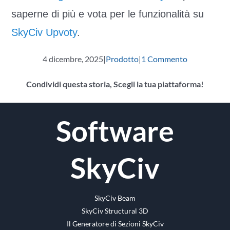
saperne di più e vota per le funzionalità su
SkyCiv Upvoty
.
4 dicembre, 2025
|
Prodotto
|
1 Commento
Condividi questa storia, Scegli la tua piattaforma!
Facebook
cinguettio
Reddit
LinkedIn
WhatsApp
Tumblr
Pinterest
Vk
E-
Software
mail
SkyCiv
SkyCiv Beam
SkyCiv Structural 3D
Il Generatore di Sezioni SkyCiv