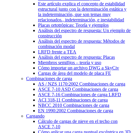
Este artículo explica el concepto de estabilidad
estructural junto con la determinación estática y
la indeterminación, que son temas muy
relacionados., indeterminación, e inestabilidad
Placas ortotrópicas: Teoría y ejemplos
Análisis del espectro de respuesta: Un ejemplo de
construcción
Análisis del espectro de respuesta: Métodos de
combinación modal
LRFD frente a TEA
Análisis del espectro de respuesta: Placas
Miembros semifijos – teoría y uso
Cómo importar un archivo DWG a SkyCiv
Cargas de área del modelo de placa FE
Combinaciones de carga
AS / NZS 1170:2002 Combinaciones de carga
ASCE 7-10 ASD Combinaciones de carga
ASCE 7-16 Combinaciones de carga LRFD
ACI 318-11 Combinaciones de carga
NBCC 2010 Combinaciones de carga
EN 1990:2002 Combinaciones de carga
Cargando
Cálculo de cargas de nieve en el techo con
ASCE 7-10
Cómo aplicar una carga puntual excéntrica en 3D