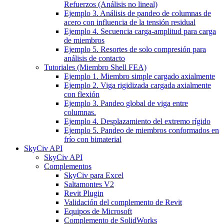
Refuerzos (Análisis no lineal)
Ejemplo 3. Análisis de pandeo de columnas de
acero con influencia de la tensión residual
Ejemplo 4. Secuencia carga-amplitud para carga
de miembros
Ejemplo 5. Resortes de solo compresión para
análisis de contacto
Tutoriales (Miembro Shell FEA)
Ejemplo 1. Miembro simple cargado axialmente
Ejemplo 2. Viga rigidizada cargada axialmente
con flexión
Ejemplo 3. Pandeo global de viga entre
columnas.
Ejemplo 4. Desplazamiento del extremo rígido
Ejemplo 5. Pandeo de miembros conformados en
frío con bimaterial
SkyCiv API
SkyCiv API
Complementos
SkyCiv para Excel
Saltamontes V2
Revit Plugin
Validación del complemento de Revit
Equipos de Microsoft
Complemento de SolidWorks