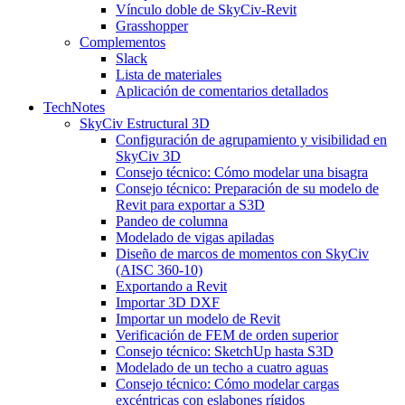
Vínculo doble de SkyCiv-Revit
Grasshopper
Complementos
Slack
Lista de materiales
Aplicación de comentarios detallados
TechNotes
SkyCiv Estructural 3D
Configuración de agrupamiento y visibilidad en
SkyCiv 3D
Consejo técnico: Cómo modelar una bisagra
Consejo técnico: Preparación de su modelo de
Revit para exportar a S3D
Pandeo de columna
Modelado de vigas apiladas
Diseño de marcos de momentos con SkyCiv
(AISC 360-10)
Exportando a Revit
Importar 3D DXF
Importar un modelo de Revit
Verificación de FEM de orden superior
Consejo técnico: SketchUp hasta S3D
Modelado de un techo a cuatro aguas
Consejo técnico: Cómo modelar cargas
excéntricas con eslabones rígidos