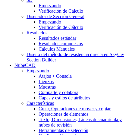
3D
Empezando
Verificación de Cálculo
Diseñador de Sección General
Empezando
Verificación de Cálculo
Resultados
Resultados estándar
Resultados compuestos
Cálculos Manuales
Diseño del método de resistencia directa en SkyCiv
Section Builder
NubeCAD
Empezando
Atajos + Consola
Lienzos
Muestras
Comparte y colabora
Capas y estilos de atributos
Características
Crear, Operaciones de mover y copiar
Operaciones de elementos
Texto, Dimensiones, Líneas de cuadrícula y
nubes de revisión
Herramientas de selección