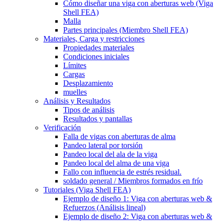
Cómo diseñar una viga con aberturas web (Viga
Shell FEA)
Malla
Partes principales (Miembro Shell FEA)
Materiales, Carga y restricciones
Propiedades materiales
Condiciones iniciales
Límites
Cargas
Desplazamiento
muelles
Análisis y Resultados
Tipos de análisis
Resultados y pantallas
Verificación
Falla de vigas con aberturas de alma
Pandeo lateral por torsión
Pandeo local del ala de la viga
Pandeo local del alma de una viga
Fallo con influencia de estrés residual.
soldado general / Miembros formados en frío
Tutoriales (Viga Shell FEA)
Ejemplo de diseño 1: Viga con aberturas web &
Refuerzos (Análisis lineal)
Ejemplo de diseño 2: Viga con aberturas web &