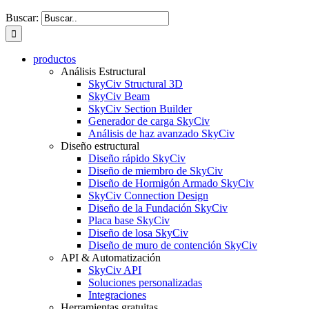
Buscar:
productos
Análisis Estructural
SkyCiv Structural 3D
SkyCiv Beam
SkyCiv Section Builder
Generador de carga SkyCiv
Análisis de haz avanzado SkyCiv
Diseño estructural
Diseño rápido SkyCiv
Diseño de miembro de SkyCiv
Diseño de Hormigón Armado SkyCiv
SkyCiv Connection Design
Diseño de la Fundación SkyCiv
Placa base SkyCiv
Diseño de losa SkyCiv
Diseño de muro de contención SkyCiv
API & Automatización
SkyCiv API
Soluciones personalizadas
Integraciones
Herramientas gratuitas