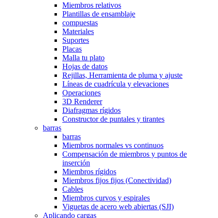
Miembros relativos
Plantillas de ensamblaje
compuestas
Materiales
Suportes
Placas
Malla tu plato
Hojas de datos
Rejillas, Herramienta de pluma y ajuste
Líneas de cuadrícula y elevaciones
Operaciones
3D Renderer
Diafragmas rígidos
Constructor de puntales y tirantes
barras
barras
Miembros normales vs continuos
Compensación de miembros y puntos de
inserción
Miembros rígidos
Miembros fijos fijos (Conectividad)
Cables
Miembros curvos y espirales
Viguetas de acero web abiertas (SJI)
Aplicando cargas