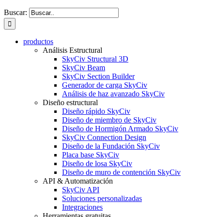
Buscar:
productos
Análisis Estructural
SkyCiv Structural 3D
SkyCiv Beam
SkyCiv Section Builder
Generador de carga SkyCiv
Análisis de haz avanzado SkyCiv
Diseño estructural
Diseño rápido SkyCiv
Diseño de miembro de SkyCiv
Diseño de Hormigón Armado SkyCiv
SkyCiv Connection Design
Diseño de la Fundación SkyCiv
Placa base SkyCiv
Diseño de losa SkyCiv
Diseño de muro de contención SkyCiv
API & Automatización
SkyCiv API
Soluciones personalizadas
Integraciones
Herramientas gratuitas