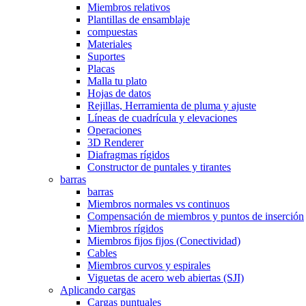
Miembros relativos
Plantillas de ensamblaje
compuestas
Materiales
Suportes
Placas
Malla tu plato
Hojas de datos
Rejillas, Herramienta de pluma y ajuste
Líneas de cuadrícula y elevaciones
Operaciones
3D Renderer
Diafragmas rígidos
Constructor de puntales y tirantes
barras
barras
Miembros normales vs continuos
Compensación de miembros y puntos de inserción
Miembros rígidos
Miembros fijos fijos (Conectividad)
Cables
Miembros curvos y espirales
Viguetas de acero web abiertas (SJI)
Aplicando cargas
Cargas puntuales