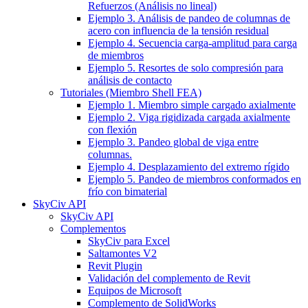
Refuerzos (Análisis no lineal)
Ejemplo 3. Análisis de pandeo de columnas de
acero con influencia de la tensión residual
Ejemplo 4. Secuencia carga-amplitud para carga
de miembros
Ejemplo 5. Resortes de solo compresión para
análisis de contacto
Tutoriales (Miembro Shell FEA)
Ejemplo 1. Miembro simple cargado axialmente
Ejemplo 2. Viga rigidizada cargada axialmente
con flexión
Ejemplo 3. Pandeo global de viga entre
columnas.
Ejemplo 4. Desplazamiento del extremo rígido
Ejemplo 5. Pandeo de miembros conformados en
frío con bimaterial
SkyCiv API
SkyCiv API
Complementos
SkyCiv para Excel
Saltamontes V2
Revit Plugin
Validación del complemento de Revit
Equipos de Microsoft
Complemento de SolidWorks