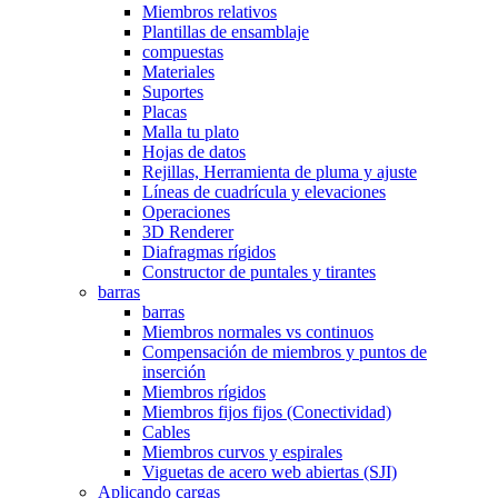
Miembros relativos
Plantillas de ensamblaje
compuestas
Materiales
Suportes
Placas
Malla tu plato
Hojas de datos
Rejillas, Herramienta de pluma y ajuste
Líneas de cuadrícula y elevaciones
Operaciones
3D Renderer
Diafragmas rígidos
Constructor de puntales y tirantes
barras
barras
Miembros normales vs continuos
Compensación de miembros y puntos de
inserción
Miembros rígidos
Miembros fijos fijos (Conectividad)
Cables
Miembros curvos y espirales
Viguetas de acero web abiertas (SJI)
Aplicando cargas