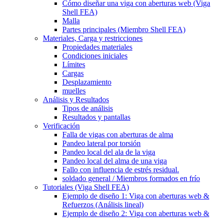
Cómo diseñar una viga con aberturas web (Viga
Shell FEA)
Malla
Partes principales (Miembro Shell FEA)
Materiales, Carga y restricciones
Propiedades materiales
Condiciones iniciales
Límites
Cargas
Desplazamiento
muelles
Análisis y Resultados
Tipos de análisis
Resultados y pantallas
Verificación
Falla de vigas con aberturas de alma
Pandeo lateral por torsión
Pandeo local del ala de la viga
Pandeo local del alma de una viga
Fallo con influencia de estrés residual.
soldado general / Miembros formados en frío
Tutoriales (Viga Shell FEA)
Ejemplo de diseño 1: Viga con aberturas web &
Refuerzos (Análisis lineal)
Ejemplo de diseño 2: Viga con aberturas web &