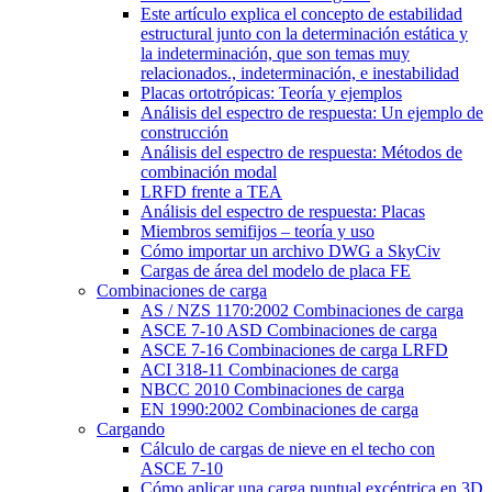
Este artículo explica el concepto de estabilidad
estructural junto con la determinación estática y
la indeterminación, que son temas muy
relacionados., indeterminación, e inestabilidad
Placas ortotrópicas: Teoría y ejemplos
Análisis del espectro de respuesta: Un ejemplo de
construcción
Análisis del espectro de respuesta: Métodos de
combinación modal
LRFD frente a TEA
Análisis del espectro de respuesta: Placas
Miembros semifijos – teoría y uso
Cómo importar un archivo DWG a SkyCiv
Cargas de área del modelo de placa FE
Combinaciones de carga
AS / NZS 1170:2002 Combinaciones de carga
ASCE 7-10 ASD Combinaciones de carga
ASCE 7-16 Combinaciones de carga LRFD
ACI 318-11 Combinaciones de carga
NBCC 2010 Combinaciones de carga
EN 1990:2002 Combinaciones de carga
Cargando
Cálculo de cargas de nieve en el techo con
ASCE 7-10
Cómo aplicar una carga puntual excéntrica en 3D