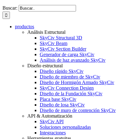
Buscar:
productos
Análisis Estructural
SkyCiv Structural 3D
SkyCiv Beam
SkyCiv Section Builder
Generador de carga SkyCiv
Análisis de haz avanzado SkyCiv
Diseño estructural
Diseño rápido SkyCiv
Diseño de miembro de SkyCiv
Diseño de Hormigón Armado SkyCiv
SkyCiv Connection Design
Diseño de la Fundación SkyCiv
Placa base SkyCiv
Diseño de losa SkyCiv
Diseño de muro de contención SkyCiv
API & Automatización
SkyCiv API
Soluciones personalizadas
Integraciones
Herramientas gratuitas