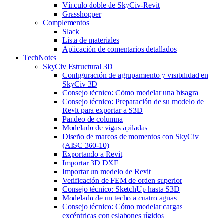
Vínculo doble de SkyCiv-Revit
Grasshopper
Complementos
Slack
Lista de materiales
Aplicación de comentarios detallados
TechNotes
SkyCiv Estructural 3D
Configuración de agrupamiento y visibilidad en
SkyCiv 3D
Consejo técnico: Cómo modelar una bisagra
Consejo técnico: Preparación de su modelo de
Revit para exportar a S3D
Pandeo de columna
Modelado de vigas apiladas
Diseño de marcos de momentos con SkyCiv
(AISC 360-10)
Exportando a Revit
Importar 3D DXF
Importar un modelo de Revit
Verificación de FEM de orden superior
Consejo técnico: SketchUp hasta S3D
Modelado de un techo a cuatro aguas
Consejo técnico: Cómo modelar cargas
excéntricas con eslabones rígidos