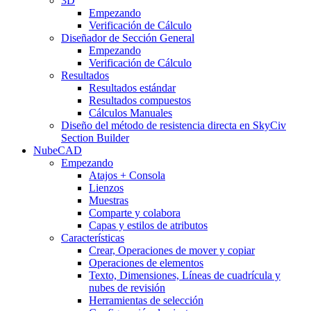
3D
Empezando
Verificación de Cálculo
Diseñador de Sección General
Empezando
Verificación de Cálculo
Resultados
Resultados estándar
Resultados compuestos
Cálculos Manuales
Diseño del método de resistencia directa en SkyCiv
Section Builder
NubeCAD
Empezando
Atajos + Consola
Lienzos
Muestras
Comparte y colabora
Capas y estilos de atributos
Características
Crear, Operaciones de mover y copiar
Operaciones de elementos
Texto, Dimensiones, Líneas de cuadrícula y
nubes de revisión
Herramientas de selección