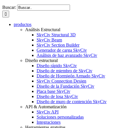
Buscar:
productos
Análisis Estructural
SkyCiv Structural 3D
SkyCiv Beam
SkyCiv Section Builder
Generador de carga SkyCiv
Análisis de haz avanzado SkyCiv
Diseño estructural
Diseño rápido SkyCiv
Diseño de miembro de SkyCiv
Diseño de Hormigón Armado SkyCiv
SkyCiv Connection Design
Diseño de la Fundación SkyCiv
Placa base SkyCiv
Diseño de losa SkyCiv
Diseño de muro de contención SkyCiv
API & Automatización
SkyCiv API
Soluciones personalizadas
Integraciones
Herramientas gratuitas