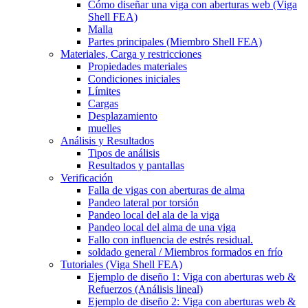
Cómo diseñar una viga con aberturas web (Viga
Shell FEA)
Malla
Partes principales (Miembro Shell FEA)
Materiales, Carga y restricciones
Propiedades materiales
Condiciones iniciales
Límites
Cargas
Desplazamiento
muelles
Análisis y Resultados
Tipos de análisis
Resultados y pantallas
Verificación
Falla de vigas con aberturas de alma
Pandeo lateral por torsión
Pandeo local del ala de la viga
Pandeo local del alma de una viga
Fallo con influencia de estrés residual.
soldado general / Miembros formados en frío
Tutoriales (Viga Shell FEA)
Ejemplo de diseño 1: Viga con aberturas web &
Refuerzos (Análisis lineal)
Ejemplo de diseño 2: Viga con aberturas web &