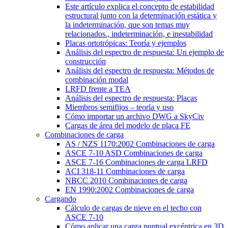
Este artículo explica el concepto de estabilidad
estructural junto con la determinación estática y
la indeterminación, que son temas muy
relacionados., indeterminación, e inestabilidad
Placas ortotrópicas: Teoría y ejemplos
Análisis del espectro de respuesta: Un ejemplo de
construcción
Análisis del espectro de respuesta: Métodos de
combinación modal
LRFD frente a TEA
Análisis del espectro de respuesta: Placas
Miembros semifijos – teoría y uso
Cómo importar un archivo DWG a SkyCiv
Cargas de área del modelo de placa FE
Combinaciones de carga
AS / NZS 1170:2002 Combinaciones de carga
ASCE 7-10 ASD Combinaciones de carga
ASCE 7-16 Combinaciones de carga LRFD
ACI 318-11 Combinaciones de carga
NBCC 2010 Combinaciones de carga
EN 1990:2002 Combinaciones de carga
Cargando
Cálculo de cargas de nieve en el techo con
ASCE 7-10
Cómo aplicar una carga puntual excéntrica en 3D