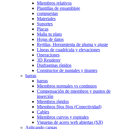
Miembros relativos
Plantillas de ensamblaje
compuestas
Materiales
Suportes
Placas
Malla tu plato
Hojas de datos
Rejillas, Herramienta de pluma y ajuste
Líneas de cuadrícula y elevaciones
Operaciones
3D Renderer
Diafragmas rígidos
Constructor de puntales y tirantes
barras
barras
Miembros normales vs continuos
Compensación de miembros y puntos de
inserción
Miembros rígidos
Miembros fijos fijos (Conectividad)
Cables
Miembros curvos y espirales
Viguetas de acero web abiertas (SJI)
Aplicando cargas