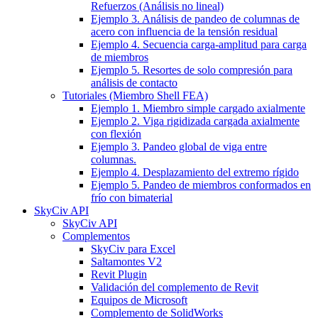
Refuerzos (Análisis no lineal)
Ejemplo 3. Análisis de pandeo de columnas de
acero con influencia de la tensión residual
Ejemplo 4. Secuencia carga-amplitud para carga
de miembros
Ejemplo 5. Resortes de solo compresión para
análisis de contacto
Tutoriales (Miembro Shell FEA)
Ejemplo 1. Miembro simple cargado axialmente
Ejemplo 2. Viga rigidizada cargada axialmente
con flexión
Ejemplo 3. Pandeo global de viga entre
columnas.
Ejemplo 4. Desplazamiento del extremo rígido
Ejemplo 5. Pandeo de miembros conformados en
frío con bimaterial
SkyCiv API
SkyCiv API
Complementos
SkyCiv para Excel
Saltamontes V2
Revit Plugin
Validación del complemento de Revit
Equipos de Microsoft
Complemento de SolidWorks