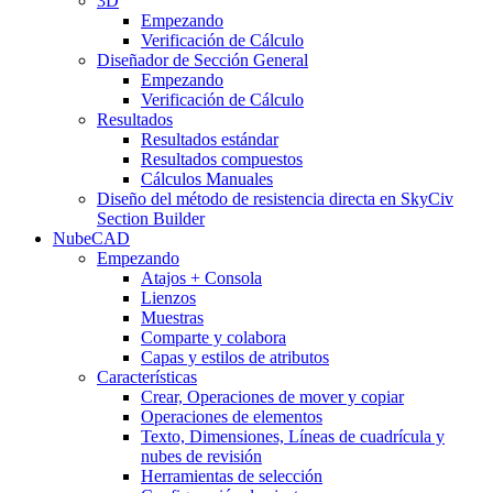
3D
Empezando
Verificación de Cálculo
Diseñador de Sección General
Empezando
Verificación de Cálculo
Resultados
Resultados estándar
Resultados compuestos
Cálculos Manuales
Diseño del método de resistencia directa en SkyCiv
Section Builder
NubeCAD
Empezando
Atajos + Consola
Lienzos
Muestras
Comparte y colabora
Capas y estilos de atributos
Características
Crear, Operaciones de mover y copiar
Operaciones de elementos
Texto, Dimensiones, Líneas de cuadrícula y
nubes de revisión
Herramientas de selección