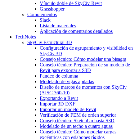
Vínculo doble de SkyCiv-Revit
Grasshopper
Complementos
Slack
Lista de materiales
Aplicación de comentarios detallados
TechNotes
SkyCiv Estructural 3D
Configuración de agrupamiento y visibilidad en
SkyCiv 3D
Consejo técnico: Cómo modelar una bisagra
Consejo técnico: Preparación de su modelo de
Revit para exportar a S3D
Pandeo de columna
Modelado de vigas apiladas
Diseño de marcos de momentos con SkyCiv
(AISC 360-10)
Exportando a Revit
Importar 3D DXF
Importar un modelo de Revit
Verificación de FEM de orden superior
Consejo técnico: SketchUp hasta S3D
Modelado de un techo a cuatro aguas
Consejo técnico: Cómo modelar cargas
excéntricas con eslabones rígidos