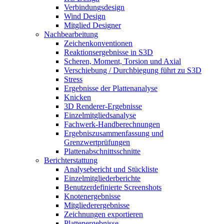
Verbindungsdesign
Wind Design
Mitglied Designer
Nachbearbeitung
Zeichenkonventionen
Reaktionsergebnisse in S3D
Scheren, Moment, Torsion und Axial
Verschiebung / Durchbiegung führt zu S3D
Stress
Ergebnisse der Plattenanalyse
Knicken
3D Renderer-Ergebnisse
Einzelmitgliedsanalyse
Fachwerk-Handberechnungen
Ergebniszusammenfassung und
Grenzwertprüfungen
Plattenabschnittsschnitte
Berichterstattung
Analysebericht und Stückliste
Einzelmitgliederberichte
Benutzerdefinierte Screenshots
Knotenergebnisse
Mitgliederergebnisse
Zeichnungen exportieren
Plattenergebnisse