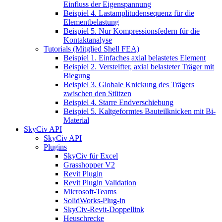
Einfluss der Eigenspannung
Beispiel 4. Lastamplitudensequenz für die
Elementbelastung
Beispiel 5. Nur Kompressionsfedern für die
Kontaktanalyse
Tutorials (Mitglied Shell FEA)
Beispiel 1. Einfaches axial belastetes Element
Beispiel 2. Versteifter, axial belasteter Träger mit
Biegung
Beispiel 3. Globale Knickung des Trägers
zwischen den Stützen
Beispiel 4. Starre Endverschiebung
Beispiel 5. Kaltgeformtes Bauteilknicken mit Bi-
Material
SkyCiv API
SkyCiv API
Plugins
SkyCiv für Excel
Grasshopper V2
Revit Plugin
Revit Plugin Validation
Microsoft-Teams
SolidWorks-Plug-in
SkyCiv-Revit-Doppellink
Heuschrecke