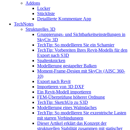
Addons
Locker
Stückliste
Detaillierte Kommentare App
TechNotes
Strukturelles 3D
Gruppierungs- und Sichtbarkeitseinstellungen in
SkyCiv 3D
TechTip: So modellieren Sie ein Scharnier
TechTip: Vorbereiten Ihres Revit-Modells für den
Export nach S3D
Spaltenknicken
Modellierung gestapelter Balken
Moment-Frame-Design mit SkyCiv (AISC 360-
10)
Export nach Revit
Importieren von 3D DXF
Ein Revit-Modell importieren
FEM-Überprüfung höherer Ordnung
TechTip: SketchUp zu S3D
Modellierung eines Walmdaches
TechTip: So modellieren Sie exzentrische Lasten
mit starren Verbindungen
Dieser Artikel erklärt das Konzept der
strukturellen Stabilität zusammen mit statischer