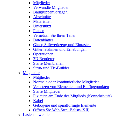
Mitglieder
Verwandte Mitglieder
Baugruppenvorlagen
Abschnitte
Materialien
Unterstützt
Platten
Vernetzen Sie Ihren Teller
Datenblätter
Gitter, Stiftwerkzeug und Einrasten
Gitternetzlinien und Erhebungen
Operationen
3D Renderer
Starre Membranen
Strut- und Tie-Builder
Mitglieder
Mitglieder
Normale oder kontinuierliche Mitglieder
Versetzen von Elementen und Einfügepunkten
Starre Mitglieder
Fixitäten am Ende des Mitglieds (Konnektivität)
Kabel
Gebogene und spiralförmige Elemente
Öffnen Sie Web Steel Balists (SJI)
Lasten anwenden