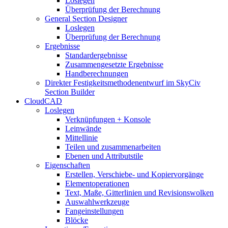
Loslegen
Überprüfung der Berechnung
General Section Designer
Loslegen
Überprüfung der Berechnung
Ergebnisse
Standardergebnisse
Zusammengesetzte Ergebnisse
Handberechnungen
Direkter Festigkeitsmethodenentwurf im SkyCiv
Section Builder
CloudCAD
Loslegen
Verknüpfungen + Konsole
Leinwände
Mittellinie
Teilen und zusammenarbeiten
Ebenen und Attributstile
Eigenschaften
Erstellen, Verschiebe- und Kopiervorgänge
Elementoperationen
Text, Maße, Gitterlinien und Revisionswolken
Auswahlwerkzeuge
Fangeinstellungen
Blöcke