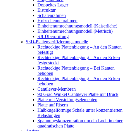
Doppeltes Lager
Eistruktur
Schalenrahmen
Holzscheunenrahmen
Einheitenumrechnungsmodell (Kaiserliche)
Einheitenumrechnungsmodell (Metrisch)
SJI-Überprüfung
S3D-Plattenverifizierungsmodelle
Rechteckige Plattenbiegung – An den Kanten
befestigt
Rechteckige Plattenbiegung – An den Ecken
festgesteckt
Rechteckige Plattenbiegung – Bei Kanten
behoben
Rechteckige Plattenbiegung – An den Ecken
behoben
Cantilever-Membran
90 Grad Winkel Cantilever Platte mit Druck
Platte mit Versteifungselementen
Platte auf Risern
Halbkugelförmige Schale unter konzentrierten
Belastungen
Spannungskonzentration um ein Loch in einer
quadratischen Platte