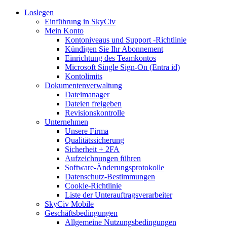
Loslegen
Einführung in SkyCiv
Mein Konto
Kontoniveaus und Support -Richtlinie
Kündigen Sie Ihr Abonnement
Einrichtung des Teamkontos
Microsoft Single Sign-On (Entra id)
Kontolimits
Dokumentenverwaltung
Dateimanager
Dateien freigeben
Revisionskontrolle
Unternehmen
Unsere Firma
Qualitätssicherung
Sicherheit + 2FA
Aufzeichnungen führen
Software-Änderungsprotokolle
Datenschutz-Bestimmungen
Cookie-Richtlinie
Liste der Unterauftragsverarbeiter
SkyCiv Mobile
Geschäftsbedingungen
Allgemeine Nutzungsbedingungen