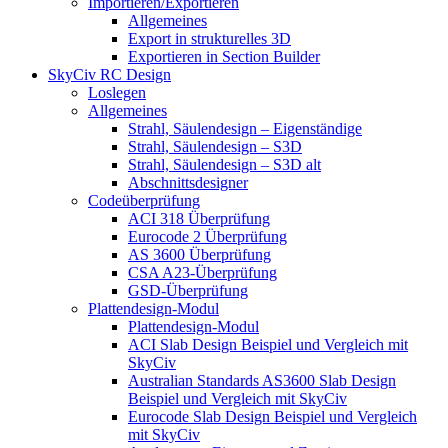
Importieren/Exportieren
Allgemeines
Export in strukturelles 3D
Exportieren in Section Builder
SkyCiv RC Design
Loslegen
Allgemeines
Strahl, Säulendesign – Eigenständige
Strahl, Säulendesign – S3D
Strahl, Säulendesign – S3D alt
Abschnittsdesigner
Codeüberprüfung
ACI 318 Überprüfung
Eurocode 2 Überprüfung
AS 3600 Überprüfung
CSA A23-Überprüfung
GSD-Überprüfung
Plattendesign-Modul
Plattendesign-Modul
ACI Slab Design Beispiel und Vergleich mit
SkyCiv
Australian Standards AS3600 Slab Design
Beispiel und Vergleich mit SkyCiv
Eurocode Slab Design Beispiel und Vergleich
mit SkyCiv