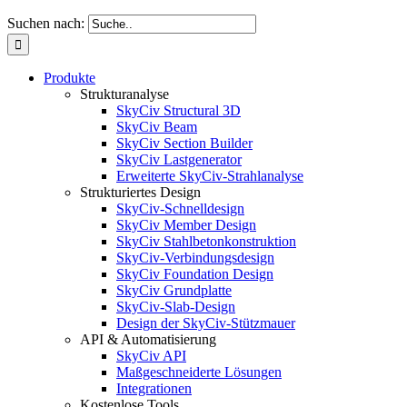
Suchen nach:
Produkte
Strukturanalyse
SkyCiv Structural 3D
SkyCiv Beam
SkyCiv Section Builder
SkyCiv Lastgenerator
Erweiterte SkyCiv-Strahlanalyse
Strukturiertes Design
SkyCiv-Schnelldesign
SkyCiv Member Design
SkyCiv Stahlbetonkonstruktion
SkyCiv-Verbindungsdesign
SkyCiv Foundation Design
SkyCiv Grundplatte
SkyCiv-Slab-Design
Design der SkyCiv-Stützmauer
API & Automatisierung
SkyCiv API
Maßgeschneiderte Lösungen
Integrationen
Kostenlose Tools