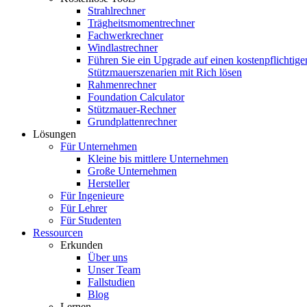
Strahlrechner
Trägheitsmomentrechner
Fachwerkrechner
Windlastrechner
Führen Sie ein Upgrade auf einen kostenpflichtige
Stützmauerszenarien mit Rich lösen
Rahmenrechner
Foundation Calculator
Stützmauer-Rechner
Grundplattenrechner
Lösungen
Für Unternehmen
Kleine bis mittlere Unternehmen
Große Unternehmen
Hersteller
Für Ingenieure
Für Lehrer
Für Studenten
Ressourcen
Erkunden
Über uns
Unser Team
Fallstudien
Blog
Lernen