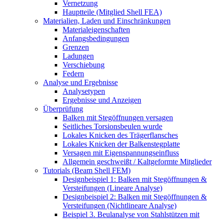
Vernetzung
Hauptteile (Mitglied Shell FEA)
Materialien, Laden und Einschränkungen
Materialeigenschaften
Anfangsbedingungen
Grenzen
Ladungen
Verschiebung
Federn
Analyse und Ergebnisse
Analysetypen
Ergebnisse und Anzeigen
Überprüfung
Balken mit Stegöffnungen versagen
Seitliches Torsionsbeulen wurde
Lokales Knicken des Trägerflansches
Lokales Knicken der Balkenstegplatte
Versagen mit Eigenspannungseinfluss
Allgemein geschweißt / Kaltgeformte Mitglieder
Tutorials (Beam Shell FEM)
Designbeispiel 1: Balken mit Stegöffnungen &
Versteifungen (Lineare Analyse)
Designbeispiel 2: Balken mit Stegöffnungen &
Versteifungen (Nichtlineare Analyse)
Beispiel 3. Beulanalyse von Stahlstützen mit