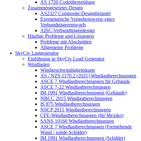
AS 1720 Codeüberprüfung
Zusammengesetztes Design
AS2327 Composite-Designbeispiel
Exemplarische Vorgehensweise eines
Verbundträgerentwurfs
AISC-Verbundträgerdesign
Häufige Probleme und Lösungen
Probleme mit Abschnitten
Allgemeine Probleme
SkyCiv Lastgenerator
Einführung in SkyCiv Load Generator
Windlasten
Windgeschwindigkeitskarte
AS / NZS 1170.2 (2021) Windlastberechnungen
ASCE 7 Windlastberechnungen für Gebäude
ASCE 7-22 Windlastberechnungen
IM 1991 Windlastberechnungen (Gebäude)
NBCC 2015 Windlastberechnungen
IS 875 Windlastberechnungen
NSCP 2015 Windlastberechnungen
CFE-Windlastberechnungen (für Mexiko)
SANS 10160 Windlastberechnungen
ASCE 7 Windlastberechnungen (Freistehende
Wand / solide Schilder)
IM 1991 Windlastberechnungen (Schilder)