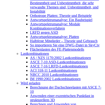
Bestimmtheit und Unbestimmtheit, die sehr
verwandte Themen sind, Unbestimmtheit, und
Instabilität
Orthotrope Platten: Theorie und Beispiele
Antwortspektrumanalyse: Ein Baubeispiel
Antwortspektrumanalyse: Modale
Kombinationsverfahren
LRFD gegen ASD
Antwortspektrumanalyse: Platten
Halbfeste Mitglieder – Theorie und Gebrauch
So importieren Sie eine DWG-Datei in SkyCiv
Flächenlasten des FE-Plattenmodells
Lastkombinationen
AS / NZS 1170:2002 Lastkombinationen
ASCE 7-10 ASD-Lastkombinationen
ASCE 7-16 LRFD-Lastkombinationen
ACI 318-11 Lastkombinationen
NBCC 2010 Lastkombinationen
IM 1990:2002 Lastkombinationen
Wird geladen
Berechnung der Dachschneelasten mit ASCE 7-
10
Anwenden einer exzentrischen Punktlast in
strukturellem 3D
Berechnen und Anwenden von