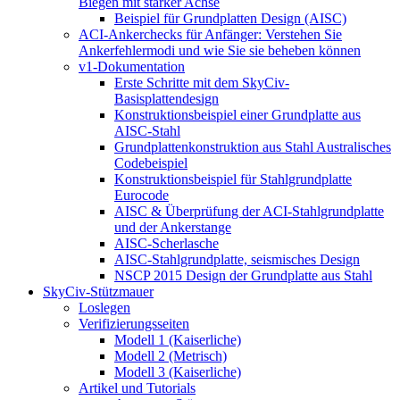
Biegen mit starker Achse
Beispiel für Grundplatten Design (AISC)
ACI-Ankerchecks für Anfänger: Verstehen Sie
Ankerfehlermodi und wie Sie sie beheben können
v1-Dokumentation
Erste Schritte mit dem SkyCiv-
Basisplattendesign
Konstruktionsbeispiel einer Grundplatte aus
AISC-Stahl
Grundplattenkonstruktion aus Stahl Australisches
Codebeispiel
Konstruktionsbeispiel für Stahlgrundplatte
Eurocode
AISC & Überprüfung der ACI-Stahlgrundplatte
und der Ankerstange
AISC-Scherlasche
AISC-Stahlgrundplatte, seismisches Design
NSCP 2015 Design der Grundplatte aus Stahl
SkyCiv-Stützmauer
Loslegen
Verifizierungsseiten
Modell 1 (Kaiserliche)
Modell 2 (Metrisch)
Modell 3 (Kaiserliche)
Artikel und Tutorials