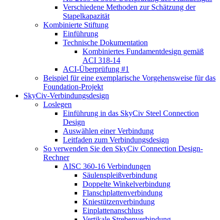
Verschiedene Methoden zur Schätzung der
Stapelkapazität
Kombinierte Stiftung
Einführung
Technische Dokumentation
Kombiniertes Fundamentdesign gemäß
ACI 318-14
ACI-Überprüfung #1
Beispiel für eine exemplarische Vorgehensweise für das
Foundation-Projekt
SkyCiv-Verbindungsdesign
Loslegen
Einführung in das SkyCiv Steel Connection
Design
Auswählen einer Verbindung
Leitfaden zum Verbindungsdesign
So verwenden Sie den SkyCiv Connection Design-
Rechner
AISC 360-16 Verbindungen
Säulenspleißverbindung
Doppelte Winkelverbindung
Flanschplattenverbindung
Kniestützenverbindung
Einplattenanschluss
Vertikale Strebenverbindung