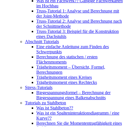
Was ist ein Fachwerk?? Gängige Fachwerkarten
im Hochbau
Truss-Tutorial 1: Analyse und Berechnung mit
der Joint-Methode
Truss-Tutorial 2: Analyse und Berechnung nach
der Schnittmethode
Truss-Tutorial 3: Beispiel für die Konstruktion
eines Dachstuhls
Abschnitt Tutorials
Eine einfache Anleitung zum Finden des
Schwerpunkts
Berechnung des statischen / ersten
Flächenmoments
Trägheitsmoment – ​​Übersicht, Formel,
Berechnungen
Trägheitsmoment eines Kreises
Trägheitsmoment eines Rechtecks
Stress-Tutorials
Biegespannungsformel – Berechnung der
Biegespannung eines Balkenabschnitts
Tutorials zu Stahlbeton
Was ist Stahlbeton??
Was ist ein Spalteninteraktionsdiagramm / eine
Kurve??
Berechnen Sie die Momententragfähigkeit eines