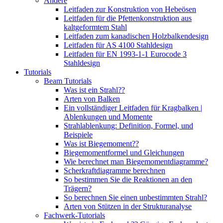
Andere
Leitfaden zur Konstruktion von Hebeösen
Leitfaden für die Pfettenkonstruktion aus
kaltgeformtem Stahl
Leitfaden zum kanadischen Holzbalkendesign
Leitfaden für AS 4100 Stahldesign
Leitfaden für EN 1993-1-1 Eurocode 3
Stahldesign
Tutorials
Beam Tutorials
Was ist ein Strahl??
Arten von Balken
Ein vollständiger Leitfaden für Kragbalken |
Ablenkungen und Momente
Strahlablenkung: Definition, Formel, und
Beispiele
Was ist Biegemoment??
Biegemomentformel und Gleichungen
Wie berechnet man Biegemomentdiagramme?
Scherkraftdiagramme berechnen
So bestimmen Sie die Reaktionen an den
Trägern?
So berechnen Sie einen unbestimmten Strahl?
Arten von Stützen in der Strukturanalyse
Fachwerk-Tutorials