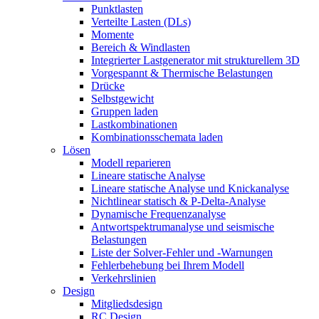
Punktlasten
Verteilte Lasten (DLs)
Momente
Bereich & Windlasten
Integrierter Lastgenerator mit strukturellem 3D
Vorgespannt & Thermische Belastungen
Drücke
Selbstgewicht
Gruppen laden
Lastkombinationen
Kombinationsschemata laden
Lösen
Modell reparieren
Lineare statische Analyse
Lineare statische Analyse und Knickanalyse
Nichtlinear statisch & P-Delta-Analyse
Dynamische Frequenzanalyse
Antwortspektrumanalyse und seismische
Belastungen
Liste der Solver-Fehler und -Warnungen
Fehlerbehebung bei Ihrem Modell
Verkehrslinien
Design
Mitgliedsdesign
RC Design