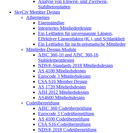
Analyse von Einweg- und Zweiweg-
Stahlbetonplatten
SkyCiv Member Design
Allgemeines
Eigenständige
Integriertes Mitgliederdesign
Ein Leitfaden für unverspannte Längen,
Effektiver Längenfaktor (K.), und Schlankheit
Ein Leitfaden für nicht-prismatische Mitglieder
Mitglieder-Design-Module
AISC 360-10 und AISC 360-16
Stahlelementdesign
NDS®-Standards 2018 Mitgliedsdesign
AS 4100 Mitgliedsdesign
Eurocode 3 Mitgliedsdesign
CSA S16 Member Design
AS 1720 Mitgliedsdesign
AISI 2012 Mitgliedsdesign
AS4600 Mitgliedsdesign
Codeüberprüfung
AISC 360 Codeüberprüfung
Eurocode 3 Codeüberprüfung
AS 4100 Codeüberprüfung
CSA S16-Codeüberprüfung
NDS® 2018 Codeüberprüfung