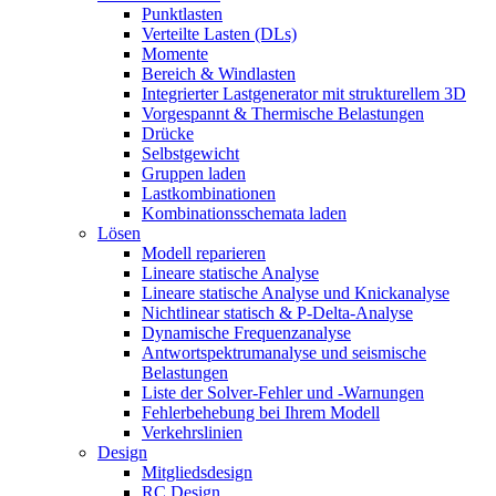
Punktlasten
Verteilte Lasten (DLs)
Momente
Bereich & Windlasten
Integrierter Lastgenerator mit strukturellem 3D
Vorgespannt & Thermische Belastungen
Drücke
Selbstgewicht
Gruppen laden
Lastkombinationen
Kombinationsschemata laden
Lösen
Modell reparieren
Lineare statische Analyse
Lineare statische Analyse und Knickanalyse
Nichtlinear statisch & P-Delta-Analyse
Dynamische Frequenzanalyse
Antwortspektrumanalyse und seismische
Belastungen
Liste der Solver-Fehler und -Warnungen
Fehlerbehebung bei Ihrem Modell
Verkehrslinien
Design
Mitgliedsdesign
RC Design