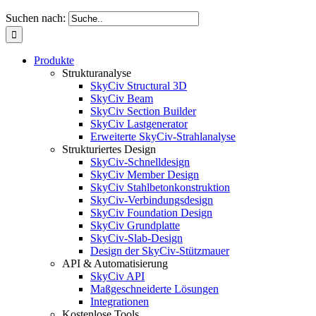
Suchen nach:
Produkte
Strukturanalyse
SkyCiv Structural 3D
SkyCiv Beam
SkyCiv Section Builder
SkyCiv Lastgenerator
Erweiterte SkyCiv-Strahlanalyse
Strukturiertes Design
SkyCiv-Schnelldesign
SkyCiv Member Design
SkyCiv Stahlbetonkonstruktion
SkyCiv-Verbindungsdesign
SkyCiv Foundation Design
SkyCiv Grundplatte
SkyCiv-Slab-Design
Design der SkyCiv-Stützmauer
API & Automatisierung
SkyCiv API
Maßgeschneiderte Lösungen
Integrationen
Kostenlose Tools