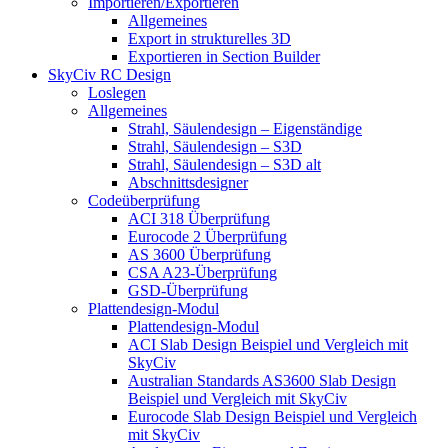
Importieren/Exportieren
Allgemeines
Export in strukturelles 3D
Exportieren in Section Builder
SkyCiv RC Design
Loslegen
Allgemeines
Strahl, Säulendesign – Eigenständige
Strahl, Säulendesign – S3D
Strahl, Säulendesign – S3D alt
Abschnittsdesigner
Codeüberprüfung
ACI 318 Überprüfung
Eurocode 2 Überprüfung
AS 3600 Überprüfung
CSA A23-Überprüfung
GSD-Überprüfung
Plattendesign-Modul
Plattendesign-Modul
ACI Slab Design Beispiel und Vergleich mit
SkyCiv
Australian Standards AS3600 Slab Design
Beispiel und Vergleich mit SkyCiv
Eurocode Slab Design Beispiel und Vergleich
mit SkyCiv