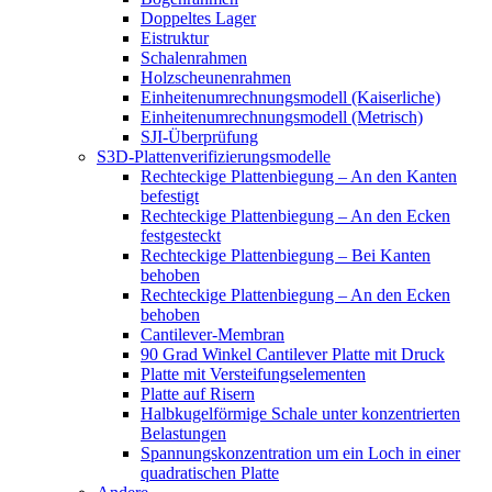
Doppeltes Lager
Eistruktur
Schalenrahmen
Holzscheunenrahmen
Einheitenumrechnungsmodell (Kaiserliche)
Einheitenumrechnungsmodell (Metrisch)
SJI-Überprüfung
S3D-Plattenverifizierungsmodelle
Rechteckige Plattenbiegung – An den Kanten
befestigt
Rechteckige Plattenbiegung – An den Ecken
festgesteckt
Rechteckige Plattenbiegung – Bei Kanten
behoben
Rechteckige Plattenbiegung – An den Ecken
behoben
Cantilever-Membran
90 Grad Winkel Cantilever Platte mit Druck
Platte mit Versteifungselementen
Platte auf Risern
Halbkugelförmige Schale unter konzentrierten
Belastungen
Spannungskonzentration um ein Loch in einer
quadratischen Platte