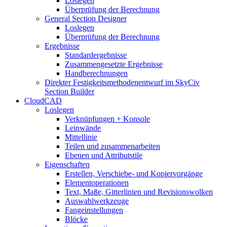
Loslegen
Überprüfung der Berechnung
General Section Designer
Loslegen
Überprüfung der Berechnung
Ergebnisse
Standardergebnisse
Zusammengesetzte Ergebnisse
Handberechnungen
Direkter Festigkeitsmethodenentwurf im SkyCiv
Section Builder
CloudCAD
Loslegen
Verknüpfungen + Konsole
Leinwände
Mittellinie
Teilen und zusammenarbeiten
Ebenen und Attributstile
Eigenschaften
Erstellen, Verschiebe- und Kopiervorgänge
Elementoperationen
Text, Maße, Gitterlinien und Revisionswolken
Auswahlwerkzeuge
Fangeinstellungen
Blöcke