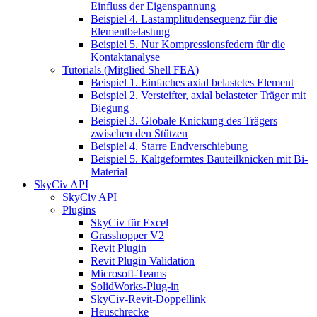
Einfluss der Eigenspannung
Beispiel 4. Lastamplitudensequenz für die
Elementbelastung
Beispiel 5. Nur Kompressionsfedern für die
Kontaktanalyse
Tutorials (Mitglied Shell FEA)
Beispiel 1. Einfaches axial belastetes Element
Beispiel 2. Versteifter, axial belasteter Träger mit
Biegung
Beispiel 3. Globale Knickung des Trägers
zwischen den Stützen
Beispiel 4. Starre Endverschiebung
Beispiel 5. Kaltgeformtes Bauteilknicken mit Bi-
Material
SkyCiv API
SkyCiv API
Plugins
SkyCiv für Excel
Grasshopper V2
Revit Plugin
Revit Plugin Validation
Microsoft-Teams
SolidWorks-Plug-in
SkyCiv-Revit-Doppellink
Heuschrecke