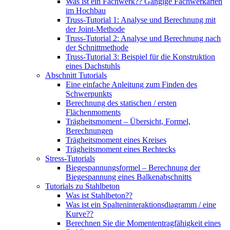
Was ist ein Fachwerk?? Gängige Fachwerkarten
im Hochbau
Truss-Tutorial 1: Analyse und Berechnung mit
der Joint-Methode
Truss-Tutorial 2: Analyse und Berechnung nach
der Schnittmethode
Truss-Tutorial 3: Beispiel für die Konstruktion
eines Dachstuhls
Abschnitt Tutorials
Eine einfache Anleitung zum Finden des
Schwerpunkts
Berechnung des statischen / ersten
Flächenmoments
Trägheitsmoment – ​​Übersicht, Formel,
Berechnungen
Trägheitsmoment eines Kreises
Trägheitsmoment eines Rechtecks
Stress-Tutorials
Biegespannungsformel – Berechnung der
Biegespannung eines Balkenabschnitts
Tutorials zu Stahlbeton
Was ist Stahlbeton??
Was ist ein Spalteninteraktionsdiagramm / eine
Kurve??
Berechnen Sie die Momententragfähigkeit eines