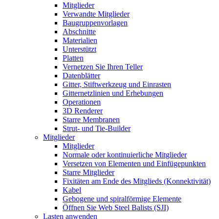
Mitglieder
Verwandte Mitglieder
Baugruppenvorlagen
Abschnitte
Materialien
Unterstützt
Platten
Vernetzen Sie Ihren Teller
Datenblätter
Gitter, Stiftwerkzeug und Einrasten
Gitternetzlinien und Erhebungen
Operationen
3D Renderer
Starre Membranen
Strut- und Tie-Builder
Mitglieder
Mitglieder
Normale oder kontinuierliche Mitglieder
Versetzen von Elementen und Einfügepunkten
Starre Mitglieder
Fixitäten am Ende des Mitglieds (Konnektivität)
Kabel
Gebogene und spiralförmige Elemente
Öffnen Sie Web Steel Balists (SJI)
Lasten anwenden