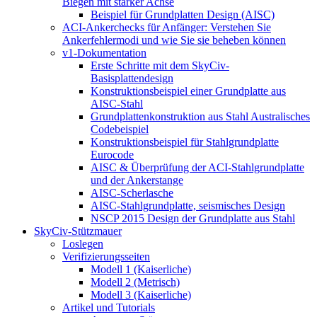
Biegen mit starker Achse
Beispiel für Grundplatten Design (AISC)
ACI-Ankerchecks für Anfänger: Verstehen Sie
Ankerfehlermodi und wie Sie sie beheben können
v1-Dokumentation
Erste Schritte mit dem SkyCiv-
Basisplattendesign
Konstruktionsbeispiel einer Grundplatte aus
AISC-Stahl
Grundplattenkonstruktion aus Stahl Australisches
Codebeispiel
Konstruktionsbeispiel für Stahlgrundplatte
Eurocode
AISC & Überprüfung der ACI-Stahlgrundplatte
und der Ankerstange
AISC-Scherlasche
AISC-Stahlgrundplatte, seismisches Design
NSCP 2015 Design der Grundplatte aus Stahl
SkyCiv-Stützmauer
Loslegen
Verifizierungsseiten
Modell 1 (Kaiserliche)
Modell 2 (Metrisch)
Modell 3 (Kaiserliche)
Artikel und Tutorials