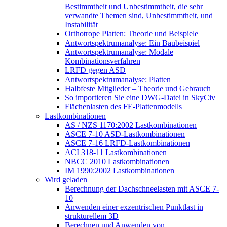
Bestimmtheit und Unbestimmtheit, die sehr
verwandte Themen sind, Unbestimmtheit, und
Instabilität
Orthotrope Platten: Theorie und Beispiele
Antwortspektrumanalyse: Ein Baubeispiel
Antwortspektrumanalyse: Modale
Kombinationsverfahren
LRFD gegen ASD
Antwortspektrumanalyse: Platten
Halbfeste Mitglieder – Theorie und Gebrauch
So importieren Sie eine DWG-Datei in SkyCiv
Flächenlasten des FE-Plattenmodells
Lastkombinationen
AS / NZS 1170:2002 Lastkombinationen
ASCE 7-10 ASD-Lastkombinationen
ASCE 7-16 LRFD-Lastkombinationen
ACI 318-11 Lastkombinationen
NBCC 2010 Lastkombinationen
IM 1990:2002 Lastkombinationen
Wird geladen
Berechnung der Dachschneelasten mit ASCE 7-
10
Anwenden einer exzentrischen Punktlast in
strukturellem 3D
Berechnen und Anwenden von