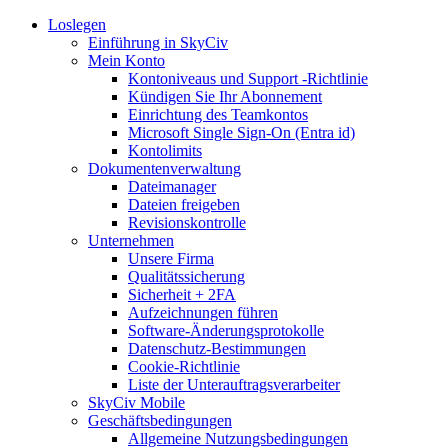
Loslegen
Einführung in SkyCiv
Mein Konto
Kontoniveaus und Support -Richtlinie
Kündigen Sie Ihr Abonnement
Einrichtung des Teamkontos
Microsoft Single Sign-On (Entra id)
Kontolimits
Dokumentenverwaltung
Dateimanager
Dateien freigeben
Revisionskontrolle
Unternehmen
Unsere Firma
Qualitätssicherung
Sicherheit + 2FA
Aufzeichnungen führen
Software-Änderungsprotokolle
Datenschutz-Bestimmungen
Cookie-Richtlinie
Liste der Unterauftragsverarbeiter
SkyCiv Mobile
Geschäftsbedingungen
Allgemeine Nutzungsbedingungen