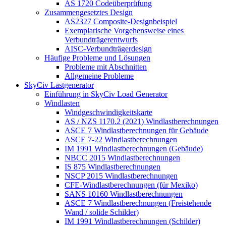
AS 1720 Codeüberprüfung
Zusammengesetztes Design
AS2327 Composite-Designbeispiel
Exemplarische Vorgehensweise eines
Verbundträgerentwurfs
AISC-Verbundträgerdesign
Häufige Probleme und Lösungen
Probleme mit Abschnitten
Allgemeine Probleme
SkyCiv Lastgenerator
Einführung in SkyCiv Load Generator
Windlasten
Windgeschwindigkeitskarte
AS / NZS 1170.2 (2021) Windlastberechnungen
ASCE 7 Windlastberechnungen für Gebäude
ASCE 7-22 Windlastberechnungen
IM 1991 Windlastberechnungen (Gebäude)
NBCC 2015 Windlastberechnungen
IS 875 Windlastberechnungen
NSCP 2015 Windlastberechnungen
CFE-Windlastberechnungen (für Mexiko)
SANS 10160 Windlastberechnungen
ASCE 7 Windlastberechnungen (Freistehende
Wand / solide Schilder)
IM 1991 Windlastberechnungen (Schilder)