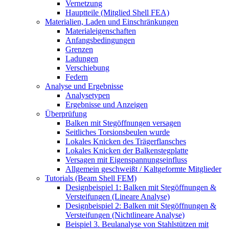
Vernetzung
Hauptteile (Mitglied Shell FEA)
Materialien, Laden und Einschränkungen
Materialeigenschaften
Anfangsbedingungen
Grenzen
Ladungen
Verschiebung
Federn
Analyse und Ergebnisse
Analysetypen
Ergebnisse und Anzeigen
Überprüfung
Balken mit Stegöffnungen versagen
Seitliches Torsionsbeulen wurde
Lokales Knicken des Trägerflansches
Lokales Knicken der Balkenstegplatte
Versagen mit Eigenspannungseinfluss
Allgemein geschweißt / Kaltgeformte Mitglieder
Tutorials (Beam Shell FEM)
Designbeispiel 1: Balken mit Stegöffnungen &
Versteifungen (Lineare Analyse)
Designbeispiel 2: Balken mit Stegöffnungen &
Versteifungen (Nichtlineare Analyse)
Beispiel 3. Beulanalyse von Stahlstützen mit