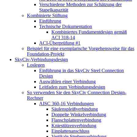
Verschiedene Methoden zur Schätzung der
Stapelkapazität
Kombinierte Stiftung
Einführung
Technische Dokumentation
Kombiniertes Fundamentdesign gemäß
ACI 318-14
ACI-Überprüfung #1
Beispiel für eine exemplarische Vorgehensweise für das
Foundation-Projekt
SkyCiv-Verbindungsdesign
Loslegen
Einführung in das SkyCiv Steel Connection
Design
Auswählen einer Verbindung
Leitfaden zum Verbindungsdesign
So verwenden Sie den SkyCiv Connection Design-
Rechner
AISC 360-16 Verbindungen
Säulenspleißverbindung
Doppelte Winkelverbindung
Flanschplattenverbindung
Kniestützenverbindung
Einplattenanschluss
Vertikale Strebenverbindung