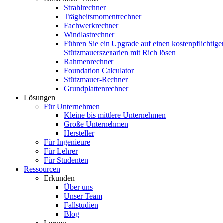
Strahlrechner
Trägheitsmomentrechner
Fachwerkrechner
Windlastrechner
Führen Sie ein Upgrade auf einen kostenpflichtige
Stützmauerszenarien mit Rich lösen
Rahmenrechner
Foundation Calculator
Stützmauer-Rechner
Grundplattenrechner
Lösungen
Für Unternehmen
Kleine bis mittlere Unternehmen
Große Unternehmen
Hersteller
Für Ingenieure
Für Lehrer
Für Studenten
Ressourcen
Erkunden
Über uns
Unser Team
Fallstudien
Blog
Lernen