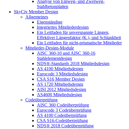
Analyse von Einweg- und Zweiweg-
Stahlbetonplatten
SkyCiv Member Design
Allgemeines
Eigenständige
Integriertes Mitgliederdesign
Ein Leitfaden für unverspannte Längen,
Effektiver Längenfaktor (K.), und Schlankheit
Ein Leitfaden für nicht-prismatische Mitglieder
Mitglieder-Design-Module
AISC 360-10 und AISC 360-16
Stahlelementdesign
NDS®-Standards 2018 Mitgliedsdesign
AS 4100 Mitgliedsdesign
Eurocode 3 Mitgliedsdesign
CSA S16 Member Design
AS 1720 Mitgliedsdesign
AISI 2012 Mitgliedsdesign
AS4600 Mitgliedsdesign
Codeüberprüfung
AISC 360 Codeüberprüfung
Eurocode 3 Codeüberprüfung
AS 4100 Codeüberprüfung
CSA S16-Codeüberprüfung
NDS® 2018 Codeüberprüfung