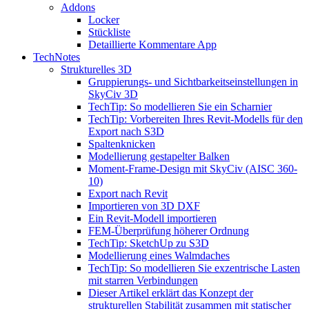
Addons
Locker
Stückliste
Detaillierte Kommentare App
TechNotes
Strukturelles 3D
Gruppierungs- und Sichtbarkeitseinstellungen in
SkyCiv 3D
TechTip: So modellieren Sie ein Scharnier
TechTip: Vorbereiten Ihres Revit-Modells für den
Export nach S3D
Spaltenknicken
Modellierung gestapelter Balken
Moment-Frame-Design mit SkyCiv (AISC 360-
10)
Export nach Revit
Importieren von 3D DXF
Ein Revit-Modell importieren
FEM-Überprüfung höherer Ordnung
TechTip: SketchUp zu S3D
Modellierung eines Walmdaches
TechTip: So modellieren Sie exzentrische Lasten
mit starren Verbindungen
Dieser Artikel erklärt das Konzept der
strukturellen Stabilität zusammen mit statischer