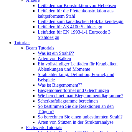
Andere
Leitfaden zur Konstruktion von Hebeösen
Leitfaden für die Pfettenkonstruktion aus
kaltgeformtem Stahl
Leitfaden zum kanadischen Holzbalkendesign
Leitfaden für AS 4100 Stahldesign
Leitfaden für EN 1993-1-1 Eurocode 3
Stahldesign
Tutorials
Beam Tutorials
Was ist ein Strahl??
Arten von Balken
Ein vollständiger Leitfaden für Kragbalken |
Ablenkungen und Momente
Strahlablenkung: Definition, Formel, und
Beispiele
Was ist Biegemoment??
Biegemomentformel und Gleichungen
Wie berechnet man Biegemomentdiagramme?
Scherkraftdiagramme berechnen
So bestimmen Sie die Reaktionen an den
Trägern?
So berechnen Sie einen unbestimmten Strahl?
Arten von Stützen in der Strukturanalyse
Fachwerk-Tutorials