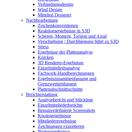
Verbindungsdesign
Wind Design
Mitglied Designer
Nachbearbeitung
Zeichenkonventionen
Reaktionsergebnisse in S3D
Scheren, Moment, Torsion und Axial
Verschiebung / Durchbiegung führt zu S3D
Stress
Ergebnisse der Plattenanalyse
Knicken
3D Renderer-Ergebnisse
Einzelmitgliedsanalyse
Fachwerk-Handberechnungen
Ergebniszusammenfassung und
Grenzwertprüfungen
Plattenabschnittsschnitte
Berichterstattung
Analysebericht und Stückliste
Einzelmitgliederberichte
Benutzerdefinierte Screenshots
Knotenergebnisse
Mitgliederergebnisse
Zeichnungen exportieren
Plattenergebnisse