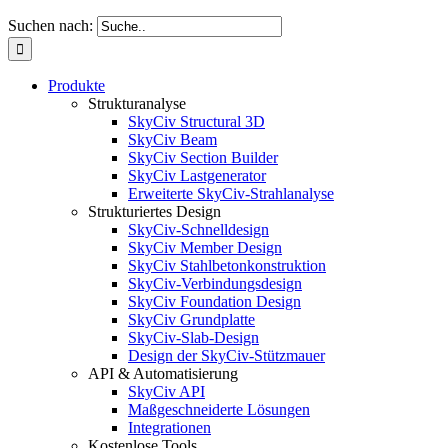
Suchen nach:
Produkte
Strukturanalyse
SkyCiv Structural 3D
SkyCiv Beam
SkyCiv Section Builder
SkyCiv Lastgenerator
Erweiterte SkyCiv-Strahlanalyse
Strukturiertes Design
SkyCiv-Schnelldesign
SkyCiv Member Design
SkyCiv Stahlbetonkonstruktion
SkyCiv-Verbindungsdesign
SkyCiv Foundation Design
SkyCiv Grundplatte
SkyCiv-Slab-Design
Design der SkyCiv-Stützmauer
API & Automatisierung
SkyCiv API
Maßgeschneiderte Lösungen
Integrationen
Kostenlose Tools