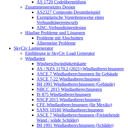
AS 1720 Codeüberprüfung
Zusammengesetztes Design
AS2327 Composite-Designbeispiel
Exemplarische Vorgehensweise eines
Verbundträgerentwurfs
AISC-Verbundträgerdesign
Häufige Probleme und Lösungen
Probleme mit Abschnitten
Allgemeine Probleme
SkyCiv Lastgenerator
Einführung in SkyCiv Load Generator
Windlasten
Windgeschwindigkeitskarte
AS / NZS 1170.2 (2021) Windlastberechnungen
ASCE 7 Windlastberechnungen für Gebäude
ASCE 7-22 Windlastberechnungen
IM 1991 Windlastberechnungen (Gebäude)
NBCC 2015 Windlastberechnungen
IS 875 Windlastberechnungen
NSCP 2015 Windlastberechnungen
CFE-Windlastberechnungen (für Mexiko)
SANS 10160 Windlastberechnungen
ASCE 7 Windlastberechnungen (Freistehende
Wand / solide Schilder)
IM 1991 Windlastberechnungen (Schilder)