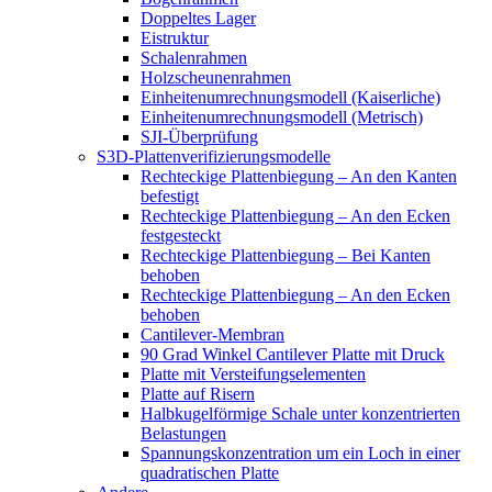
Doppeltes Lager
Eistruktur
Schalenrahmen
Holzscheunenrahmen
Einheitenumrechnungsmodell (Kaiserliche)
Einheitenumrechnungsmodell (Metrisch)
SJI-Überprüfung
S3D-Plattenverifizierungsmodelle
Rechteckige Plattenbiegung – An den Kanten
befestigt
Rechteckige Plattenbiegung – An den Ecken
festgesteckt
Rechteckige Plattenbiegung – Bei Kanten
behoben
Rechteckige Plattenbiegung – An den Ecken
behoben
Cantilever-Membran
90 Grad Winkel Cantilever Platte mit Druck
Platte mit Versteifungselementen
Platte auf Risern
Halbkugelförmige Schale unter konzentrierten
Belastungen
Spannungskonzentration um ein Loch in einer
quadratischen Platte