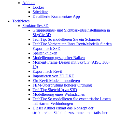
Addons
Locker
Stückliste
Detaillierte Kommentare App
TechNotes
Strukturelles 3D
Gruppierungs- und Sichtbarkeitseinstellungen in
SkyCiv 3D
TechTip: So modellieren Sie ein Scharnier
TechTip: Vorbereiten Ihres Revit-Modells für den
Export nach S3D
Spaltenknicken
Modellierung gestapelter Balken
Moment-Frame-Design mit SkyCiv (AISC 360-
10)
Export nach Revit
Importieren von 3D DXF
Ein Revit-Modell importieren
FEM-Überprüfung höherer Ordnung
TechTip: SketchUp zu S3D
Modellierung eines Walmdaches
TechTip: So modellieren Sie exzentrische Lasten
mit starren Verbindungen
Dieser Artikel erklärt das Konzept der
strukturellen Stabilität zusammen mit statischer