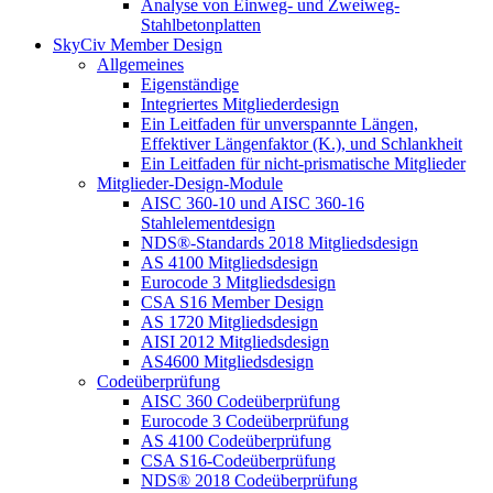
Analyse von Einweg- und Zweiweg-
Stahlbetonplatten
SkyCiv Member Design
Allgemeines
Eigenständige
Integriertes Mitgliederdesign
Ein Leitfaden für unverspannte Längen,
Effektiver Längenfaktor (K.), und Schlankheit
Ein Leitfaden für nicht-prismatische Mitglieder
Mitglieder-Design-Module
AISC 360-10 und AISC 360-16
Stahlelementdesign
NDS®-Standards 2018 Mitgliedsdesign
AS 4100 Mitgliedsdesign
Eurocode 3 Mitgliedsdesign
CSA S16 Member Design
AS 1720 Mitgliedsdesign
AISI 2012 Mitgliedsdesign
AS4600 Mitgliedsdesign
Codeüberprüfung
AISC 360 Codeüberprüfung
Eurocode 3 Codeüberprüfung
AS 4100 Codeüberprüfung
CSA S16-Codeüberprüfung
NDS® 2018 Codeüberprüfung