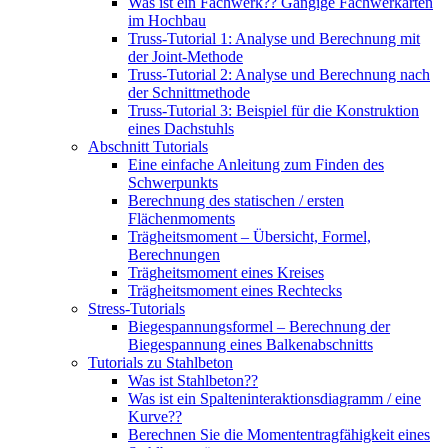
Was ist ein Fachwerk?? Gängige Fachwerkarten
im Hochbau
Truss-Tutorial 1: Analyse und Berechnung mit
der Joint-Methode
Truss-Tutorial 2: Analyse und Berechnung nach
der Schnittmethode
Truss-Tutorial 3: Beispiel für die Konstruktion
eines Dachstuhls
Abschnitt Tutorials
Eine einfache Anleitung zum Finden des
Schwerpunkts
Berechnung des statischen / ersten
Flächenmoments
Trägheitsmoment – ​​Übersicht, Formel,
Berechnungen
Trägheitsmoment eines Kreises
Trägheitsmoment eines Rechtecks
Stress-Tutorials
Biegespannungsformel – Berechnung der
Biegespannung eines Balkenabschnitts
Tutorials zu Stahlbeton
Was ist Stahlbeton??
Was ist ein Spalteninteraktionsdiagramm / eine
Kurve??
Berechnen Sie die Momententragfähigkeit eines