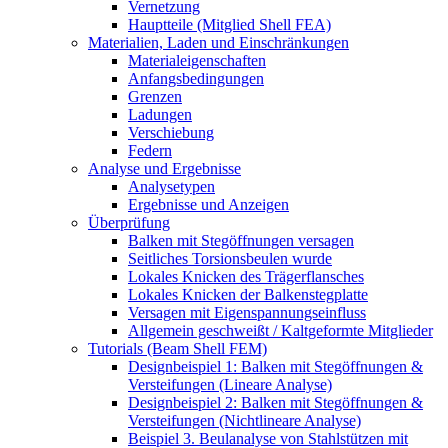
Vernetzung
Hauptteile (Mitglied Shell FEA)
Materialien, Laden und Einschränkungen
Materialeigenschaften
Anfangsbedingungen
Grenzen
Ladungen
Verschiebung
Federn
Analyse und Ergebnisse
Analysetypen
Ergebnisse und Anzeigen
Überprüfung
Balken mit Stegöffnungen versagen
Seitliches Torsionsbeulen wurde
Lokales Knicken des Trägerflansches
Lokales Knicken der Balkenstegplatte
Versagen mit Eigenspannungseinfluss
Allgemein geschweißt / Kaltgeformte Mitglieder
Tutorials (Beam Shell FEM)
Designbeispiel 1: Balken mit Stegöffnungen &
Versteifungen (Lineare Analyse)
Designbeispiel 2: Balken mit Stegöffnungen &
Versteifungen (Nichtlineare Analyse)
Beispiel 3. Beulanalyse von Stahlstützen mit