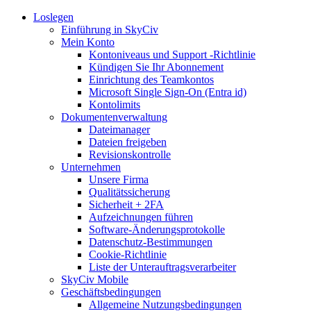
Loslegen
Einführung in SkyCiv
Mein Konto
Kontoniveaus und Support -Richtlinie
Kündigen Sie Ihr Abonnement
Einrichtung des Teamkontos
Microsoft Single Sign-On (Entra id)
Kontolimits
Dokumentenverwaltung
Dateimanager
Dateien freigeben
Revisionskontrolle
Unternehmen
Unsere Firma
Qualitätssicherung
Sicherheit + 2FA
Aufzeichnungen führen
Software-Änderungsprotokolle
Datenschutz-Bestimmungen
Cookie-Richtlinie
Liste der Unterauftragsverarbeiter
SkyCiv Mobile
Geschäftsbedingungen
Allgemeine Nutzungsbedingungen