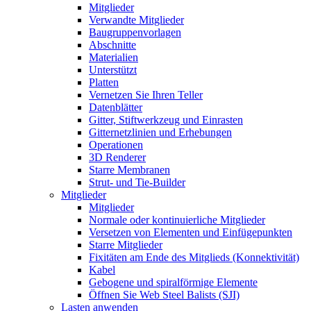
Mitglieder
Verwandte Mitglieder
Baugruppenvorlagen
Abschnitte
Materialien
Unterstützt
Platten
Vernetzen Sie Ihren Teller
Datenblätter
Gitter, Stiftwerkzeug und Einrasten
Gitternetzlinien und Erhebungen
Operationen
3D Renderer
Starre Membranen
Strut- und Tie-Builder
Mitglieder
Mitglieder
Normale oder kontinuierliche Mitglieder
Versetzen von Elementen und Einfügepunkten
Starre Mitglieder
Fixitäten am Ende des Mitglieds (Konnektivität)
Kabel
Gebogene und spiralförmige Elemente
Öffnen Sie Web Steel Balists (SJI)
Lasten anwenden