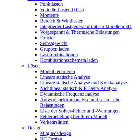
Punktlasten
Verteilte Lasten (DLs)
Momente
Bereich & Windlasten
Integrierter Lastgenerator mit strukturellem 3D
Vorgespannt & Thermische Belastungen
Drücke
Selbstgewicht
Gruppen laden
Lastkombinationen
Kombinationsschemata laden
Lösen
Modell reparieren
Lineare statische Analyse
Lineare statische Analyse und Knickanalyse
Nichtlinear statisch & P-Delta-Analyse
Dynamische Frequenzanalyse
Antwortspektrumanalyse und seismische
Belastungen
Liste der Solver-Fehler und -Warnungen
Fehlerbehebung bei Ihrem Modell
Verkehrslinien
Design
Mitgliedsdesign
RC Design