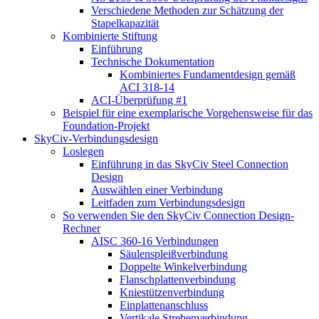
Verschiedene Methoden zur Schätzung der
Stapelkapazität
Kombinierte Stiftung
Einführung
Technische Dokumentation
Kombiniertes Fundamentdesign gemäß
ACI 318-14
ACI-Überprüfung #1
Beispiel für eine exemplarische Vorgehensweise für das
Foundation-Projekt
SkyCiv-Verbindungsdesign
Loslegen
Einführung in das SkyCiv Steel Connection
Design
Auswählen einer Verbindung
Leitfaden zum Verbindungsdesign
So verwenden Sie den SkyCiv Connection Design-
Rechner
AISC 360-16 Verbindungen
Säulenspleißverbindung
Doppelte Winkelverbindung
Flanschplattenverbindung
Kniestützenverbindung
Einplattenanschluss
Vertikale Strebenverbindung