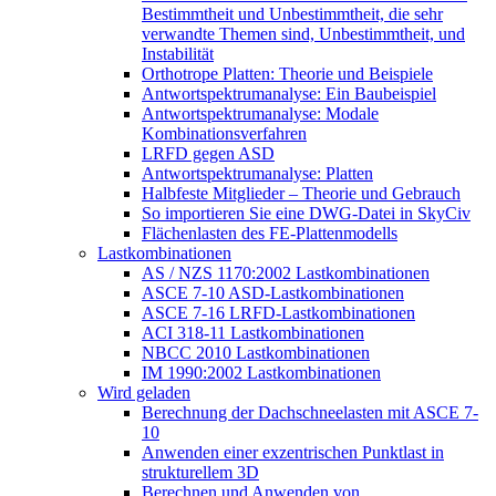
Bestimmtheit und Unbestimmtheit, die sehr
verwandte Themen sind, Unbestimmtheit, und
Instabilität
Orthotrope Platten: Theorie und Beispiele
Antwortspektrumanalyse: Ein Baubeispiel
Antwortspektrumanalyse: Modale
Kombinationsverfahren
LRFD gegen ASD
Antwortspektrumanalyse: Platten
Halbfeste Mitglieder – Theorie und Gebrauch
So importieren Sie eine DWG-Datei in SkyCiv
Flächenlasten des FE-Plattenmodells
Lastkombinationen
AS / NZS 1170:2002 Lastkombinationen
ASCE 7-10 ASD-Lastkombinationen
ASCE 7-16 LRFD-Lastkombinationen
ACI 318-11 Lastkombinationen
NBCC 2010 Lastkombinationen
IM 1990:2002 Lastkombinationen
Wird geladen
Berechnung der Dachschneelasten mit ASCE 7-
10
Anwenden einer exzentrischen Punktlast in
strukturellem 3D
Berechnen und Anwenden von