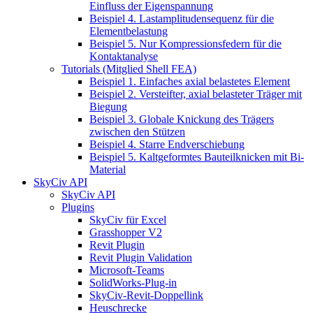
Einfluss der Eigenspannung
Beispiel 4. Lastamplitudensequenz für die
Elementbelastung
Beispiel 5. Nur Kompressionsfedern für die
Kontaktanalyse
Tutorials (Mitglied Shell FEA)
Beispiel 1. Einfaches axial belastetes Element
Beispiel 2. Versteifter, axial belasteter Träger mit
Biegung
Beispiel 3. Globale Knickung des Trägers
zwischen den Stützen
Beispiel 4. Starre Endverschiebung
Beispiel 5. Kaltgeformtes Bauteilknicken mit Bi-
Material
SkyCiv API
SkyCiv API
Plugins
SkyCiv für Excel
Grasshopper V2
Revit Plugin
Revit Plugin Validation
Microsoft-Teams
SolidWorks-Plug-in
SkyCiv-Revit-Doppellink
Heuschrecke