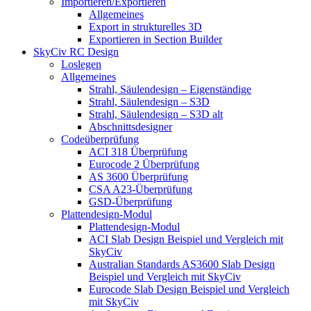
Importieren/Exportieren
Allgemeines
Export in strukturelles 3D
Exportieren in Section Builder
SkyCiv RC Design
Loslegen
Allgemeines
Strahl, Säulendesign – Eigenständige
Strahl, Säulendesign – S3D
Strahl, Säulendesign – S3D alt
Abschnittsdesigner
Codeüberprüfung
ACI 318 Überprüfung
Eurocode 2 Überprüfung
AS 3600 Überprüfung
CSA A23-Überprüfung
GSD-Überprüfung
Plattendesign-Modul
Plattendesign-Modul
ACI Slab Design Beispiel und Vergleich mit
SkyCiv
Australian Standards AS3600 Slab Design
Beispiel und Vergleich mit SkyCiv
Eurocode Slab Design Beispiel und Vergleich
mit SkyCiv