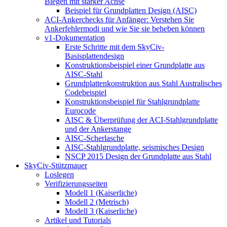
Biegen mit starker Achse
Beispiel für Grundplatten Design (AISC)
ACI-Ankerchecks für Anfänger: Verstehen Sie
Ankerfehlermodi und wie Sie sie beheben können
v1-Dokumentation
Erste Schritte mit dem SkyCiv-
Basisplattendesign
Konstruktionsbeispiel einer Grundplatte aus
AISC-Stahl
Grundplattenkonstruktion aus Stahl Australisches
Codebeispiel
Konstruktionsbeispiel für Stahlgrundplatte
Eurocode
AISC & Überprüfung der ACI-Stahlgrundplatte
und der Ankerstange
AISC-Scherlasche
AISC-Stahlgrundplatte, seismisches Design
NSCP 2015 Design der Grundplatte aus Stahl
SkyCiv-Stützmauer
Loslegen
Verifizierungsseiten
Modell 1 (Kaiserliche)
Modell 2 (Metrisch)
Modell 3 (Kaiserliche)
Artikel und Tutorials