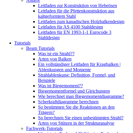
Andere
Leitfaden zur Konstruktion von Hebeösen
Leitfaden für die Pfettenkonstruktion aus
kaltgeformtem Stahl
Leitfaden zum kanadischen Holzbalkendesign
Leitfaden für AS 4100 Stahldesign
Leitfaden für EN 1993-1-1 Eurocode 3
Stahldesign
Tutorials
Beam Tutorials
Was ist ein Strahl??
Arten von Balken
Ein vollständiger Leitfaden für Kragbalken |
Ablenkungen und Momente
Strahlablenkung: Definition, Formel, und
Beispiele
Was ist Biegemoment??
Biegemomentformel und Gleichungen
Wie berechnet man Biegemomentdiagramme?
Scherkraftdiagramme berechnen
So bestimmen Sie die Reaktionen an den
Trägern?
So berechnen Sie einen unbestimmten Strahl?
Arten von Stützen in der Strukturanalyse
Fachwerk-Tutorials