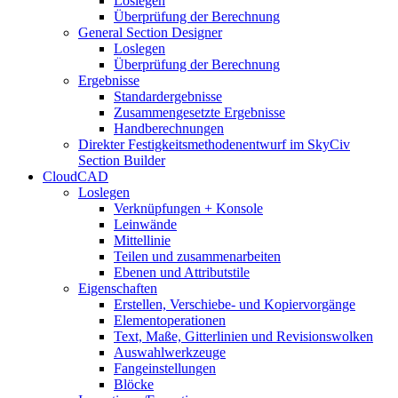
Loslegen
Überprüfung der Berechnung
General Section Designer
Loslegen
Überprüfung der Berechnung
Ergebnisse
Standardergebnisse
Zusammengesetzte Ergebnisse
Handberechnungen
Direkter Festigkeitsmethodenentwurf im SkyCiv
Section Builder
CloudCAD
Loslegen
Verknüpfungen + Konsole
Leinwände
Mittellinie
Teilen und zusammenarbeiten
Ebenen und Attributstile
Eigenschaften
Erstellen, Verschiebe- und Kopiervorgänge
Elementoperationen
Text, Maße, Gitterlinien und Revisionswolken
Auswahlwerkzeuge
Fangeinstellungen
Blöcke