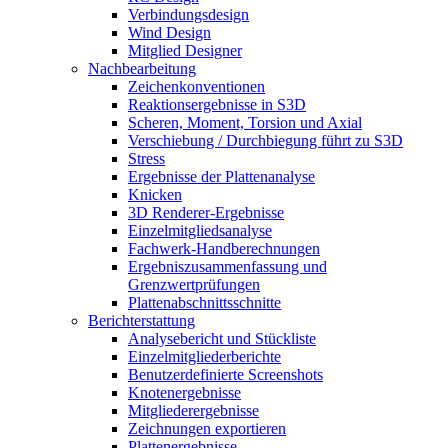
Verbindungsdesign
Wind Design
Mitglied Designer
Nachbearbeitung
Zeichenkonventionen
Reaktionsergebnisse in S3D
Scheren, Moment, Torsion und Axial
Verschiebung / Durchbiegung führt zu S3D
Stress
Ergebnisse der Plattenanalyse
Knicken
3D Renderer-Ergebnisse
Einzelmitgliedsanalyse
Fachwerk-Handberechnungen
Ergebniszusammenfassung und
Grenzwertprüfungen
Plattenabschnittsschnitte
Berichterstattung
Analysebericht und Stückliste
Einzelmitgliederberichte
Benutzerdefinierte Screenshots
Knotenergebnisse
Mitgliederergebnisse
Zeichnungen exportieren
Plattenergebnisse