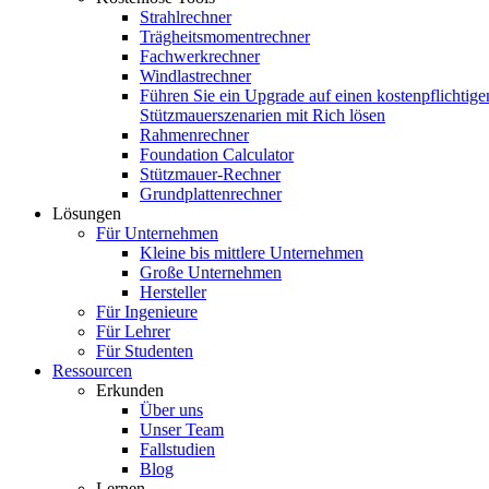
Strahlrechner
Trägheitsmomentrechner
Fachwerkrechner
Windlastrechner
Führen Sie ein Upgrade auf einen kostenpflichtige
Stützmauerszenarien mit Rich lösen
Rahmenrechner
Foundation Calculator
Stützmauer-Rechner
Grundplattenrechner
Lösungen
Für Unternehmen
Kleine bis mittlere Unternehmen
Große Unternehmen
Hersteller
Für Ingenieure
Für Lehrer
Für Studenten
Ressourcen
Erkunden
Über uns
Unser Team
Fallstudien
Blog
Lernen