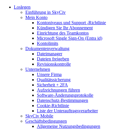
Loslegen
Einführung in SkyCiv
Mein Konto
Kontoniveaus und Support -Richtlinie
Kündigen Sie Ihr Abonnement
Einrichtung des Teamkontos
Microsoft Single Sign-On (Entra id)
Kontolimits
Dokumentenverwaltung
Dateimanager
Dateien freigeben
Revisionskontrolle
Unternehmen
Unsere Firma
Qualitätssicherung
Sicherheit + 2FA
Aufzeichnungen führen
Software-Änderungsprotokolle
Datenschutz-Bestimmungen
Cookie-Richtlinie
Liste der Unterauftragsverarbeiter
SkyCiv Mobile
Geschäftsbedingungen
Allgemeine Nutzungsbedingungen