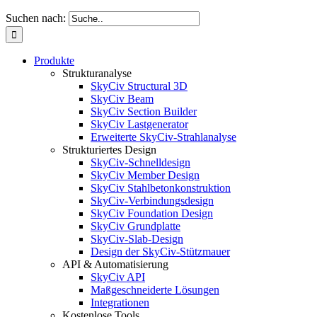
Suchen nach:
Produkte
Strukturanalyse
SkyCiv Structural 3D
SkyCiv Beam
SkyCiv Section Builder
SkyCiv Lastgenerator
Erweiterte SkyCiv-Strahlanalyse
Strukturiertes Design
SkyCiv-Schnelldesign
SkyCiv Member Design
SkyCiv Stahlbetonkonstruktion
SkyCiv-Verbindungsdesign
SkyCiv Foundation Design
SkyCiv Grundplatte
SkyCiv-Slab-Design
Design der SkyCiv-Stützmauer
API & Automatisierung
SkyCiv API
Maßgeschneiderte Lösungen
Integrationen
Kostenlose Tools