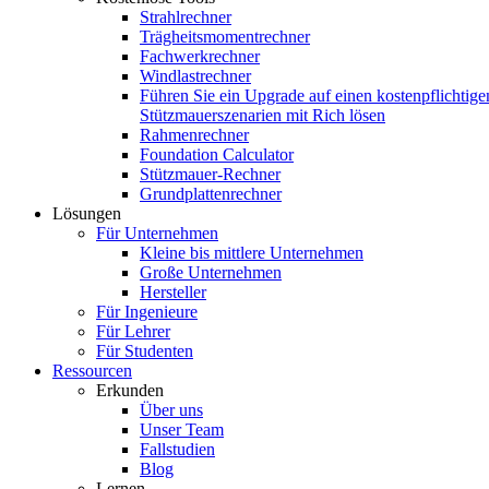
Strahlrechner
Trägheitsmomentrechner
Fachwerkrechner
Windlastrechner
Führen Sie ein Upgrade auf einen kostenpflichtige
Stützmauerszenarien mit Rich lösen
Rahmenrechner
Foundation Calculator
Stützmauer-Rechner
Grundplattenrechner
Lösungen
Für Unternehmen
Kleine bis mittlere Unternehmen
Große Unternehmen
Hersteller
Für Ingenieure
Für Lehrer
Für Studenten
Ressourcen
Erkunden
Über uns
Unser Team
Fallstudien
Blog
Lernen