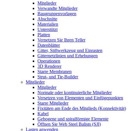
Mitglieder
Verwandte Mitglieder
Baugruppenvorlagen
Abschnitte
Materialien
Unterstützt
Platten
Vernetzen Sie Ihren Teller
Datenblätter
Gitter, Stiftwerkzeug und Einrasten
Gitternetzlinien und Erhebungen
Operationen
3D Renderer
Starre Membranen
Strut- und Tie-Builder
Mitglieder
Mitglieder
Normale oder kontinuierliche Mitglieder
Versetzen von Elementen und Einfügepunkten
Starre Mitglieder
Fixitäten am Ende des Mitglieds (Konnektivität)
Kabel
Gebogene und spiralförmige Elemente
Öffnen Sie Web Steel Balists (SJI)
Lasten anwenden