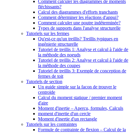
Comment calculer les diagrammes de moments
fléchissants?
Calcul des diagrammes d'efforts tranchants
Comment déterminer les réactions d'appui?
Comment calculer une poutre indéterminée?
Types de supports dans l'analyse structurelle
Tutoriels sur les fermes
Qu'est-ce qu'un treillis? Treillis typiques en
ingénierie structurelle
Tutoriel de treillis 1: Analyse et calcul à l'aide de
la méthode des noeuds
Tutoriel de treillis 2: Analyse et calcul à l'aide de
la méthode des coupes
Tutoriel de treillis 3: Exemple de conception de
fermes de toit
Tutoriels de section
Un guide simple sur la façon de trouver le
centroïde
Calcul du moment statique / premier moment
d'aire
Moment d'inertie – Aperçu, formules, Calculs
moment d'inertie d'un cercle
Moment d'inertie d'un rectangle
Tutoriels sur les contraintes
Formule de contrainte de flexion – Calcul de la