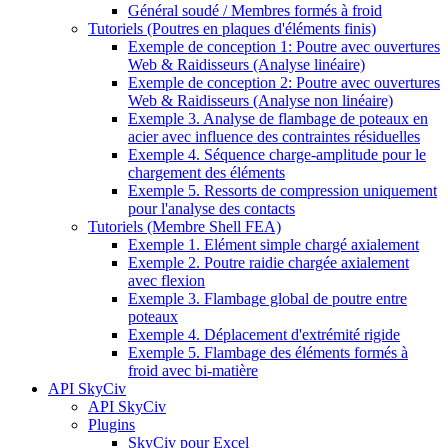
Général soudé / Membres formés à froid
Tutoriels (Poutres en plaques d'éléments finis)
Exemple de conception 1: Poutre avec ouvertures
Web & Raidisseurs (Analyse linéaire)
Exemple de conception 2: Poutre avec ouvertures
Web & Raidisseurs (Analyse non linéaire)
Exemple 3. Analyse de flambage de poteaux en
acier avec influence des contraintes résiduelles
Exemple 4. Séquence charge-amplitude pour le
chargement des éléments
Exemple 5. Ressorts de compression uniquement
pour l'analyse des contacts
Tutoriels (Membre Shell FEA)
Exemple 1. Elément simple chargé axialement
Exemple 2. Poutre raidie chargée axialement
avec flexion
Exemple 3. Flambage global de poutre entre
poteaux
Exemple 4. Déplacement d'extrémité rigide
Exemple 5. Flambage des éléments formés à
froid avec bi-matière
API SkyCiv
API SkyCiv
Plugins
SkyCiv pour Excel