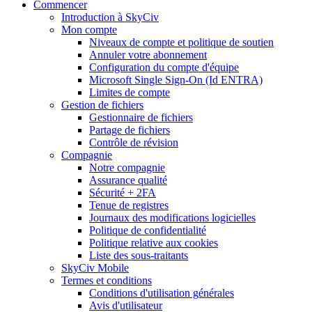
Commencer
Introduction à SkyCiv
Mon compte
Niveaux de compte et politique de soutien
Annuler votre abonnement
Configuration du compte d'équipe
Microsoft Single Sign-On (Id ENTRA)
Limites de compte
Gestion de fichiers
Gestionnaire de fichiers
Partage de fichiers
Contrôle de révision
Compagnie
Notre compagnie
Assurance qualité
Sécurité + 2FA
Tenue de registres
Journaux des modifications logicielles
Politique de confidentialité
Politique relative aux cookies
Liste des sous-traitants
SkyCiv Mobile
Termes et conditions
Conditions d'utilisation générales
Avis d'utilisateur