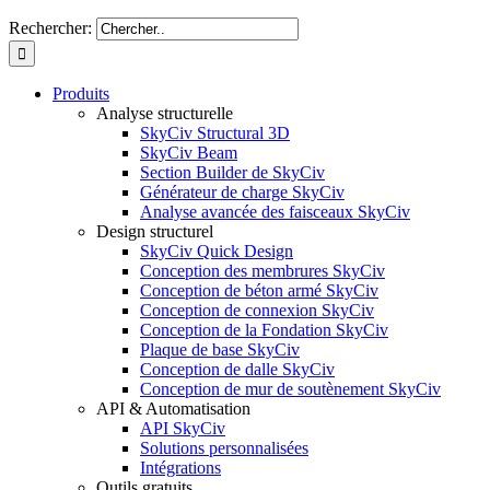
Rechercher:
Produits
Analyse structurelle
SkyCiv Structural 3D
SkyCiv Beam
Section Builder de SkyCiv
Générateur de charge SkyCiv
Analyse avancée des faisceaux SkyCiv
Design structurel
SkyCiv Quick Design
Conception des membrures SkyCiv
Conception de béton armé SkyCiv
Conception de connexion SkyCiv
Conception de la Fondation SkyCiv
Plaque de base SkyCiv
Conception de dalle SkyCiv
Conception de mur de soutènement SkyCiv
API & Automatisation
API SkyCiv
Solutions personnalisées
Intégrations
Outils gratuits