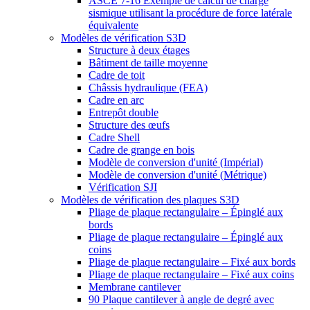
ASCE 7-16 Exemple de calcul de charge
sismique utilisant la procédure de force latérale
équivalente
Modèles de vérification S3D
Structure à deux étages
Bâtiment de taille moyenne
Cadre de toit
Châssis hydraulique (FEA)
Cadre en arc
Entrepôt double
Structure des œufs
Cadre Shell
Cadre de grange en bois
Modèle de conversion d'unité (Impérial)
Modèle de conversion d'unité (Métrique)
Vérification SJI
Modèles de vérification des plaques S3D
Pliage de plaque rectangulaire – Épinglé aux
bords
Pliage de plaque rectangulaire – Épinglé aux
coins
Pliage de plaque rectangulaire – Fixé aux bords
Pliage de plaque rectangulaire – Fixé aux coins
Membrane cantilever
90 Plaque cantilever à angle de degré avec