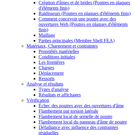
Création d'âmes et de brides (Poutres en plaques
d'éléments finis)
Raidisseurs (Poutres en plaques d'éléments finis)
Comment concevoir une poutre avec des
ouvertures Web (Poutres en plaques d'éléments
finis)
Maillage
Parties principales (Membre Shell FEA)
Matériaux, Chargement et contraintes
Propriétés matérielles
Conditions initiales
Les frontières
Charges
Déplacement
Ressorts
Analyse et résultats
Types d'analyse
Résultats et affichages
Vérification
Échec des poutres avec des ouvertures d'âme
Flambement par torsion latérale
Flambement local de semelle de poutre
Flambement local du panneau d'âme de poutre
Défaillance avec influence des contraintes
résiduelles