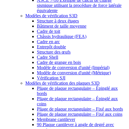
ASCE 7-16 Exemple de calcul de charge
sismique utilisant la procédure de force latérale
équivalente
Modèles de vérification S3D
Structure à deux étages
Bâtiment de taille moyenne
Cadre de toit
Châssis hydraulique (FEA)
Cadre en arc
Entrepôt double
Structure des œufs
Cadre Shell
Cadre de grange en bois
Modèle de conversion d'unité (Impérial)
Modèle de conversion d'unité (Métrique)
Vérification SJI
Modèles de vérification des plaques S3D
Pliage de plaque rectangulaire – Épinglé aux
bords
Pliage de plaque rectangulaire – Épinglé aux
coins
Pliage de plaque rectangulaire – Fixé aux bords
Pliage de plaque rectangulaire – Fixé aux coins
Membrane cantilever
90 Plaque cantilever à angle de degré avec