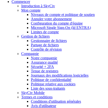
Commencer
Introduction à SkyCiv
Mon compte
Niveaux de compte et politique de soutien
Annuler votre abonnement
Configuration du compte d'équipe
Microsoft Single Sign-On (Id ENTRA)
Limites de compte
Gestion de fichiers
Gestionnaire de fichiers
Partage de fichiers
Contrôle de révision
Compagnie
Notre compagnie
Assurance qualité
Sécurité + 2FA
Tenue de registres
Journaux des modifications logicielles
Politique de confidentialité
Politique relative aux cookies
Liste des sous-traitants
SkyCiv Mobile
Termes et conditions
Conditions d'utilisation générales
Avis d'utilisateur