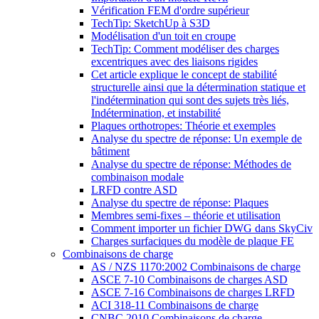
Vérification FEM d'ordre supérieur
TechTip: SketchUp à S3D
Modélisation d'un toit en croupe
TechTip: Comment modéliser des charges
excentriques avec des liaisons rigides
Cet article explique le concept de stabilité
structurelle ainsi que la détermination statique et
l'indétermination qui sont des sujets très liés,
Indétermination, et instabilité
Plaques orthotropes: Théorie et exemples
Analyse du spectre de réponse: Un exemple de
bâtiment
Analyse du spectre de réponse: Méthodes de
combinaison modale
LRFD contre ASD
Analyse du spectre de réponse: Plaques
Membres semi-fixes – théorie et utilisation
Comment importer un fichier DWG dans SkyCiv
Charges surfaciques du modèle de plaque FE
Combinaisons de charge
AS / NZS 1170:2002 Combinaisons de charge
ASCE 7-10 Combinaisons de charges ASD
ASCE 7-16 Combinaisons de charges LRFD
ACI 318-11 Combinaisons de charge
CNBC 2010 Combinaisons de charge