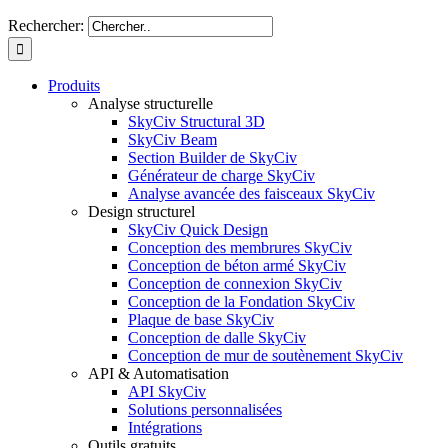
Rechercher:
Produits
Analyse structurelle
SkyCiv Structural 3D
SkyCiv Beam
Section Builder de SkyCiv
Générateur de charge SkyCiv
Analyse avancée des faisceaux SkyCiv
Design structurel
SkyCiv Quick Design
Conception des membrures SkyCiv
Conception de béton armé SkyCiv
Conception de connexion SkyCiv
Conception de la Fondation SkyCiv
Plaque de base SkyCiv
Conception de dalle SkyCiv
Conception de mur de soutènement SkyCiv
API & Automatisation
API SkyCiv
Solutions personnalisées
Intégrations
Outils gratuits