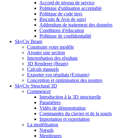
Accord de niveau de service
Politique d'utilisation acceptable
Politique de code tiers
Biscuits & Avis de suivi
Addendum de traitement des données
Conditions d'éducation
Politique de confidentialité
SkyCiv Beam
Construire votre modèle
Ajouter une section
Interprétation des résultats
3D Renderer (Beam)
Calculs manuels
Exporter vos résultats (Extrants)
Conception et optimisation des poutres
SkyCiv Structural 3D
Commencer
Introduction à la 3D structurelle
Paramètres
Vidéo de démonstration
Commandes du clavier et de la souris
Importation et exportation
La modélisation
Nœuds
Membrures