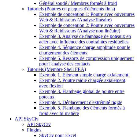
Général soudé / Membres formés à froid
Tutoriels (Poutres en plaques d'éléments finis)
Exemple de conception 1: Poutre avec ouvertures
Web & Raidisseurs (Analyse linéaire)
Exemple de conception 2: Poutre avec ouvertures
Web & Raidisseurs (Analyse non linéaire)
Exemple 3. Analyse de flambage de poteaux en
acier avec influence des contraintes résiduelles
Exemple 4. Séquence charge-amplitude pour le
chargement des éléments
Exemple 5. Ressorts de compression uniquement
pour l'analyse des contacts
Tutoriels (Membre Shell FEA)
Exemple 1. Elément simple chargé axialement
Exemple 2. Poutre raidie chargée axialement
avec flexion
Exemple 3. Flambage global de poutre entre
poteaux
Exemple 4. Déplacement d'extrémité rigide
Exemple 5. Flambage des éléments formés à
froid avec bi-matière
API SkyCiv
API SkyCiv
Plugins
SkyCiv pour Excel