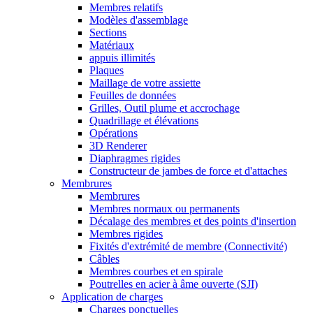
Membres relatifs
Modèles d'assemblage
Sections
Matériaux
appuis illimités
Plaques
Maillage de votre assiette
Feuilles de données
Grilles, Outil plume et accrochage
Quadrillage et élévations
Opérations
3D Renderer
Diaphragmes rigides
Constructeur de jambes de force et d'attaches
Membrures
Membrures
Membres normaux ou permanents
Décalage des membres et des points d'insertion
Membres rigides
Fixités d'extrémité de membre (Connectivité)
Câbles
Membres courbes et en spirale
Poutrelles en acier à âme ouverte (SJI)
Application de charges
Charges ponctuelles