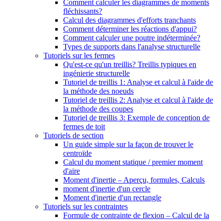
Comment calculer les diagrammes de moments
fléchissants?
Calcul des diagrammes d'efforts tranchants
Comment déterminer les réactions d'appui?
Comment calculer une poutre indéterminée?
Types de supports dans l'analyse structurelle
Tutoriels sur les fermes
Qu'est-ce qu'un treillis? Treillis typiques en
ingénierie structurelle
Tutoriel de treillis 1: Analyse et calcul à l'aide de
la méthode des noeuds
Tutoriel de treillis 2: Analyse et calcul à l'aide de
la méthode des coupes
Tutoriel de treillis 3: Exemple de conception de
fermes de toit
Tutoriels de section
Un guide simple sur la façon de trouver le
centroïde
Calcul du moment statique / premier moment
d'aire
Moment d'inertie – Aperçu, formules, Calculs
moment d'inertie d'un cercle
Moment d'inertie d'un rectangle
Tutoriels sur les contraintes
Formule de contrainte de flexion – Calcul de la