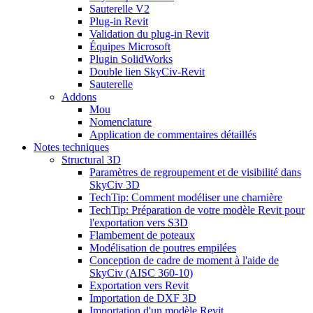
Sauterelle V2
Plug-in Revit
Validation du plug-in Revit
Équipes Microsoft
Plugin SolidWorks
Double lien SkyCiv-Revit
Sauterelle
Addons
Mou
Nomenclature
Application de commentaires détaillés
Notes techniques
Structural 3D
Paramètres de regroupement et de visibilité dans
SkyCiv 3D
TechTip: Comment modéliser une charnière
TechTip: Préparation de votre modèle Revit pour
l'exportation vers S3D
Flambement de poteaux
Modélisation de poutres empilées
Conception de cadre de moment à l'aide de
SkyCiv (AISC 360-10)
Exportation vers Revit
Importation de DXF 3D
Importation d'un modèle Revit