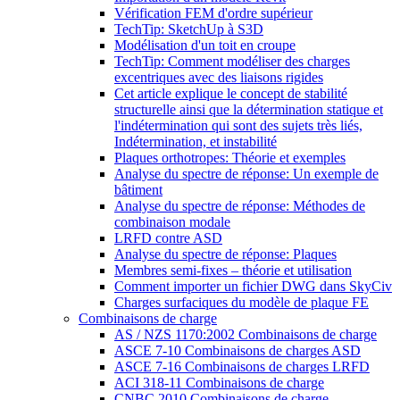
Vérification FEM d'ordre supérieur
TechTip: SketchUp à S3D
Modélisation d'un toit en croupe
TechTip: Comment modéliser des charges
excentriques avec des liaisons rigides
Cet article explique le concept de stabilité
structurelle ainsi que la détermination statique et
l'indétermination qui sont des sujets très liés,
Indétermination, et instabilité
Plaques orthotropes: Théorie et exemples
Analyse du spectre de réponse: Un exemple de
bâtiment
Analyse du spectre de réponse: Méthodes de
combinaison modale
LRFD contre ASD
Analyse du spectre de réponse: Plaques
Membres semi-fixes – théorie et utilisation
Comment importer un fichier DWG dans SkyCiv
Charges surfaciques du modèle de plaque FE
Combinaisons de charge
AS / NZS 1170:2002 Combinaisons de charge
ASCE 7-10 Combinaisons de charges ASD
ASCE 7-16 Combinaisons de charges LRFD
ACI 318-11 Combinaisons de charge
CNBC 2010 Combinaisons de charge