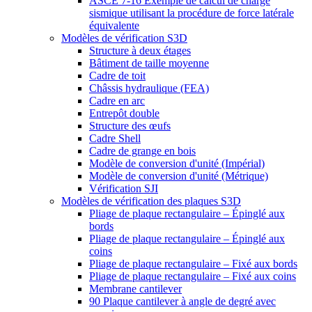
ASCE 7-16 Exemple de calcul de charge
sismique utilisant la procédure de force latérale
équivalente
Modèles de vérification S3D
Structure à deux étages
Bâtiment de taille moyenne
Cadre de toit
Châssis hydraulique (FEA)
Cadre en arc
Entrepôt double
Structure des œufs
Cadre Shell
Cadre de grange en bois
Modèle de conversion d'unité (Impérial)
Modèle de conversion d'unité (Métrique)
Vérification SJI
Modèles de vérification des plaques S3D
Pliage de plaque rectangulaire – Épinglé aux
bords
Pliage de plaque rectangulaire – Épinglé aux
coins
Pliage de plaque rectangulaire – Fixé aux bords
Pliage de plaque rectangulaire – Fixé aux coins
Membrane cantilever
90 Plaque cantilever à angle de degré avec