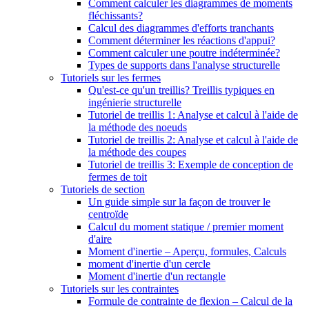
Comment calculer les diagrammes de moments
fléchissants?
Calcul des diagrammes d'efforts tranchants
Comment déterminer les réactions d'appui?
Comment calculer une poutre indéterminée?
Types de supports dans l'analyse structurelle
Tutoriels sur les fermes
Qu'est-ce qu'un treillis? Treillis typiques en
ingénierie structurelle
Tutoriel de treillis 1: Analyse et calcul à l'aide de
la méthode des noeuds
Tutoriel de treillis 2: Analyse et calcul à l'aide de
la méthode des coupes
Tutoriel de treillis 3: Exemple de conception de
fermes de toit
Tutoriels de section
Un guide simple sur la façon de trouver le
centroïde
Calcul du moment statique / premier moment
d'aire
Moment d'inertie – Aperçu, formules, Calculs
moment d'inertie d'un cercle
Moment d'inertie d'un rectangle
Tutoriels sur les contraintes
Formule de contrainte de flexion – Calcul de la