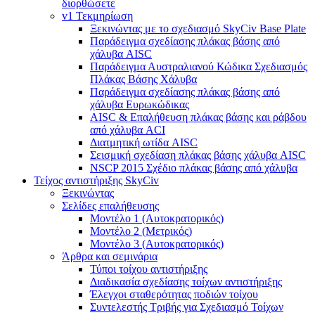
διορθώσετε
v1 Τεκμηρίωση
Ξεκινώντας με το σχεδιασμό SkyCiv Base Plate
Παράδειγμα σχεδίασης πλάκας βάσης από
χάλυβα AISC
Παράδειγμα Αυστραλιανού Κώδικα Σχεδιασμός
Πλάκας Βάσης Χάλυβα
Παράδειγμα σχεδίασης πλάκας βάσης από
χάλυβα Ευρωκώδικας
AISC & Επαλήθευση πλάκας βάσης και ράβδου
από χάλυβα ACI
Διατμητική ωτίδα AISC
Σεισμική σχεδίαση πλάκας βάσης χάλυβα AISC
NSCP 2015 Σχέδιο πλάκας βάσης από χάλυβα
Τείχος αντιστήριξης SkyCiv
Ξεκινώντας
Σελίδες επαλήθευσης
Μοντέλο 1 (Αυτοκρατορικός)
Μοντέλο 2 (Μετρικός)
Μοντέλο 3 (Αυτοκρατορικός)
Άρθρα και σεμινάρια
Τύποι τοίχου αντιστήριξης
Διαδικασία σχεδίασης τοίχων αντιστήριξης
Έλεγχοι σταθερότητας ποδιών τοίχου
Συντελεστής Τριβής για Σχεδιασμό Τοίχων