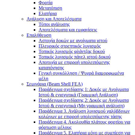
Φορτία
Μετατόπιση
Ελατήρια
Ανάλυση και Αποτελέσματα
Τύποι ανάλυσης
Αποτελέσματα και εμφανίσεις
Επαλήθευση
Αστοχία δοκών με ανοίγματα ιστού
Πλευρικός στρεπτικός λυγισμός
Τοπικός λυγισμός φλάντζας δοκού
Τοπικός λυγισμός πάνελ ιστού δοκού
Αποτυχία με επιρροή υπολειπόμενης
καταπόνησης
Γενική συγκόλληση / Ψυχρά διαμορφωμένα
μέλη
Σεμινάρια (Beam Shell FEA)
Παράδειγμα σχεδίασης 1: Δοκός με Ανοίγματα
Ιστού & ενισχυτικά (Γραμμική Ανάλυση)
Παράδειγμα σχεδίασης 2: Δοκός με Ανοίγματα
Ιστού & ενισχυτικά (Μη γραμμική ανάλυση)
Παράδειγμα 3. Ανάλυση λυγισμού χαλύβδινων
κολώνων με επιρροή υπολειπόμενης τάσης
Παράδειγμα 4. Ακολουθία πλάτους φορτίου για
φόρτωση μέλους
Παράδειγμα 5. Ελατήρια μόνο με συμπίεση για