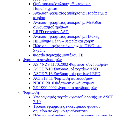
Ορθοτροπικές πλάκες: Θεωρία και
Παραδείγματα
Ανάλυση φάσματος απόκρισης: Παράδειγμα
κτιρίου
Ανάλυση φάσματος απόκρισης: Μέθοδοι
συνδυασμού τρόπων
LRFD εναντίον ASD
Ανάλυση φάσματος απόκρισης: Πλάκες
Ημιμόνιμα μέλη – θεωρία και χρήση
Πώς να εισαγάγετε ένα αρχείο DWG στο
SkyCiv
Φορτία περιοχής μοντέλου FE
Φόρτωση συνδυασμών
AS / NZS 1170:2002 Φόρτωση συνδυασμών
ASCE 7-10 Συνδυασμοί φορτίων ASD
ASCE 7-16 Συνδυασμοί φορτίων LRFD
ACI 318-11 Φόρτωση συνδυασμών
NBCC 2010 Φόρτωση συνδυασμών
ΣΕ 1990:2002 Φόρτωση συνδυασμών
Φόρτωση
Υπολογισμός φορτίων χιονιού οροφής με ASCE
7-10
Τρόπος εφαρμογής εκκεντρικού φορτίου
σημείου σε δομικό τρισδιάστατο
Πώς να υπολογίσετε και να εφαρμόσετε φορτία