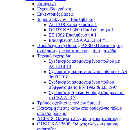
Εισαγωγή
Εγχειρίδιο χρήστη
Εκκεντρικές βάσεις
Ίδρυμα SkyCiv – Επαλήθευση
ACI 318 Επαλήθευση # 1
ΟΠΩΣ ΚΑΙ 3600 Επαλήθευση # 1
ΣΕ 1992 Επαλήθευση # 1
Επαλήθευση CSA A23.3-14 # 1
Παράδειγμα σχεδίασης AS3600 | Σύνδεση της
αντίδρασης υπερκατασκευής με τη μονάδα
Τεχνικό εγχειρίδιο
Σχεδιασμός απομονωμένου ποδιού με
ACI 318-14
Σχεδιασμός απομονωμένου ποδιού με AS
3600 2018
Σχεδιασμός απομονωμένου ποδιού
σύμφωνα με το ΕΝ 1992 & ΣΕ 1997
Σχεδιασμός Spread Footing σύμφωνα με
το CSA A23.3
Τρόπος σχεδίασης ποδιών Spread
Κατανομή πίεσης κάτω από ορθογώνιο πέλμα
από σκυρόδεμα
ACI 318: Οδηγός ελέγχου μήκους ανάπτυξης
ΟΠΩΣ ΚΑΙ 3600: Οδηγός ελέγχου μήκους
ανάπτυξης