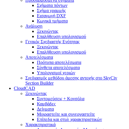
Προσαρμοσμένα σχήματα
Σχήματα πόντων
Σχήμα γραμμής
Εισαγωγή DXF
Κωνικά τμήματα
Ανάλυση
Ξεκινώντας
Επαλήθευση υπολογισμού
Γενικός Σχεδιαστής Ενότητας
Ξεκινώντας
Επαλήθευση υπολογισμού
Αποτελέσματα
Πρότυπα αποτελέσματα
Σύνθετα αποτελέσματα
Υπολογισμοί χεριών
Σχεδιασμός μεθόδου άμεσης αντοχής στο SkyCiv
Section Builder
CloudCAD
Ξεκινώντας
Συντομεύσεις + Κονσόλα
Καμβάδες
Δείγματα
Μοιραστείτε και συνεργαστείτε
Επίπεδα και στυλ χαρακτηριστικών
Χαρακτηριστικά