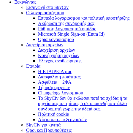
Ξεκινώντας
Εισαγωγή στο SkyCiv
Ο λογαριασμός μου
Επίπεδα λογαριασμού και πολιτική υποστήριξης
Ακύρωση της συνδρομής σας
Ρύθμιση λογαριασμού ομάδας
Microsoft Single Sign-on (Entra Id)
Όρια λογαριασμού
Διαχείριση αρχείων
Διαχείριση αρχείων
Κοινή χρήση αρχείων
Έλεγχος αναθεώρησης
Εταιρία
Η ΕΤΑΙΡΕΙΑ μας
Διασφάλιση ποιότητας
Ασφάλεια + 2ΦΑ
Τήρηση αρχείων
Changelogs λογισμικού
Το SkyCiv δεν θα εκδώσει ποτέ τα σχέδια ή τα
αρχεία σας σε τρίτους ή σε οποιονδήποτε άλλο
συνδρομητή χωρίς την άδειά σας
Πολιτική cookie
Λίστα υπο-επεξεργαστών
SkyCiv για κινητά
Οροι και Προϋποθέσεις