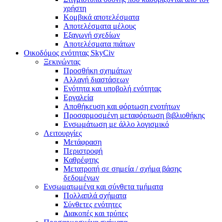
χρήστη
Κομβικά αποτελέσματα
Αποτελέσματα μέλους
Εξαγωγή σχεδίων
Αποτελέσματα πιάτων
Οικοδόμος ενότητας SkyCiv
Ξεκινώντας
Προσθήκη σχημάτων
Αλλαγή διαστάσεων
Ενότητα και υποβολή ενότητας
Εργαλεία
Αποθήκευση και φόρτωση ενοτήτων
Προσαρμοσμένη μεταφόρτωση βιβλιοθήκης
Ενσωμάτωση με άλλο λογισμικό
Λειτουργίες
Μετάφραση
Περιστροφή
Καθρέφτης
Μετατροπή σε σημεία / σχήμα βάσης
δεδομένων
Ενσωματωμένα και σύνθετα τμήματα
Πολλαπλά σχήματα
Σύνθετες ενότητες
Διακοπές και τρύπες