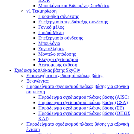
ICOR
Μπουλόνια και Βιδωμένες Συνδέσεις
v1 Τεκμηρίωση
Προσθήκη σύνδεσης
Επεξεργασία της διάταξης σύνδεσης
Γονικό μέλος
Παιδιά Μέλη
Επεξεργασία σύνδεσης
Μπουλόνια
Συγκολλήσεις
Μοντέλο απόδοσης
Έλεγχοι σχεδιασμού
Λεπτομερής έκθεση
Σχεδιασμός πλάκας βάσης SkyCiv
Εισαγωγή στο σχεδιασμό πλάκας βάσης
Ξεκινώντας
Παραδείγματα σχεδιασμού πλάκας βάσης για αξονική
συμπίεση
Παράδειγμα σχεδιασμού πλάκας βάσης (AISC)
Παράδειγμα σχεδιασμού πλάκας βάσης (CSA)
Παράδειγμα σχεδιασμού πλάκας βάσης (ΣΕ)
Παράδειγμα σχεδιασμού πλάκας βάσης (ΟΠΩΣ
ΚΑΙ)
Παραδείγματα σχεδιασμού πλάκας βάσης για αξονική
ένταση