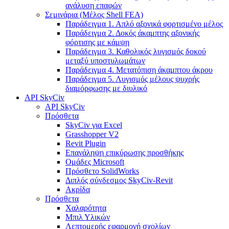
ανάλυση επαφών
Σεμινάρια (Μέλος Shell FEA)
Παράδειγμα 1. Απλό αξονικά φορτισμένο μέλος
Παράδειγμα 2. Δοκός άκαμπτης αξονικής
φόρτισης με κάμψη
Παράδειγμα 3. Καθολικός λυγισμός δοκού
μεταξύ υποστυλωμάτων
Παράδειγμα 4. Μετατόπιση άκαμπτου άκρου
Παράδειγμα 5. Λυγισμός μέλους ψυχρής
διαμόρφωσης με διυλικό
API SkyCiv
API SkyCiv
Πρόσθετα
SkyCiv για Excel
Grasshopper V2
Revit Plugin
Επανάληψη επικύρωσης προσθήκης
Ομάδες Microsoft
Πρόσθετο SolidWorks
Διπλός σύνδεσμος SkyCiv-Revit
Ακρίδα
Πρόσθετα
Χαλαρότητα
Μπιλ Υλικών
Λεπτομερής εφαρμογή σχολίων