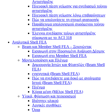
Αντιστήριξης
Πλευρική πίεση γείωσης για σχεδιασμό τοίχου
αντιστήριξης
Πλευρική πίεση γείωσης λόγω επιβαρύνσεων
Πώς να υπολογίσετε τη στιγμή ανατροπής
Παράδειγμα υπολογισμού συρόμενου τοίχου
αντιστήριξης
Έλεγχοι σχεδίασης τοίχων αντιστήριξης
σύμφωνα με το ACI 318
Αναλυτικά Shell FEA
Beam και Member Shell FEA – Ξεκινώντας
Εισαγωγή στην Προηγμένη Ανάλυση Δέσμης
Εισαγωγή στο Member Shell FEA
Μοντελοποίηση και Πλέγμα
Δημιουργία Ιστών και Φλαντζών (Beam Shell
FEA)
ενισχυτικά (Beam Shell FEA)
Πώς να σχεδιάσετε μια δοκό με ανοίγματα
Ιστού (Beam Shell FEA)
Πλέγμα
Κύρια μέρη (Μέλος Shell FEA)
Υλικά, Φόρτωση και περιορισμοί
Ιδιότητες υλικού
Αρχικές συνθήκες
Όρια