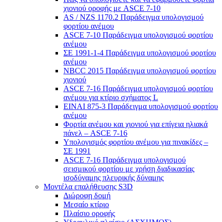
χιονιού οροφής με ASCE 7-10
AS / NZS 1170.2 Παράδειγμα υπολογισμού
φορτίου ανέμου
ASCE 7-10 Παράδειγμα υπολογισμού φορτίου
ανέμου
ΣΕ 1991-1-4 Παράδειγμα υπολογισμού φορτίου
ανέμου
NBCC 2015 Παράδειγμα υπολογισμού φορτίου
χιονιού
ASCE 7-16 Παράδειγμα υπολογισμού φορτίου
ανέμου για κτίριο σχήματος L
ΕΙΝΑΙ 875-3 Παράδειγμα υπολογισμού φορτίου
ανέμου
Φορτία ανέμου και χιονιού για επίγεια ηλιακά
πάνελ – ASCE 7-16
Υπολογισμός φορτίου ανέμου για πινακίδες –
ΣΕ 1991
ASCE 7-16 Παράδειγμα υπολογισμού
σεισμικού φορτίου με χρήση διαδικασίας
ισοδύναμης πλευρικής δύναμης
Μοντέλα επαλήθευσης S3D
Διώροφη δομή
Μεσαίο κτίριο
Πλαίσιο οροφής