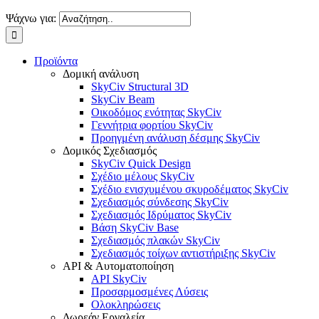
Ψάχνω για:
Προϊόντα
Δομική ανάλυση
SkyCiv Structural 3D
SkyCiv Beam
Οικοδόμος ενότητας SkyCiv
Γεννήτρια φορτίου SkyCiv
Προηγμένη ανάλυση δέσμης SkyCiv
Δομικός Σχεδιασμός
SkyCiv Quick Design
Σχέδιο μέλους SkyCiv
Σχέδιο ενισχυμένου σκυροδέματος SkyCiv
Σχεδιασμός σύνδεσης SkyCiv
Σχεδιασμός Ιδρύματος SkyCiv
Βάση SkyCiv Base
Σχεδιασμός πλακών SkyCiv
Σχεδιασμός τοίχων αντιστήριξης SkyCiv
API & Αυτοματοποίηση
API SkyCiv
Προσαρμοσμένες Λύσεις
Ολοκληρώσεις
Δωρεάν Εργαλεία