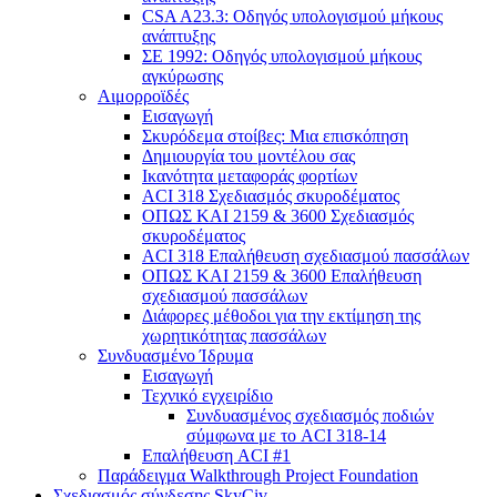
CSA A23.3: Οδηγός υπολογισμού μήκους
ανάπτυξης
ΣΕ 1992: Οδηγός υπολογισμού μήκους
αγκύρωσης
Αιμορροϊδές
Εισαγωγή
Σκυρόδεμα στοίβες: Μια επισκόπηση
Δημιουργία του μοντέλου σας
Ικανότητα μεταφοράς φορτίων
ACI 318 Σχεδιασμός σκυροδέματος
ΟΠΩΣ ΚΑΙ 2159 & 3600 Σχεδιασμός
σκυροδέματος
ACI 318 Επαλήθευση σχεδιασμού πασσάλων
ΟΠΩΣ ΚΑΙ 2159 & 3600 Επαλήθευση
σχεδιασμού πασσάλων
Διάφορες μέθοδοι για την εκτίμηση της
χωρητικότητας πασσάλων
Συνδυασμένο Ίδρυμα
Εισαγωγή
Τεχνικό εγχειρίδιο
Συνδυασμένος σχεδιασμός ποδιών
σύμφωνα με το ACI 318-14
Επαλήθευση ACI #1
Παράδειγμα Walkthrough Project Foundation
Σχεδιασμός σύνδεσης SkyCiv