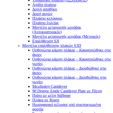
Υδραυλικό πλαίσιο (ΑΣΧΗΜΟΣ)
Αψίδα πλαίσιο
Διπλή αποθήκη
Δομή αυγών
Πλαίσιο κελύφους
Πλαίσιο ξυλείας
Μοντέλο μετατροπής μονάδας
(Αυτοκρατορικός)
Μοντέλο μετατροπής μονάδας (Μετρικός)
Επαλήθευση SJI
Μοντέλα επαλήθευσης πλακών S3D
Ορθογώνια κάμψη πλάκας – Καρφιτσώθηκε στις
άκρες
Ορθογώνια κάμψη πλάκας – Καρφιτσώθηκε στις
γωνίες
Ορθογώνια κάμψη πλάκας – Διορθώθηκε στις
άκρες
Ορθογώνια κάμψη πλάκας – Διορθώθηκε στις
γωνίες
Μεμβράνη Cantilever
90 Degree Angle Cantilever Plate με Πίεση
Πιάτο με μέλη Stiffener
Πλάκα σε Risers
Ημισφαιρικό κέλυφος υπό συμπυκνωμένα
φορτία