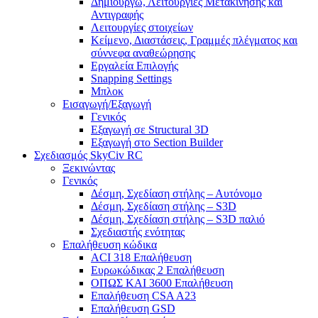
Δημιουργώ, Λειτουργίες Μετακίνησης και
Αντιγραφής
Λειτουργίες στοιχείων
Κείμενο, Διαστάσεις, Γραμμές πλέγματος και
σύννεφα αναθεώρησης
Εργαλεία Επιλογής
Snapping Settings
Μπλοκ
Εισαγωγή/Εξαγωγή
Γενικός
Εξαγωγή σε Structural 3D
Εξαγωγή στο Section Builder
Σχεδιασμός SkyCiv RC
Ξεκινώντας
Γενικός
Δέσμη, Σχεδίαση στήλης – Αυτόνομο
Δέσμη, Σχεδίαση στήλης – S3D
Δέσμη, Σχεδίαση στήλης – S3D παλιό
Σχεδιαστής ενότητας
Επαλήθευση κώδικα
ACI 318 Επαλήθευση
Ευρωκώδικας 2 Επαλήθευση
ΟΠΩΣ ΚΑΙ 3600 Επαλήθευση
Επαλήθευση CSA A23
Επαλήθευση GSD