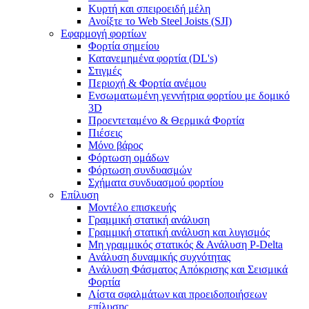
Κυρτή και σπειροειδή μέλη
Ανοίξτε το Web Steel Joists (SJI)
Εφαρμογή φορτίων
Φορτία σημείου
Κατανεμημένα φορτία (DL's)
Στιγμές
Περιοχή & Φορτία ανέμου
Ενσωματωμένη γεννήτρια φορτίου με δομικό
3D
Προεντεταμένο & Θερμικά Φορτία
Πιέσεις
Μόνο βάρος
Φόρτωση ομάδων
Φόρτωση συνδυασμών
Σχήματα συνδυασμού φορτίου
Επίλυση
Μοντέλο επισκευής
Γραμμική στατική ανάλυση
Γραμμική στατική ανάλυση και λυγισμός
Μη γραμμικός στατικός & Ανάλυση P-Delta
Ανάλυση δυναμικής συχνότητας
Ανάλυση Φάσματος Απόκρισης και Σεισμικά
Φορτία
Λίστα σφαλμάτων και προειδοποιήσεων
επίλυσης