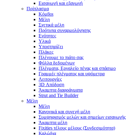
Εισαγωγή και εξαγωγή
Πρίπλασμα
Κόμβοι
Μέλη
Σχετικά μέλη
Πρότυπα συναρμολόγησης
Ενότητες
Υλικά
Υποστηρίζει
Πλάκες
Πλένουμε το πιάτο σας
Φύλλα δεδομένων
Πλέγματα, Εργαλείο πένας και σπάσιμο
Γραμμές πλέγματος και υψόμετρα
Λειτουργίες
3D Απόδοση
Άκαμπτα διαφράγματα
Strut and Tie Builder
Μέλη
Μέλη
Κανονικά και συνεχή μέλη
Συμψηφισμός μελών και σημείων εισαγωγής
Άκαμπτα μέλη
Fixities τέλους μέλους (Συνδεσιμότητα)
Καλώδια