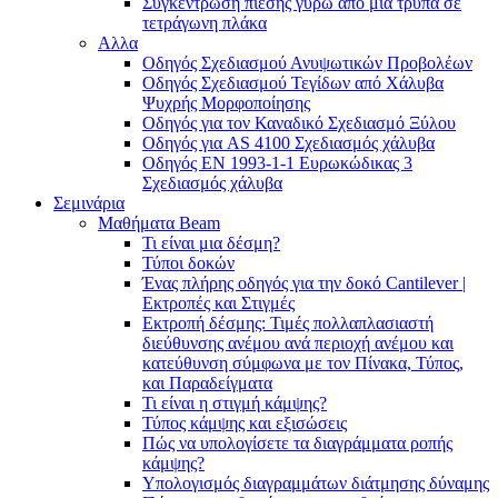
Συγκέντρωση πίεσης γύρω από μια τρύπα σε
τετράγωνη πλάκα
Αλλα
Οδηγός Σχεδιασμού Ανυψωτικών Προβολέων
Οδηγός Σχεδιασμού Τεγίδων από Χάλυβα
Ψυχρής Μορφοποίησης
Οδηγός για τον Καναδικό Σχεδιασμό Ξύλου
Οδηγός για AS 4100 Σχεδιασμός χάλυβα
Οδηγός ΕΝ 1993-1-1 Ευρωκώδικας 3
Σχεδιασμός χάλυβα
Σεμινάρια
Μαθήματα Beam
Τι είναι μια δέσμη?
Τύποι δοκών
Ένας πλήρης οδηγός για την δοκό Cantilever |
Εκτροπές και Στιγμές
Εκτροπή δέσμης: Τιμές πολλαπλασιαστή
διεύθυνσης ανέμου ανά περιοχή ανέμου και
κατεύθυνση σύμφωνα με τον Πίνακα, Τύπος,
και Παραδείγματα
Τι είναι η στιγμή κάμψης?
Τύπος κάμψης και εξισώσεις
Πώς να υπολογίσετε τα διαγράμματα ροπής
κάμψης?
Υπολογισμός διαγραμμάτων διάτμησης δύναμης