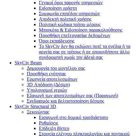
Γενικοί όροι παροχής υπηρεσιών
Ειδοποίηση χρήστη
Συμφωνία επιπέδου υπηρεσιών
Αποδεκτή πολιτική χρήσης
Πολιτική κώδικα τρίτου μέρους
Μπισκότα & Ειδοποίηση παρακολούθησης
Προσθήκη επεξεργασίας δεδομένων
Όροι εκπαίδευσης
Το SkyCiv δεν θα εκδώσει ποτέ τα σχέδια ή τα
αρχεία σας σε τρίτους ή σε οποιονδήποτε άλλο
συνδρομητή χωρίς την άδειά σας
SkyCiv Beam
Δημιουργία του μοντέλου σας
Προσθήκη ενότητας
Ερμηνεία αποτελεσμάτων
3D Απόδοση (Δέσμη)
Υπολογισμοί χεριών
Εξαγωγή των αποτελεσμάτων σας (Παραγωγή)
Σχεδιασμός και βελτιστοποίηση δέσμης
SkyCiv Structural 3D
Ξεκινώντας
Εισαγωγή στο δομικό τρισδιάστατο
Ρυθμίσεις
Επίδειξη βίντεο
Στοιχεία ελέγχου πληκτρολογίου και ποντικιού