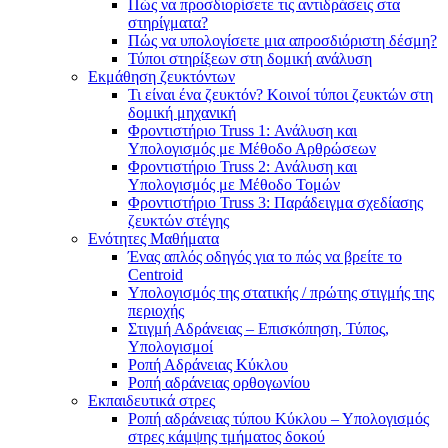
Πώς να προσδιορίσετε τις αντιδράσεις στα
στηρίγματα?
Πώς να υπολογίσετε μια απροσδιόριστη δέσμη?
Τύποι στηρίξεων στη δομική ανάλυση
Εκμάθηση ζευκτόντων
Τι είναι ένα ζευκτόν? Κοινοί τύποι ζευκτών στη
δομική μηχανική
Φροντιστήριο Truss 1: Ανάλυση και
Υπολογισμός με Μέθοδο Αρθρώσεων
Φροντιστήριο Truss 2: Ανάλυση και
Υπολογισμός με Μέθοδο Τομών
Φροντιστήριο Truss 3: Παράδειγμα σχεδίασης
ζευκτών στέγης
Ενότητες Μαθήματα
Ένας απλός οδηγός για το πώς να βρείτε το
Centroid
Υπολογισμός της στατικής / πρώτης στιγμής της
περιοχής
Στιγμή Αδράνειας – Επισκόπηση, Τύπος,
Υπολογισμοί
Ροπή Αδράνειας Κύκλου
Ροπή αδράνειας ορθογωνίου
Εκπαιδευτικά στρες
Ροπή αδράνειας τύπου Κύκλου – Υπολογισμός
στρες κάμψης τμήματος δοκού