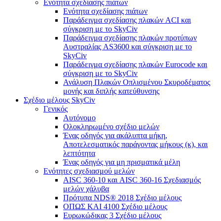
Ενότητα σχεδίασης πιάτων
Ενότητα σχεδίασης πιάτων
Παράδειγμα σχεδίασης πλακών ACI και
σύγκριση με το SkyCiv
Παράδειγμα σχεδίασης πλακών προτύπων
Αυστραλίας AS3600 και σύγκριση με το
SkyCiv
Παράδειγμα σχεδίασης πλακών Eurocode και
σύγκριση με το SkyCiv
Ανάλυση Πλακών Οπλισμένου Σκυροδέματος
μονής και διπλής κατεύθυνσης
Σχέδιο μέλους SkyCiv
Γενικός
Αυτόνομο
Ολοκληρωμένο σχέδιο μελών
Ένας οδηγός για ακάλυπτα μήκη,
Αποτελεσματικός παράγοντας μήκους (κ), και
λεπτότητα
Ένας οδηγός για μη πρισματικά μέλη
Ενότητες σχεδιασμού μελών
AISC 360-10 και AISC 360-16 Σχεδιασμός
μελών χάλυβα
Πρότυπα NDS® 2018 Σχέδιο μέλους
ΟΠΩΣ ΚΑΙ 4100 Σχέδιο μέλους
Ευρωκώδικας 3 Σχέδιο μέλους