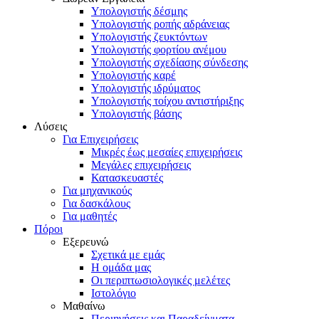
Υπολογιστής δέσμης
Υπολογιστής ροπής αδράνειας
Υπολογιστής ζευκτόντων
Υπολογιστής φορτίου ανέμου
Υπολογιστής σχεδίασης σύνδεσης
Υπολογιστής καρέ
Υπολογιστής ιδρύματος
Υπολογιστής τοίχου αντιστήριξης
Υπολογιστής βάσης
Λύσεις
Για Επιχειρήσεις
Μικρές έως μεσαίες επιχειρήσεις
Μεγάλες επιχειρήσεις
Κατασκευαστές
Για μηχανικούς
Για δασκάλους
Για μαθητές
Πόροι
Εξερευνώ
Σχετικά με εμάς
Η ομάδα μας
Οι περιπτωσιολογικές μελέτες
Ιστολόγιο
Μαθαίνω
Περιηγήσεις και Παραδείγματα