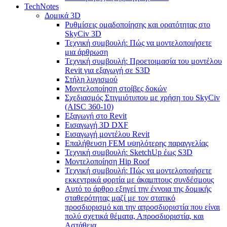
TechNotes
Δομικά 3D
Ρυθμίσεις ομαδοποίησης και ορατότητας στο
SkyCiv 3D
Τεχνική συμβουλή: Πώς να μοντελοποιήσετε
μια άρθρωση
Τεχνική συμβουλή: Προετοιμασία του μοντέλου
Revit για εξαγωγή σε S3D
Στήλη λυγισμού
Μοντελοποίηση στοίβες δοκών
Σχεδιασμός Στιγμιότυπου με χρήση του SkyCiv
(AISC 360-10)
Εξαγωγή στο Revit
Εισαγωγή 3D DXF
Εισαγωγή μοντέλου Revit
Επαλήθευση FEM υψηλότερης παραγγελίας
Τεχνική συμβουλή: SketchUp έως S3D
Μοντελοποίηση Hip Roof
Τεχνική συμβουλή: Πώς να μοντελοποιήσετε
εκκεντρικά φορτία με άκαμπτους συνδέσμους
Αυτό το άρθρο εξηγεί την έννοια της δομικής
σταθερότητας μαζί με τον στατικό
προσδιορισμό και την απροσδιοριστία που είναι
πολύ σχετικά θέματα, Απροσδιοριστία, και
Αστάθεια