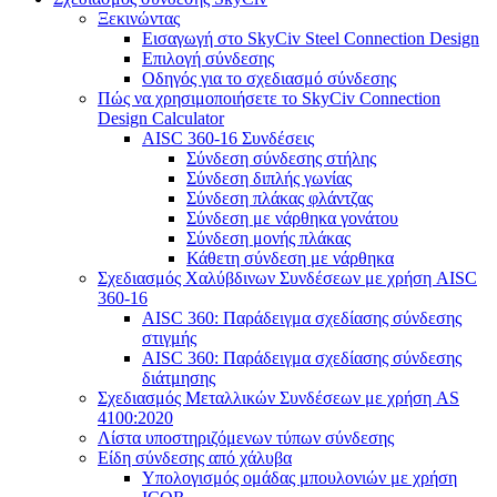
Ξεκινώντας
Εισαγωγή στο SkyCiv Steel Connection Design
Επιλογή σύνδεσης
Οδηγός για το σχεδιασμό σύνδεσης
Πώς να χρησιμοποιήσετε το SkyCiv Connection
Design Calculator
AISC 360-16 Συνδέσεις
Σύνδεση σύνδεσης στήλης
Σύνδεση διπλής γωνίας
Σύνδεση πλάκας φλάντζας
Σύνδεση με νάρθηκα γονάτου
Σύνδεση μονής πλάκας
Κάθετη σύνδεση με νάρθηκα
Σχεδιασμός Χαλύβδινων Συνδέσεων με χρήση AISC
360-16
AISC 360: Παράδειγμα σχεδίασης σύνδεσης
στιγμής
AISC 360: Παράδειγμα σχεδίασης σύνδεσης
διάτμησης
Σχεδιασμός Μεταλλικών Συνδέσεων με χρήση AS
4100:2020
Λίστα υποστηριζόμενων τύπων σύνδεσης
Είδη σύνδεσης από χάλυβα
Υπολογισμός ομάδας μπουλονιών με χρήση