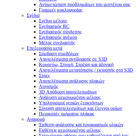
Αντιμετώπιση προβλημάτων του μοντέλου σας
Γραμμές κυκλοφορίας
Σχέδιο
Σχέδιο μέλους
Σχεδιασμός RC
Σχεδιασμός σύνδεσης
Σχεδιασμός ανέμου
Μέλος σχεδιαστής
Επεξεργασία μετά
Σύμβαση συμβόλων
Αποτελέσματα αντίδρασης σε S3D
Κουρεύω, Στιγμή, Στρέψη και αξονική
Αποτελέσματα μετατόπισης / εκτροπής στο S3D
Στρες
Αποτελέσματα ανάλυσης πλακών
Λυγισμός
3D Απόδοση αποτελεσμάτων
Ανάλυση μεμονωμένου μέλους
Υπολογισμοί χεριών ζευκτόντων
Σύνοψη αποτελεσμάτων και έλεγχοι ορίων
Περικοπές τμήματος πλάκας
Αναφορά
Έκθεση ανάλυσης και λογαριασμός υλικών
Εκθέσεις μεμονωμένου μέλους
Στιγμιότυπα οθόνης που καθορίζονται από τον