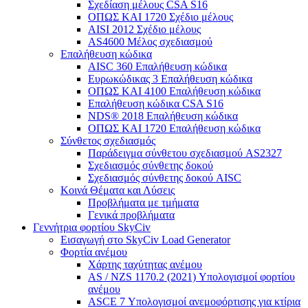
Σχεδίαση μέλους CSA S16
ΟΠΩΣ ΚΑΙ 1720 Σχέδιο μέλους
AISI 2012 Σχέδιο μέλους
AS4600 Μέλος σχεδιασμού
Επαλήθευση κώδικα
AISC 360 Επαλήθευση κώδικα
Ευρωκώδικας 3 Επαλήθευση κώδικα
ΟΠΩΣ ΚΑΙ 4100 Επαλήθευση κώδικα
Επαλήθευση κώδικα CSA S16
NDS® 2018 Επαλήθευση κώδικα
ΟΠΩΣ ΚΑΙ 1720 Επαλήθευση κώδικα
Σύνθετος σχεδιασμός
Παράδειγμα σύνθετου σχεδιασμού AS2327
Σχεδιασμός σύνθετης δοκού
Σχεδιασμός σύνθετης δοκού AISC
Κοινά Θέματα και Λύσεις
Προβλήματα με τμήματα
Γενικά προβλήματα
Γεννήτρια φορτίου SkyCiv
Εισαγωγή στο SkyCiv Load Generator
Φορτία ανέμου
Χάρτης ταχύτητας ανέμου
AS / NZS 1170.2 (2021) Υπολογισμοί φορτίου
ανέμου
ASCE 7 Υπολογισμοί ανεμοφόρτισης για κτίρια