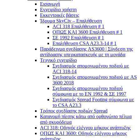
Εισαγωγή
Εγχειρίδιο χρήστη
Εκκεντρικές βάσεις
Ίδρυμα SkyCiv – Επαλήθευση
ACI 318 Επαλήθευση # 1
ΟΠΩΣ ΚΑΙ 3600 Επαλήθευση # 1
ΣΕ 1992 Επαλήθευση # 1
Επαλήθευση CSA A23.3-14 # 1
Παράδειγμα σχεδίασης AS3600 | Σύνδεση της
αντίδρασης υπερκατασκευής με τη μονάδα
Τεχνικό εγχειρίδιο
Σχεδιασμός απομονωμένου ποδιού με
ACI 318-14
Σχεδιασμός απομονωμένου ποδιού με AS
3600 2018
Σχεδιασμός απομονωμένου ποδιού
σύμφωνα με το ΕΝ 1992 & ΣΕ 1997
Σχεδιασμός Spread Footing σύμφωνα με
το CSA A23.3
Τρόπος σχεδίασης ποδιών Spread
Κατανομή πίεσης κάτω από ορθογώνιο πέλμα
από σκυρόδεμα
ACI 318: Οδηγός ελέγχου μήκους ανάπτυξης
ΟΠΩΣ ΚΑΙ 3600: Οδηγός ελέγχου μήκους
ανάπτυξης