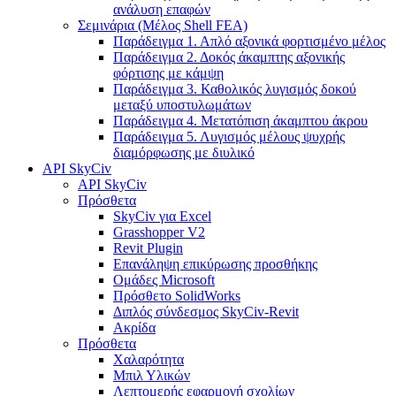
ανάλυση επαφών
Σεμινάρια (Μέλος Shell FEA)
Παράδειγμα 1. Απλό αξονικά φορτισμένο μέλος
Παράδειγμα 2. Δοκός άκαμπτης αξονικής
φόρτισης με κάμψη
Παράδειγμα 3. Καθολικός λυγισμός δοκού
μεταξύ υποστυλωμάτων
Παράδειγμα 4. Μετατόπιση άκαμπτου άκρου
Παράδειγμα 5. Λυγισμός μέλους ψυχρής
διαμόρφωσης με διυλικό
API SkyCiv
API SkyCiv
Πρόσθετα
SkyCiv για Excel
Grasshopper V2
Revit Plugin
Επανάληψη επικύρωσης προσθήκης
Ομάδες Microsoft
Πρόσθετο SolidWorks
Διπλός σύνδεσμος SkyCiv-Revit
Ακρίδα
Πρόσθετα
Χαλαρότητα
Μπιλ Υλικών
Λεπτομερής εφαρμογή σχολίων