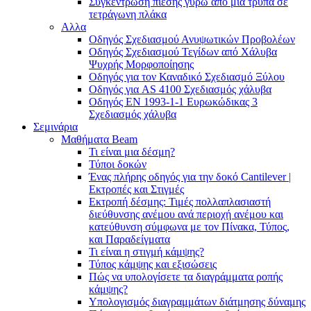
Συγκέντρωση πίεσης γύρω από μια τρύπα σε
τετράγωνη πλάκα
Αλλα
Οδηγός Σχεδιασμού Ανυψωτικών Προβολέων
Οδηγός Σχεδιασμού Τεγίδων από Χάλυβα
Ψυχρής Μορφοποίησης
Οδηγός για τον Καναδικό Σχεδιασμό Ξύλου
Οδηγός για AS 4100 Σχεδιασμός χάλυβα
Οδηγός ΕΝ 1993-1-1 Ευρωκώδικας 3
Σχεδιασμός χάλυβα
Σεμινάρια
Μαθήματα Beam
Τι είναι μια δέσμη?
Τύποι δοκών
Ένας πλήρης οδηγός για την δοκό Cantilever |
Εκτροπές και Στιγμές
Εκτροπή δέσμης: Τιμές πολλαπλασιαστή
διεύθυνσης ανέμου ανά περιοχή ανέμου και
κατεύθυνση σύμφωνα με τον Πίνακα, Τύπος,
και Παραδείγματα
Τι είναι η στιγμή κάμψης?
Τύπος κάμψης και εξισώσεις
Πώς να υπολογίσετε τα διαγράμματα ροπής
κάμψης?
Υπολογισμός διαγραμμάτων διάτμησης δύναμης