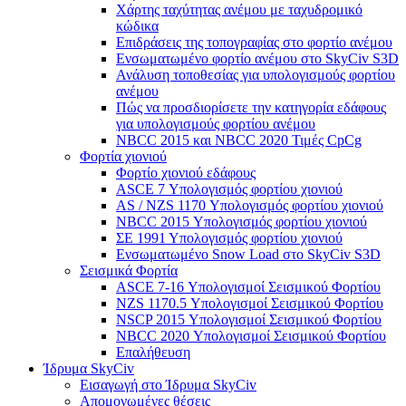
Χάρτης ταχύτητας ανέμου με ταχυδρομικό
κώδικα
Επιδράσεις της τοπογραφίας στο φορτίο ανέμου
Ενσωματωμένο φορτίο ανέμου στο SkyCiv S3D
Ανάλυση τοποθεσίας για υπολογισμούς φορτίου
ανέμου
Πώς να προσδιορίσετε την κατηγορία εδάφους
για υπολογισμούς φορτίου ανέμου
NBCC 2015 και NBCC 2020 Τιμές CpCg
Φορτία χιονιού
Φορτίο χιονιού εδάφους
ASCE 7 Υπολογισμός φορτίου χιονιού
AS / NZS 1170 Υπολογισμός φορτίου χιονιού
NBCC 2015 Υπολογισμός φορτίου χιονιού
ΣΕ 1991 Υπολογισμός φορτίου χιονιού
Ενσωματωμένο Snow Load στο SkyCiv S3D
Σεισμικά Φορτία
ASCE 7-16 Υπολογισμοί Σεισμικού Φορτίου
NZS 1170.5 Υπολογισμοί Σεισμικού Φορτίου
NSCP 2015 Υπολογισμοί Σεισμικού Φορτίου
NBCC 2020 Υπολογισμοί Σεισμικού Φορτίου
Επαλήθευση
Ίδρυμα SkyCiv
Εισαγωγή στο Ίδρυμα SkyCiv
Απομονωμένες θέσεις