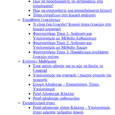
Πώς να προσδιορίσετε τις αντιδράσεις στα
στηρίγματα?
Πώς να υπολογίσετε μια απροσδιόριστη δέσμη?
Τύποι στηρίξεων στη δομική ανάλυση
Εκμάθηση ζευκτόντων
Τι είναι ένα ζευκτόν? Κοινοί τύποι ζευκτών στη
δομική μηχανική
Φροντιστήριο Truss 1: Ανάλυση και
Υπολογισμός με Μέθοδο Αρθρώσεων
Φροντιστήριο Truss 2: Ανάλυση και
Υπολογισμός με Μέθοδο Τομών
Φροντιστήριο Truss 3: Παράδειγμα σχεδίασης
ζευκτών στέγης
Ενότητες Μαθήματα
Ένας απλός οδηγός για το πώς να βρείτε το
Centroid
Υπολογισμός της στατικής / πρώτης στιγμής της
περιοχής
Στιγμή Αδράνειας – Επισκόπηση, Τύπος,
Υπολογισμοί
Ροπή Αδράνειας Κύκλου
Ροπή αδράνειας ορθογωνίου
Εκπαιδευτικά στρες
Ροπή αδράνειας τύπου Κύκλου – Υπολογισμός
στρες κάμψης τμήματος δοκού