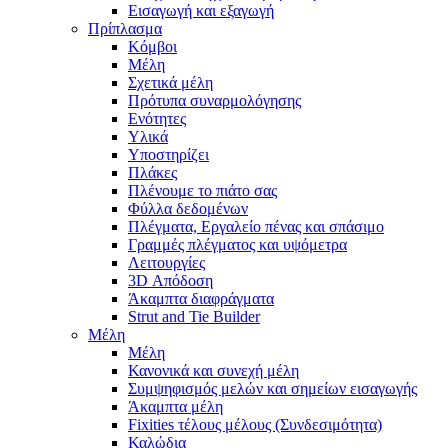
Εισαγωγή και εξαγωγή
Πρίπλασμα
Κόμβοι
Μέλη
Σχετικά μέλη
Πρότυπα συναρμολόγησης
Ενότητες
Υλικά
Υποστηρίζει
Πλάκες
Πλένουμε το πιάτο σας
Φύλλα δεδομένων
Πλέγματα, Εργαλείο πένας και σπάσιμο
Γραμμές πλέγματος και υψόμετρα
Λειτουργίες
3D Απόδοση
Άκαμπτα διαφράγματα
Strut and Tie Builder
Μέλη
Μέλη
Κανονικά και συνεχή μέλη
Συμψηφισμός μελών και σημείων εισαγωγής
Άκαμπτα μέλη
Fixities τέλους μέλους (Συνδεσιμότητα)
Καλώδια