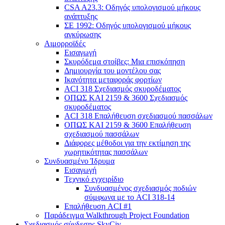
CSA A23.3: Οδηγός υπολογισμού μήκους
ανάπτυξης
ΣΕ 1992: Οδηγός υπολογισμού μήκους
αγκύρωσης
Αιμορροϊδές
Εισαγωγή
Σκυρόδεμα στοίβες: Μια επισκόπηση
Δημιουργία του μοντέλου σας
Ικανότητα μεταφοράς φορτίων
ACI 318 Σχεδιασμός σκυροδέματος
ΟΠΩΣ ΚΑΙ 2159 & 3600 Σχεδιασμός
σκυροδέματος
ACI 318 Επαλήθευση σχεδιασμού πασσάλων
ΟΠΩΣ ΚΑΙ 2159 & 3600 Επαλήθευση
σχεδιασμού πασσάλων
Διάφορες μέθοδοι για την εκτίμηση της
χωρητικότητας πασσάλων
Συνδυασμένο Ίδρυμα
Εισαγωγή
Τεχνικό εγχειρίδιο
Συνδυασμένος σχεδιασμός ποδιών
σύμφωνα με το ACI 318-14
Επαλήθευση ACI #1
Παράδειγμα Walkthrough Project Foundation
Σχεδιασμός σύνδεσης SkyCiv