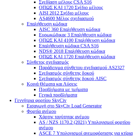
Σχεδίαση μέλους CSA S16
ΟΠΩΣ ΚΑΙ 1720 Σχέδιο μέλους
AISI 2012 Σχέδιο μέλους
AS4600 Μέλος σχεδιασμού
Επαλήθευση κώδικα
AISC 360 Επαλήθευση κώδικα
Ευρωκώδικας 3 Επαλήθευση κώδικα
ΟΠΩΣ ΚΑΙ 4100 Επαλήθευση κώδικα
Επαλήθευση κώδικα CSA S16
NDS® 2018 Επαλήθευση κώδικα
ΟΠΩΣ ΚΑΙ 1720 Επαλήθευση κώδικα
Σύνθετος σχεδιασμός
Παράδειγμα σύνθετου σχεδιασμού AS2327
Σχεδιασμός σύνθετης δοκού
Σχεδιασμός σύνθετης δοκού AISC
Κοινά Θέματα και Λύσεις
Προβλήματα με τμήματα
Γενικά προβλήματα
Γεννήτρια φορτίου SkyCiv
Εισαγωγή στο SkyCiv Load Generator
Φορτία ανέμου
Χάρτης ταχύτητας ανέμου
AS / NZS 1170.2 (2021) Υπολογισμοί φορτίου
ανέμου
ASCE 7 Υπολογισμοί ανεμοφόρτισης για κτίρια