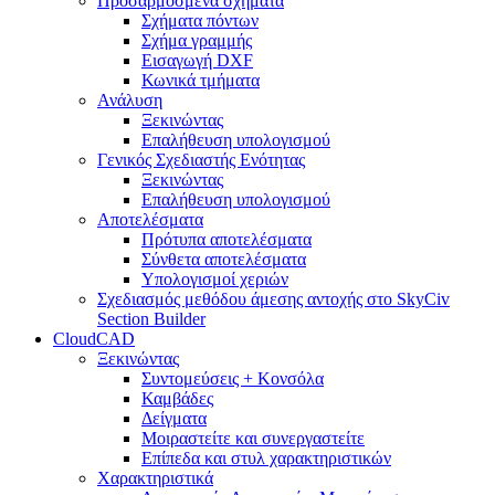
Προσαρμοσμένα σχήματα
Σχήματα πόντων
Σχήμα γραμμής
Εισαγωγή DXF
Κωνικά τμήματα
Ανάλυση
Ξεκινώντας
Επαλήθευση υπολογισμού
Γενικός Σχεδιαστής Ενότητας
Ξεκινώντας
Επαλήθευση υπολογισμού
Αποτελέσματα
Πρότυπα αποτελέσματα
Σύνθετα αποτελέσματα
Υπολογισμοί χεριών
Σχεδιασμός μεθόδου άμεσης αντοχής στο SkyCiv
Section Builder
CloudCAD
Ξεκινώντας
Συντομεύσεις + Κονσόλα
Καμβάδες
Δείγματα
Μοιραστείτε και συνεργαστείτε
Επίπεδα και στυλ χαρακτηριστικών
Χαρακτηριστικά