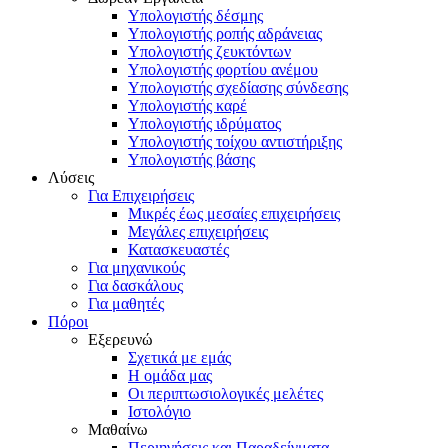
Υπολογιστής δέσμης
Υπολογιστής ροπής αδράνειας
Υπολογιστής ζευκτόντων
Υπολογιστής φορτίου ανέμου
Υπολογιστής σχεδίασης σύνδεσης
Υπολογιστής καρέ
Υπολογιστής ιδρύματος
Υπολογιστής τοίχου αντιστήριξης
Υπολογιστής βάσης
Λύσεις
Για Επιχειρήσεις
Μικρές έως μεσαίες επιχειρήσεις
Μεγάλες επιχειρήσεις
Κατασκευαστές
Για μηχανικούς
Για δασκάλους
Για μαθητές
Πόροι
Εξερευνώ
Σχετικά με εμάς
Η ομάδα μας
Οι περιπτωσιολογικές μελέτες
Ιστολόγιο
Μαθαίνω
Περιηγήσεις και Παραδείγματα