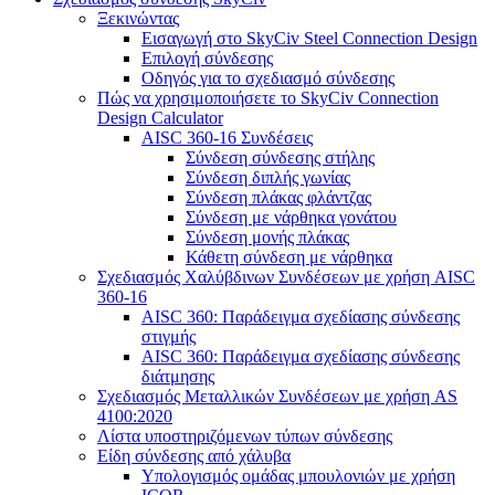
Ξεκινώντας
Εισαγωγή στο SkyCiv Steel Connection Design
Επιλογή σύνδεσης
Οδηγός για το σχεδιασμό σύνδεσης
Πώς να χρησιμοποιήσετε το SkyCiv Connection
Design Calculator
AISC 360-16 Συνδέσεις
Σύνδεση σύνδεσης στήλης
Σύνδεση διπλής γωνίας
Σύνδεση πλάκας φλάντζας
Σύνδεση με νάρθηκα γονάτου
Σύνδεση μονής πλάκας
Κάθετη σύνδεση με νάρθηκα
Σχεδιασμός Χαλύβδινων Συνδέσεων με χρήση AISC
360-16
AISC 360: Παράδειγμα σχεδίασης σύνδεσης
στιγμής
AISC 360: Παράδειγμα σχεδίασης σύνδεσης
διάτμησης
Σχεδιασμός Μεταλλικών Συνδέσεων με χρήση AS
4100:2020
Λίστα υποστηριζόμενων τύπων σύνδεσης
Είδη σύνδεσης από χάλυβα
Υπολογισμός ομάδας μπουλονιών με χρήση