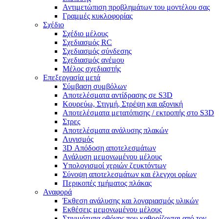
Αντιμετώπιση προβλημάτων του μοντέλου σας
Γραμμές κυκλοφορίας
Σχέδιο
Σχέδιο μέλους
Σχεδιασμός RC
Σχεδιασμός σύνδεσης
Σχεδιασμός ανέμου
Μέλος σχεδιαστής
Επεξεργασία μετά
Σύμβαση συμβόλων
Αποτελέσματα αντίδρασης σε S3D
Κουρεύω, Στιγμή, Στρέψη και αξονική
Αποτελέσματα μετατόπισης / εκτροπής στο S3D
Στρες
Αποτελέσματα ανάλυσης πλακών
Λυγισμός
3D Απόδοση αποτελεσμάτων
Ανάλυση μεμονωμένου μέλους
Υπολογισμοί χεριών ζευκτόντων
Σύνοψη αποτελεσμάτων και έλεγχοι ορίων
Περικοπές τμήματος πλάκας
Αναφορά
Έκθεση ανάλυσης και λογαριασμός υλικών
Εκθέσεις μεμονωμένου μέλους
Στιγμιότυπα οθόνης που καθορίζονται από τον