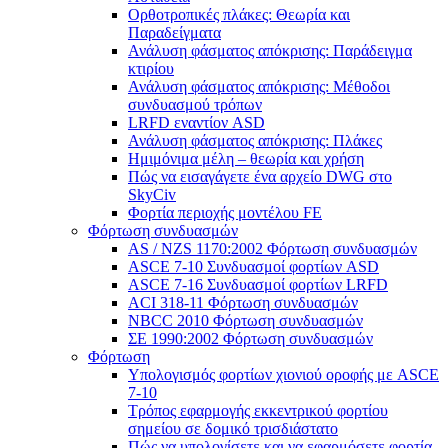
Ορθοτροπικές πλάκες: Θεωρία και
Παραδείγματα
Ανάλυση φάσματος απόκρισης: Παράδειγμα
κτιρίου
Ανάλυση φάσματος απόκρισης: Μέθοδοι
συνδυασμού τρόπων
LRFD εναντίον ASD
Ανάλυση φάσματος απόκρισης: Πλάκες
Ημιμόνιμα μέλη – θεωρία και χρήση
Πώς να εισαγάγετε ένα αρχείο DWG στο
SkyCiv
Φορτία περιοχής μοντέλου FE
Φόρτωση συνδυασμών
AS / NZS 1170:2002 Φόρτωση συνδυασμών
ASCE 7-10 Συνδυασμοί φορτίων ASD
ASCE 7-16 Συνδυασμοί φορτίων LRFD
ACI 318-11 Φόρτωση συνδυασμών
NBCC 2010 Φόρτωση συνδυασμών
ΣΕ 1990:2002 Φόρτωση συνδυασμών
Φόρτωση
Υπολογισμός φορτίων χιονιού οροφής με ASCE
7-10
Τρόπος εφαρμογής εκκεντρικού φορτίου
σημείου σε δομικό τρισδιάστατο
Πώς να υπολογίσετε και να εφαρμόσετε φορτία