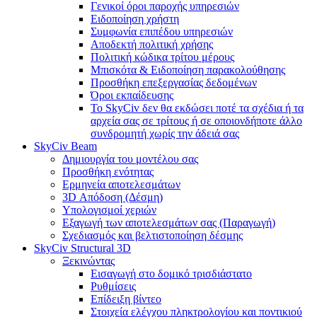
Γενικοί όροι παροχής υπηρεσιών
Ειδοποίηση χρήστη
Συμφωνία επιπέδου υπηρεσιών
Αποδεκτή πολιτική χρήσης
Πολιτική κώδικα τρίτου μέρους
Μπισκότα & Ειδοποίηση παρακολούθησης
Προσθήκη επεξεργασίας δεδομένων
Όροι εκπαίδευσης
Το SkyCiv δεν θα εκδώσει ποτέ τα σχέδια ή τα
αρχεία σας σε τρίτους ή σε οποιονδήποτε άλλο
συνδρομητή χωρίς την άδειά σας
SkyCiv Beam
Δημιουργία του μοντέλου σας
Προσθήκη ενότητας
Ερμηνεία αποτελεσμάτων
3D Απόδοση (Δέσμη)
Υπολογισμοί χεριών
Εξαγωγή των αποτελεσμάτων σας (Παραγωγή)
Σχεδιασμός και βελτιστοποίηση δέσμης
SkyCiv Structural 3D
Ξεκινώντας
Εισαγωγή στο δομικό τρισδιάστατο
Ρυθμίσεις
Επίδειξη βίντεο
Στοιχεία ελέγχου πληκτρολογίου και ποντικιού