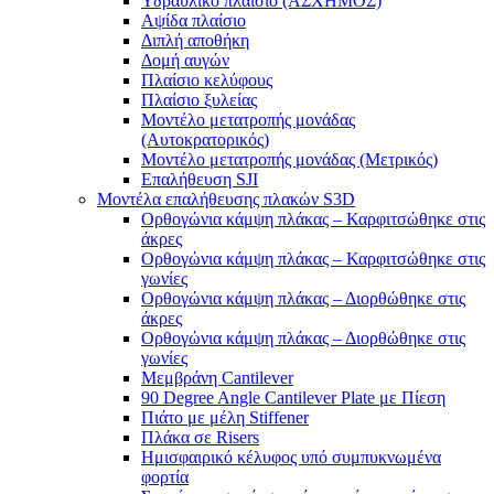
Υδραυλικό πλαίσιο (ΑΣΧΗΜΟΣ)
Αψίδα πλαίσιο
Διπλή αποθήκη
Δομή αυγών
Πλαίσιο κελύφους
Πλαίσιο ξυλείας
Μοντέλο μετατροπής μονάδας
(Αυτοκρατορικός)
Μοντέλο μετατροπής μονάδας (Μετρικός)
Επαλήθευση SJI
Μοντέλα επαλήθευσης πλακών S3D
Ορθογώνια κάμψη πλάκας – Καρφιτσώθηκε στις
άκρες
Ορθογώνια κάμψη πλάκας – Καρφιτσώθηκε στις
γωνίες
Ορθογώνια κάμψη πλάκας – Διορθώθηκε στις
άκρες
Ορθογώνια κάμψη πλάκας – Διορθώθηκε στις
γωνίες
Μεμβράνη Cantilever
90 Degree Angle Cantilever Plate με Πίεση
Πιάτο με μέλη Stiffener
Πλάκα σε Risers
Ημισφαιρικό κέλυφος υπό συμπυκνωμένα
φορτία