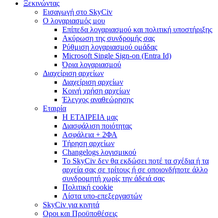
Ξεκινώντας
Εισαγωγή στο SkyCiv
Ο λογαριασμός μου
Επίπεδα λογαριασμού και πολιτική υποστήριξης
Ακύρωση της συνδρομής σας
Ρύθμιση λογαριασμού ομάδας
Microsoft Single Sign-on (Entra Id)
Όρια λογαριασμού
Διαχείριση αρχείων
Διαχείριση αρχείων
Κοινή χρήση αρχείων
Έλεγχος αναθεώρησης
Εταιρία
Η ΕΤΑΙΡΕΙΑ μας
Διασφάλιση ποιότητας
Ασφάλεια + 2ΦΑ
Τήρηση αρχείων
Changelogs λογισμικού
Το SkyCiv δεν θα εκδώσει ποτέ τα σχέδια ή τα
αρχεία σας σε τρίτους ή σε οποιονδήποτε άλλο
συνδρομητή χωρίς την άδειά σας
Πολιτική cookie
Λίστα υπο-επεξεργαστών
SkyCiv για κινητά
Οροι και Προϋποθέσεις