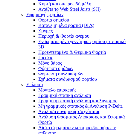
Κυρτή και σπειροειδή μέλη
Ανοίξτε το Web Steel Joists (SJI)
Εφαρμογή φορτίων
Φορτία σημείου
Κατανεμημένα φορτία (DL's)
Στιγμές
Περιοχή & Φορτία ανέμου
Ενσωματωμένη γεννήτρια φορτίου με δομικό
3D
Προεντεταμένο & Θερμικά Φορτία
Πιέσεις
Μόνο βάρος
Φόρτωση ομάδων
Φόρτωση συνδυασμών
Σχήματα συνδυασμού φορτίου
Επίλυση
Μοντέλο επισκευής
Γραμμική στατική ανάλυση
Γραμμική στατική ανάλυση και λυγισμός
Μη γραμμικός στατικός & Ανάλυση P-Delta
Ανάλυση δυναμικής συχνότητας
Ανάλυση Φάσματος Απόκρισης και Σεισμικά
Φορτία
Λίστα σφαλμάτων και προειδοποιήσεων
επίλυσης