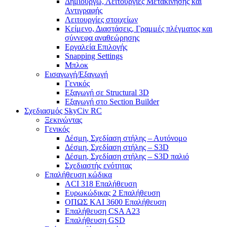
Δημιουργώ, Λειτουργίες Μετακίνησης και
Αντιγραφής
Λειτουργίες στοιχείων
Κείμενο, Διαστάσεις, Γραμμές πλέγματος και
σύννεφα αναθεώρησης
Εργαλεία Επιλογής
Snapping Settings
Μπλοκ
Εισαγωγή/Εξαγωγή
Γενικός
Εξαγωγή σε Structural 3D
Εξαγωγή στο Section Builder
Σχεδιασμός SkyCiv RC
Ξεκινώντας
Γενικός
Δέσμη, Σχεδίαση στήλης – Αυτόνομο
Δέσμη, Σχεδίαση στήλης – S3D
Δέσμη, Σχεδίαση στήλης – S3D παλιό
Σχεδιαστής ενότητας
Επαλήθευση κώδικα
ACI 318 Επαλήθευση
Ευρωκώδικας 2 Επαλήθευση
ΟΠΩΣ ΚΑΙ 3600 Επαλήθευση
Επαλήθευση CSA A23
Επαλήθευση GSD