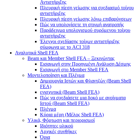
Αντιστήριξης
Πλευρική πίεση γείωσης για σχεδιασμό τοίχου
αντιστήριξης
Πλευρική πίεση γείωσης λόγω επιβαρύνσεων
Πώς να υπολογίσετε τη στιγμή ανατροπής
Παράδειγμα υπολογισμού συρόμενου τοίχου
αντιστήριξης
Έλεγχοι σχεδίασης τοίχων αντιστήριξης
σύμφωνα με το ACI 318
Αναλυτικά Shell FEA
Beam και Member Shell FEA – Ξεκινώντας
Εισαγωγή στην Προηγμένη Ανάλυση Δέσμης
Εισαγωγή στο Member Shell FEA
Μοντελοποίηση και Πλέγμα
Δημιουργία Ιστών και Φλαντζών (Beam Shell
FEA)
ενισχυτικά (Beam Shell FEA)
Πώς να σχεδιάσετε μια δοκό με ανοίγματα
Ιστού (Beam Shell FEA)
Πλέγμα
Κύρια μέρη (Μέλος Shell FEA)
Υλικά, Φόρτωση και περιορισμοί
Ιδιότητες υλικού
Αρχικές συνθήκες
Όρια