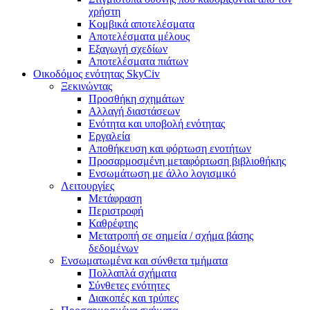
χρήστη
Κομβικά αποτελέσματα
Αποτελέσματα μέλους
Εξαγωγή σχεδίων
Αποτελέσματα πιάτων
Οικοδόμος ενότητας SkyCiv
Ξεκινώντας
Προσθήκη σχημάτων
Αλλαγή διαστάσεων
Ενότητα και υποβολή ενότητας
Εργαλεία
Αποθήκευση και φόρτωση ενοτήτων
Προσαρμοσμένη μεταφόρτωση βιβλιοθήκης
Ενσωμάτωση με άλλο λογισμικό
Λειτουργίες
Μετάφραση
Περιστροφή
Καθρέφτης
Μετατροπή σε σημεία / σχήμα βάσης
δεδομένων
Ενσωματωμένα και σύνθετα τμήματα
Πολλαπλά σχήματα
Σύνθετες ενότητες
Διακοπές και τρύπες