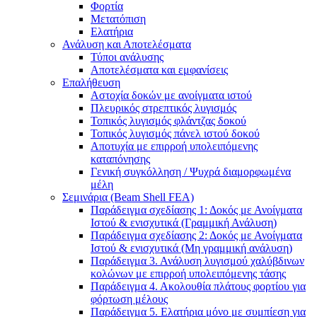
Φορτία
Μετατόπιση
Ελατήρια
Ανάλυση και Αποτελέσματα
Τύποι ανάλυσης
Αποτελέσματα και εμφανίσεις
Επαλήθευση
Αστοχία δοκών με ανοίγματα ιστού
Πλευρικός στρεπτικός λυγισμός
Τοπικός λυγισμός φλάντζας δοκού
Τοπικός λυγισμός πάνελ ιστού δοκού
Αποτυχία με επιρροή υπολειπόμενης
καταπόνησης
Γενική συγκόλληση / Ψυχρά διαμορφωμένα
μέλη
Σεμινάρια (Beam Shell FEA)
Παράδειγμα σχεδίασης 1: Δοκός με Ανοίγματα
Ιστού & ενισχυτικά (Γραμμική Ανάλυση)
Παράδειγμα σχεδίασης 2: Δοκός με Ανοίγματα
Ιστού & ενισχυτικά (Μη γραμμική ανάλυση)
Παράδειγμα 3. Ανάλυση λυγισμού χαλύβδινων
κολώνων με επιρροή υπολειπόμενης τάσης
Παράδειγμα 4. Ακολουθία πλάτους φορτίου για
φόρτωση μέλους
Παράδειγμα 5. Ελατήρια μόνο με συμπίεση για