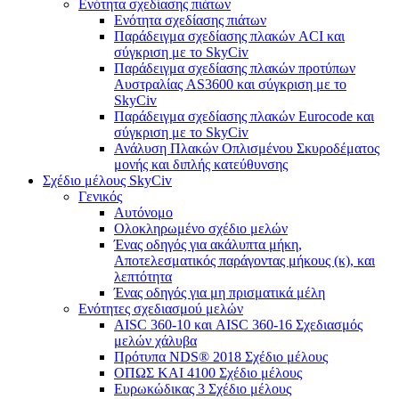
Ενότητα σχεδίασης πιάτων
Ενότητα σχεδίασης πιάτων
Παράδειγμα σχεδίασης πλακών ACI και
σύγκριση με το SkyCiv
Παράδειγμα σχεδίασης πλακών προτύπων
Αυστραλίας AS3600 και σύγκριση με το
SkyCiv
Παράδειγμα σχεδίασης πλακών Eurocode και
σύγκριση με το SkyCiv
Ανάλυση Πλακών Οπλισμένου Σκυροδέματος
μονής και διπλής κατεύθυνσης
Σχέδιο μέλους SkyCiv
Γενικός
Αυτόνομο
Ολοκληρωμένο σχέδιο μελών
Ένας οδηγός για ακάλυπτα μήκη,
Αποτελεσματικός παράγοντας μήκους (κ), και
λεπτότητα
Ένας οδηγός για μη πρισματικά μέλη
Ενότητες σχεδιασμού μελών
AISC 360-10 και AISC 360-16 Σχεδιασμός
μελών χάλυβα
Πρότυπα NDS® 2018 Σχέδιο μέλους
ΟΠΩΣ ΚΑΙ 4100 Σχέδιο μέλους
Ευρωκώδικας 3 Σχέδιο μέλους