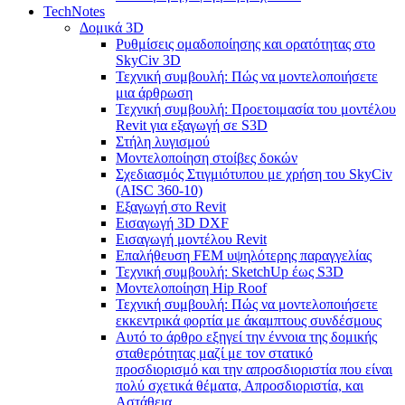
TechNotes
Δομικά 3D
Ρυθμίσεις ομαδοποίησης και ορατότητας στο
SkyCiv 3D
Τεχνική συμβουλή: Πώς να μοντελοποιήσετε
μια άρθρωση
Τεχνική συμβουλή: Προετοιμασία του μοντέλου
Revit για εξαγωγή σε S3D
Στήλη λυγισμού
Μοντελοποίηση στοίβες δοκών
Σχεδιασμός Στιγμιότυπου με χρήση του SkyCiv
(AISC 360-10)
Εξαγωγή στο Revit
Εισαγωγή 3D DXF
Εισαγωγή μοντέλου Revit
Επαλήθευση FEM υψηλότερης παραγγελίας
Τεχνική συμβουλή: SketchUp έως S3D
Μοντελοποίηση Hip Roof
Τεχνική συμβουλή: Πώς να μοντελοποιήσετε
εκκεντρικά φορτία με άκαμπτους συνδέσμους
Αυτό το άρθρο εξηγεί την έννοια της δομικής
σταθερότητας μαζί με τον στατικό
προσδιορισμό και την απροσδιοριστία που είναι
πολύ σχετικά θέματα, Απροσδιοριστία, και
Αστάθεια