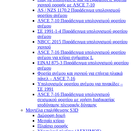
χιονιού οροφής με ASCE 7-10
AS / NZS 1170.2 Παράδειγμα υπολογισμού
φορτίου ανέμου
ASCE 7-10 Παράδειγμα υπολογισμού φορτίου
ανέμου
ΣΕ 1991-1-4 Παράδειγμα υπολογισμού φορτίου
ανέμου
NBCC 2015 Παράδειγμα υπολογισμού φορτίου
χιονιού
ASCE 7-16 Παράδειγμα υπολογισμού φορτίου
ανέμου για κτίριο σχήματος L
ΕΙΝΑΙ 875-3 Παράδειγμα υπολογισμού φορτίου
ανέμου
Φορτία ανέμου και χιονιού για επίγεια ηλιακά
πάνελ – ASCE 7-16
Υπολογισμός φορτίου ανέμου για πινακίδες –
ΣΕ 1991
ASCE 7-16 Παράδειγμα υπολογισμού
σεισμικού φορτίου με χρήση διαδικασίας
ισοδύναμης πλευρικής δύναμης
Μοντέλα επαλήθευσης S3D
Διώροφη δομή
Μεσαίο κτίριο
Πλαίσιο οροφής