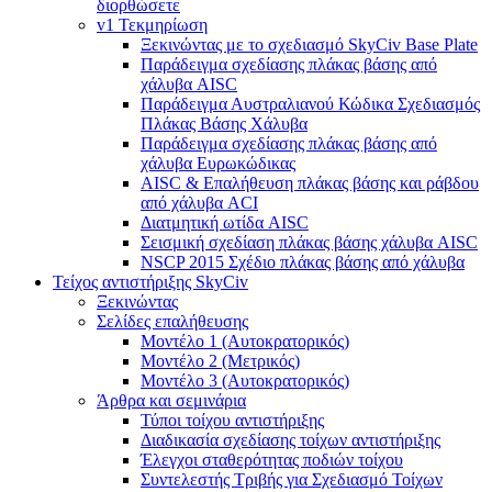
διορθώσετε
v1 Τεκμηρίωση
Ξεκινώντας με το σχεδιασμό SkyCiv Base Plate
Παράδειγμα σχεδίασης πλάκας βάσης από
χάλυβα AISC
Παράδειγμα Αυστραλιανού Κώδικα Σχεδιασμός
Πλάκας Βάσης Χάλυβα
Παράδειγμα σχεδίασης πλάκας βάσης από
χάλυβα Ευρωκώδικας
AISC & Επαλήθευση πλάκας βάσης και ράβδου
από χάλυβα ACI
Διατμητική ωτίδα AISC
Σεισμική σχεδίαση πλάκας βάσης χάλυβα AISC
NSCP 2015 Σχέδιο πλάκας βάσης από χάλυβα
Τείχος αντιστήριξης SkyCiv
Ξεκινώντας
Σελίδες επαλήθευσης
Μοντέλο 1 (Αυτοκρατορικός)
Μοντέλο 2 (Μετρικός)
Μοντέλο 3 (Αυτοκρατορικός)
Άρθρα και σεμινάρια
Τύποι τοίχου αντιστήριξης
Διαδικασία σχεδίασης τοίχων αντιστήριξης
Έλεγχοι σταθερότητας ποδιών τοίχου
Συντελεστής Τριβής για Σχεδιασμό Τοίχων