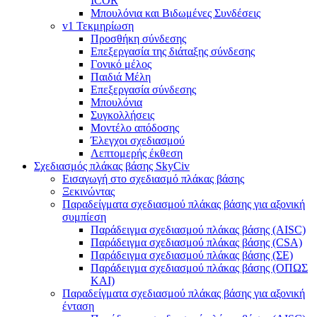
ICOR
Μπουλόνια και Βιδωμένες Συνδέσεις
v1 Τεκμηρίωση
Προσθήκη σύνδεσης
Επεξεργασία της διάταξης σύνδεσης
Γονικό μέλος
Παιδιά Μέλη
Επεξεργασία σύνδεσης
Μπουλόνια
Συγκολλήσεις
Μοντέλο απόδοσης
Έλεγχοι σχεδιασμού
Λεπτομερής έκθεση
Σχεδιασμός πλάκας βάσης SkyCiv
Εισαγωγή στο σχεδιασμό πλάκας βάσης
Ξεκινώντας
Παραδείγματα σχεδιασμού πλάκας βάσης για αξονική
συμπίεση
Παράδειγμα σχεδιασμού πλάκας βάσης (AISC)
Παράδειγμα σχεδιασμού πλάκας βάσης (CSA)
Παράδειγμα σχεδιασμού πλάκας βάσης (ΣΕ)
Παράδειγμα σχεδιασμού πλάκας βάσης (ΟΠΩΣ
ΚΑΙ)
Παραδείγματα σχεδιασμού πλάκας βάσης για αξονική
ένταση