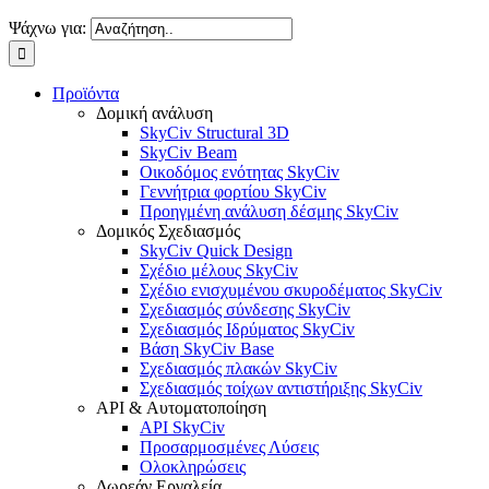
Ψάχνω για:
Προϊόντα
Δομική ανάλυση
SkyCiv Structural 3D
SkyCiv Beam
Οικοδόμος ενότητας SkyCiv
Γεννήτρια φορτίου SkyCiv
Προηγμένη ανάλυση δέσμης SkyCiv
Δομικός Σχεδιασμός
SkyCiv Quick Design
Σχέδιο μέλους SkyCiv
Σχέδιο ενισχυμένου σκυροδέματος SkyCiv
Σχεδιασμός σύνδεσης SkyCiv
Σχεδιασμός Ιδρύματος SkyCiv
Βάση SkyCiv Base
Σχεδιασμός πλακών SkyCiv
Σχεδιασμός τοίχων αντιστήριξης SkyCiv
API & Αυτοματοποίηση
API SkyCiv
Προσαρμοσμένες Λύσεις
Ολοκληρώσεις
Δωρεάν Εργαλεία