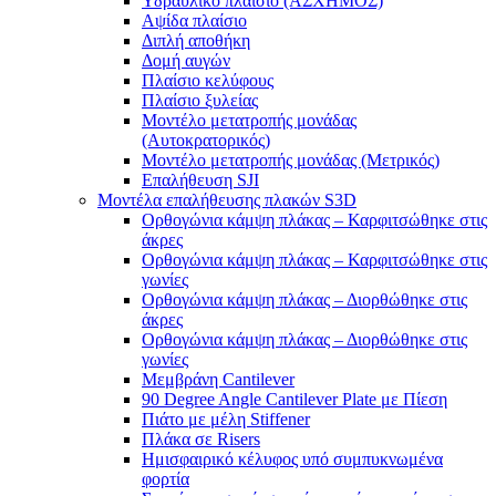
Υδραυλικό πλαίσιο (ΑΣΧΗΜΟΣ)
Αψίδα πλαίσιο
Διπλή αποθήκη
Δομή αυγών
Πλαίσιο κελύφους
Πλαίσιο ξυλείας
Μοντέλο μετατροπής μονάδας
(Αυτοκρατορικός)
Μοντέλο μετατροπής μονάδας (Μετρικός)
Επαλήθευση SJI
Μοντέλα επαλήθευσης πλακών S3D
Ορθογώνια κάμψη πλάκας – Καρφιτσώθηκε στις
άκρες
Ορθογώνια κάμψη πλάκας – Καρφιτσώθηκε στις
γωνίες
Ορθογώνια κάμψη πλάκας – Διορθώθηκε στις
άκρες
Ορθογώνια κάμψη πλάκας – Διορθώθηκε στις
γωνίες
Μεμβράνη Cantilever
90 Degree Angle Cantilever Plate με Πίεση
Πιάτο με μέλη Stiffener
Πλάκα σε Risers
Ημισφαιρικό κέλυφος υπό συμπυκνωμένα
φορτία