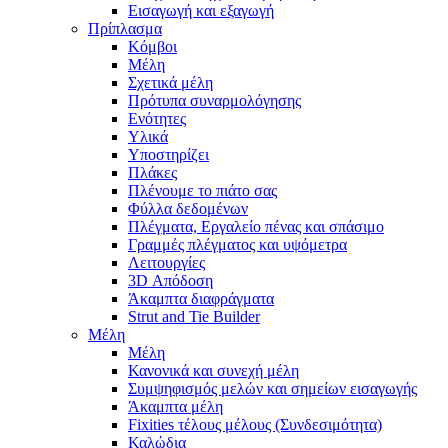
Εισαγωγή και εξαγωγή
Πρίπλασμα
Κόμβοι
Μέλη
Σχετικά μέλη
Πρότυπα συναρμολόγησης
Ενότητες
Υλικά
Υποστηρίζει
Πλάκες
Πλένουμε το πιάτο σας
Φύλλα δεδομένων
Πλέγματα, Εργαλείο πένας και σπάσιμο
Γραμμές πλέγματος και υψόμετρα
Λειτουργίες
3D Απόδοση
Άκαμπτα διαφράγματα
Strut and Tie Builder
Μέλη
Μέλη
Κανονικά και συνεχή μέλη
Συμψηφισμός μελών και σημείων εισαγωγής
Άκαμπτα μέλη
Fixities τέλους μέλους (Συνδεσιμότητα)
Καλώδια