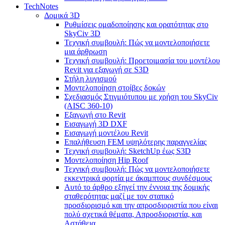
TechNotes
Δομικά 3D
Ρυθμίσεις ομαδοποίησης και ορατότητας στο
SkyCiv 3D
Τεχνική συμβουλή: Πώς να μοντελοποιήσετε
μια άρθρωση
Τεχνική συμβουλή: Προετοιμασία του μοντέλου
Revit για εξαγωγή σε S3D
Στήλη λυγισμού
Μοντελοποίηση στοίβες δοκών
Σχεδιασμός Στιγμιότυπου με χρήση του SkyCiv
(AISC 360-10)
Εξαγωγή στο Revit
Εισαγωγή 3D DXF
Εισαγωγή μοντέλου Revit
Επαλήθευση FEM υψηλότερης παραγγελίας
Τεχνική συμβουλή: SketchUp έως S3D
Μοντελοποίηση Hip Roof
Τεχνική συμβουλή: Πώς να μοντελοποιήσετε
εκκεντρικά φορτία με άκαμπτους συνδέσμους
Αυτό το άρθρο εξηγεί την έννοια της δομικής
σταθερότητας μαζί με τον στατικό
προσδιορισμό και την απροσδιοριστία που είναι
πολύ σχετικά θέματα, Απροσδιοριστία, και
Αστάθεια