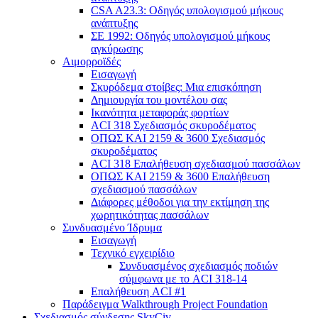
CSA A23.3: Οδηγός υπολογισμού μήκους
ανάπτυξης
ΣΕ 1992: Οδηγός υπολογισμού μήκους
αγκύρωσης
Αιμορροϊδές
Εισαγωγή
Σκυρόδεμα στοίβες: Μια επισκόπηση
Δημιουργία του μοντέλου σας
Ικανότητα μεταφοράς φορτίων
ACI 318 Σχεδιασμός σκυροδέματος
ΟΠΩΣ ΚΑΙ 2159 & 3600 Σχεδιασμός
σκυροδέματος
ACI 318 Επαλήθευση σχεδιασμού πασσάλων
ΟΠΩΣ ΚΑΙ 2159 & 3600 Επαλήθευση
σχεδιασμού πασσάλων
Διάφορες μέθοδοι για την εκτίμηση της
χωρητικότητας πασσάλων
Συνδυασμένο Ίδρυμα
Εισαγωγή
Τεχνικό εγχειρίδιο
Συνδυασμένος σχεδιασμός ποδιών
σύμφωνα με το ACI 318-14
Επαλήθευση ACI #1
Παράδειγμα Walkthrough Project Foundation
Σχεδιασμός σύνδεσης SkyCiv