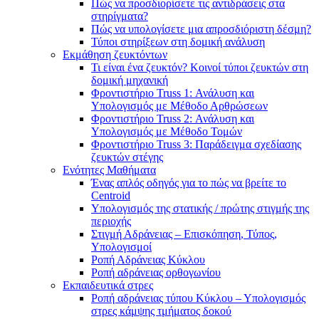
Πώς να προσδιορίσετε τις αντιδράσεις στα
στηρίγματα?
Πώς να υπολογίσετε μια απροσδιόριστη δέσμη?
Τύποι στηρίξεων στη δομική ανάλυση
Εκμάθηση ζευκτόντων
Τι είναι ένα ζευκτόν? Κοινοί τύποι ζευκτών στη
δομική μηχανική
Φροντιστήριο Truss 1: Ανάλυση και
Υπολογισμός με Μέθοδο Αρθρώσεων
Φροντιστήριο Truss 2: Ανάλυση και
Υπολογισμός με Μέθοδο Τομών
Φροντιστήριο Truss 3: Παράδειγμα σχεδίασης
ζευκτών στέγης
Ενότητες Μαθήματα
Ένας απλός οδηγός για το πώς να βρείτε το
Centroid
Υπολογισμός της στατικής / πρώτης στιγμής της
περιοχής
Στιγμή Αδράνειας – Επισκόπηση, Τύπος,
Υπολογισμοί
Ροπή Αδράνειας Κύκλου
Ροπή αδράνειας ορθογωνίου
Εκπαιδευτικά στρες
Ροπή αδράνειας τύπου Κύκλου – Υπολογισμός
στρες κάμψης τμήματος δοκού