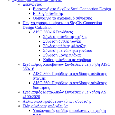
Ξεκινώντας
Εισαγωγή στο SkyCiv Steel Connection Design
Επιλογή σύνδεσης
Οδηγός για το σχεδιασμό σύνδεσης
Πώς να χρησιμοποιήσετε το SkyCiv Connection
Design Calculator
AISC 360-16 Συνδέσεις
Σύνδεση σύνδεσης στήλης
Σύνδεση διπλής γωνίας
Σύνδεση πλάκας φλάντζας
Σύνδεση με νάρθηκα γονάτου
Σύνδεση μονής πλάκας
Κάθετη σύνδεση με νάρθηκα
Σχεδιασμός Χαλύβδινων Συνδέσεων με χρήση AISC
360-16
AISC 360: Παράδειγμα σχεδίασης σύνδεσης
στιγμής
AISC 360: Παράδειγμα σχεδίασης σύνδεσης
διάτμησης
Σχεδιασμός Μεταλλικών Συνδέσεων με χρήση AS
4100:2020
Λίστα υποστηριζόμενων τύπων σύνδεσης
Είδη σύνδεσης από χάλυβα
Υπολογισμός ομάδας μπουλονιών με χρήση