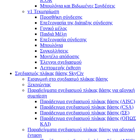
ICOR
Μπουλόνια και Βιδωμένες Συνδέσεις
v1 Τεκμηρίωση
Προσθήκη σύνδεσης
Επεξεργασία της διάταξης σύνδεσης
Γονικό μέλος
Παιδιά Μέλη
Επεξεργασία σύνδεσης
Μπουλόνια
Συγκολλήσεις
Μοντέλο απόδοσης
Έλεγχοι σχεδιασμού
Λεπτομερής έκθεση
Σχεδιασμός πλάκας βάσης SkyCiv
Εισαγωγή στο σχεδιασμό πλάκας βάσης
Ξεκινώντας
Παραδείγματα σχεδιασμού πλάκας βάσης για αξονική
συμπίεση
Παράδειγμα σχεδιασμού πλάκας βάσης (AISC)
Παράδειγμα σχεδιασμού πλάκας βάσης (CSA)
Παράδειγμα σχεδιασμού πλάκας βάσης (ΣΕ)
Παράδειγμα σχεδιασμού πλάκας βάσης (ΟΠΩΣ
ΚΑΙ)
Παραδείγματα σχεδιασμού πλάκας βάσης για αξονική
ένταση