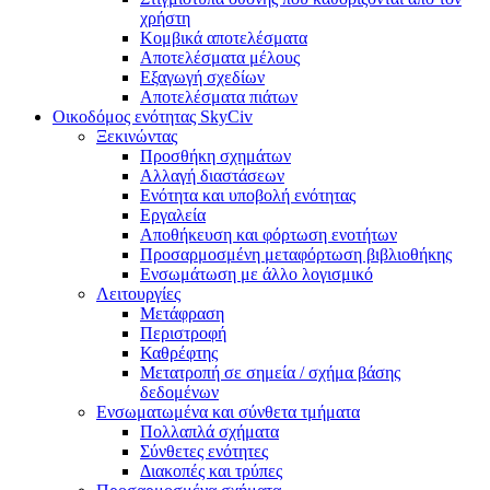
χρήστη
Κομβικά αποτελέσματα
Αποτελέσματα μέλους
Εξαγωγή σχεδίων
Αποτελέσματα πιάτων
Οικοδόμος ενότητας SkyCiv
Ξεκινώντας
Προσθήκη σχημάτων
Αλλαγή διαστάσεων
Ενότητα και υποβολή ενότητας
Εργαλεία
Αποθήκευση και φόρτωση ενοτήτων
Προσαρμοσμένη μεταφόρτωση βιβλιοθήκης
Ενσωμάτωση με άλλο λογισμικό
Λειτουργίες
Μετάφραση
Περιστροφή
Καθρέφτης
Μετατροπή σε σημεία / σχήμα βάσης
δεδομένων
Ενσωματωμένα και σύνθετα τμήματα
Πολλαπλά σχήματα
Σύνθετες ενότητες
Διακοπές και τρύπες