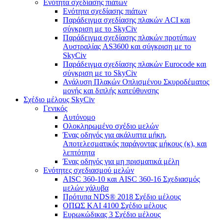
Ενότητα σχεδίασης πιάτων
Ενότητα σχεδίασης πιάτων
Παράδειγμα σχεδίασης πλακών ACI και
σύγκριση με το SkyCiv
Παράδειγμα σχεδίασης πλακών προτύπων
Αυστραλίας AS3600 και σύγκριση με το
SkyCiv
Παράδειγμα σχεδίασης πλακών Eurocode και
σύγκριση με το SkyCiv
Ανάλυση Πλακών Οπλισμένου Σκυροδέματος
μονής και διπλής κατεύθυνσης
Σχέδιο μέλους SkyCiv
Γενικός
Αυτόνομο
Ολοκληρωμένο σχέδιο μελών
Ένας οδηγός για ακάλυπτα μήκη,
Αποτελεσματικός παράγοντας μήκους (κ), και
λεπτότητα
Ένας οδηγός για μη πρισματικά μέλη
Ενότητες σχεδιασμού μελών
AISC 360-10 και AISC 360-16 Σχεδιασμός
μελών χάλυβα
Πρότυπα NDS® 2018 Σχέδιο μέλους
ΟΠΩΣ ΚΑΙ 4100 Σχέδιο μέλους
Ευρωκώδικας 3 Σχέδιο μέλους