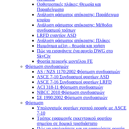
Ορθοτροπικές πλάκες: Θεωρία και
Παραδείγματα
Ανάλυση φάσματος απόκρισης: Παράδειγμα
κτιρίου
Ανάλυση φάσματος απόκρισης: Μέθοδοι
συνδυασμού τρόπων
LRFD εναντίον ASD
Ανάλυση φάσματος απόκρισης: Πλάκες
Ημιμόνιμα μέλη – θεωρία και χρήση
Πώς να εισαγάγετε ένα αρχείο DWG στο
SkyCiv
Φορτία περιοχής μοντέλου FE
Φόρτωση συνδυασμών
AS / NZS 1170:2002 Φόρτωση συνδυασμών
ASCE 7-10 Συνδυασμοί φορτίων ASD
ASCE 7-16 Συνδυασμοί φορτίων LRFD
ACI 318-11 Φόρτωση συνδυασμών
NBCC 2010 Φόρτωση συνδυασμών
ΣΕ 1990:2002 Φόρτωση συνδυασμών
Φόρτωση
Υπολογισμός φορτίων χιονιού οροφής με ASCE
7-10
Τρόπος εφαρμογής εκκεντρικού φορτίου
σημείου σε δομικό τρισδιάστατο
Πώς να υπολογίσετε και να εφαρμόσετε φορτία