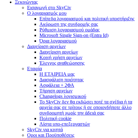
Ξεκινώντας
Εισαγωγή στο SkyCiv
Ο λογαριασμός μου
Επίπεδα λογαριασμού και πολιτική υποστήριξης
Ακύρωση της συνδρομής σας
Ρύθμιση λογαριασμού ομάδας
Microsoft Single Sign-on (Entra Id)
Όρια λογαριασμού
Διαχείριση αρχείων
Διαχείριση αρχείων
Κοινή χρήση αρχείων
Έλεγχος αναθεώρησης
Εταιρία
Η ΕΤΑΙΡΕΙΑ μας
Διασφάλιση ποιότητας
Ασφάλεια + 2ΦΑ
Τήρηση αρχείων
Changelogs λογισμικού
Το SkyCiv δεν θα εκδώσει ποτέ τα σχέδια ή τα
αρχεία σας σε τρίτους ή σε οποιονδήποτε άλλο
συνδρομητή χωρίς την άδειά σας
Πολιτική cookie
Λίστα υπο-επεξεργαστών
SkyCiv για κινητά
Οροι και Προϋποθέσεις