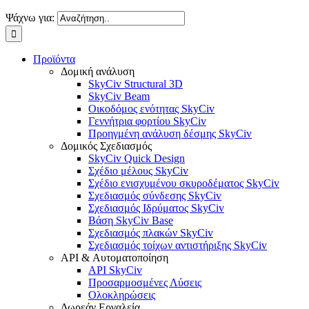
Ψάχνω για:
Προϊόντα
Δομική ανάλυση
SkyCiv Structural 3D
SkyCiv Beam
Οικοδόμος ενότητας SkyCiv
Γεννήτρια φορτίου SkyCiv
Προηγμένη ανάλυση δέσμης SkyCiv
Δομικός Σχεδιασμός
SkyCiv Quick Design
Σχέδιο μέλους SkyCiv
Σχέδιο ενισχυμένου σκυροδέματος SkyCiv
Σχεδιασμός σύνδεσης SkyCiv
Σχεδιασμός Ιδρύματος SkyCiv
Βάση SkyCiv Base
Σχεδιασμός πλακών SkyCiv
Σχεδιασμός τοίχων αντιστήριξης SkyCiv
API & Αυτοματοποίηση
API SkyCiv
Προσαρμοσμένες Λύσεις
Ολοκληρώσεις
Δωρεάν Εργαλεία