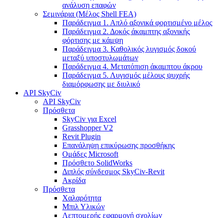
ανάλυση επαφών
Σεμινάρια (Μέλος Shell FEA)
Παράδειγμα 1. Απλό αξονικά φορτισμένο μέλος
Παράδειγμα 2. Δοκός άκαμπτης αξονικής
φόρτισης με κάμψη
Παράδειγμα 3. Καθολικός λυγισμός δοκού
μεταξύ υποστυλωμάτων
Παράδειγμα 4. Μετατόπιση άκαμπτου άκρου
Παράδειγμα 5. Λυγισμός μέλους ψυχρής
διαμόρφωσης με διυλικό
API SkyCiv
API SkyCiv
Πρόσθετα
SkyCiv για Excel
Grasshopper V2
Revit Plugin
Επανάληψη επικύρωσης προσθήκης
Ομάδες Microsoft
Πρόσθετο SolidWorks
Διπλός σύνδεσμος SkyCiv-Revit
Ακρίδα
Πρόσθετα
Χαλαρότητα
Μπιλ Υλικών
Λεπτομερής εφαρμογή σχολίων