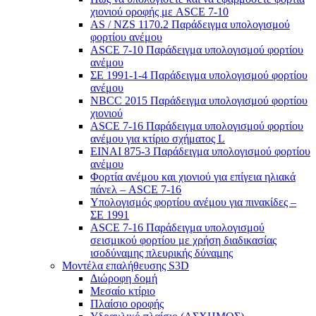
χιονιού οροφής με ASCE 7-10
AS / NZS 1170.2 Παράδειγμα υπολογισμού
φορτίου ανέμου
ASCE 7-10 Παράδειγμα υπολογισμού φορτίου
ανέμου
ΣΕ 1991-1-4 Παράδειγμα υπολογισμού φορτίου
ανέμου
NBCC 2015 Παράδειγμα υπολογισμού φορτίου
χιονιού
ASCE 7-16 Παράδειγμα υπολογισμού φορτίου
ανέμου για κτίριο σχήματος L
ΕΙΝΑΙ 875-3 Παράδειγμα υπολογισμού φορτίου
ανέμου
Φορτία ανέμου και χιονιού για επίγεια ηλιακά
πάνελ – ASCE 7-16
Υπολογισμός φορτίου ανέμου για πινακίδες –
ΣΕ 1991
ASCE 7-16 Παράδειγμα υπολογισμού
σεισμικού φορτίου με χρήση διαδικασίας
ισοδύναμης πλευρικής δύναμης
Μοντέλα επαλήθευσης S3D
Διώροφη δομή
Μεσαίο κτίριο
Πλαίσιο οροφής