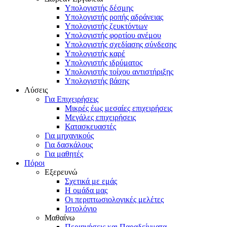
Υπολογιστής δέσμης
Υπολογιστής ροπής αδράνειας
Υπολογιστής ζευκτόντων
Υπολογιστής φορτίου ανέμου
Υπολογιστής σχεδίασης σύνδεσης
Υπολογιστής καρέ
Υπολογιστής ιδρύματος
Υπολογιστής τοίχου αντιστήριξης
Υπολογιστής βάσης
Λύσεις
Για Επιχειρήσεις
Μικρές έως μεσαίες επιχειρήσεις
Μεγάλες επιχειρήσεις
Κατασκευαστές
Για μηχανικούς
Για δασκάλους
Για μαθητές
Πόροι
Εξερευνώ
Σχετικά με εμάς
Η ομάδα μας
Οι περιπτωσιολογικές μελέτες
Ιστολόγιο
Μαθαίνω
Περιηγήσεις και Παραδείγματα