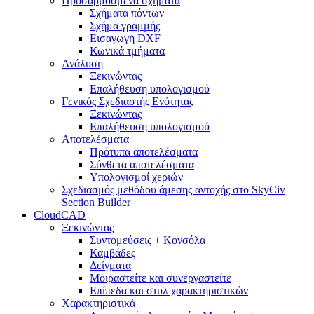
Προσαρμοσμένα σχήματα
Σχήματα πόντων
Σχήμα γραμμής
Εισαγωγή DXF
Κωνικά τμήματα
Ανάλυση
Ξεκινώντας
Επαλήθευση υπολογισμού
Γενικός Σχεδιαστής Ενότητας
Ξεκινώντας
Επαλήθευση υπολογισμού
Αποτελέσματα
Πρότυπα αποτελέσματα
Σύνθετα αποτελέσματα
Υπολογισμοί χεριών
Σχεδιασμός μεθόδου άμεσης αντοχής στο SkyCiv
Section Builder
CloudCAD
Ξεκινώντας
Συντομεύσεις + Κονσόλα
Καμβάδες
Δείγματα
Μοιραστείτε και συνεργαστείτε
Επίπεδα και στυλ χαρακτηριστικών
Χαρακτηριστικά