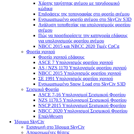
Χάρτης ταχύτητας ανέμου με ταχυδρομικό
κώδικα
Επιδράσεις της τοπογραφίας στο φορτίο ανέμου
Ενσωματωμένο φορτίο ανέμου στο SkyCiv S3D
Ανάλυση τοποθεσίας για υπολογισμούς φορτίου
ανέμου
Πώς να προσδιορίσετε την κατηγορία εδάφους
για υπολογισμούς φορτίου ανέμου
NBCC 2015 και NBCC 2020 Τιμές CpCg
Φορτία χιονιού
Φορτίο χιονιού εδάφους
ASCE 7 Υπολογισμός φορτίου χιονιού
AS / NZS 1170 Υπολογισμός φορτίου χιονιού
NBCC 2015 Υπολογισμός φορτίου χιονιού
ΣΕ 1991 Υπολογισμός φορτίου χιονιού
Ενσωματωμένο Snow Load στο SkyCiv S3D
Σεισμικά Φορτία
ASCE 7-16 Υπολογισμοί Σεισμικού Φορτίου
NZS 1170.5 Υπολογισμοί Σεισμικού Φορτίου
NSCP 2015 Υπολογισμοί Σεισμικού Φορτίου
NBCC 2020 Υπολογισμοί Σεισμικού Φορτίου
Επαλήθευση
Ίδρυμα SkyCiv
Εισαγωγή στο Ίδρυμα SkyCiv
Απομονωμένες θέσεις