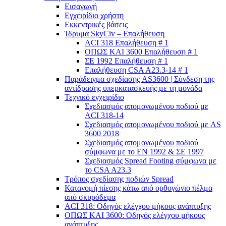
Εισαγωγή
Εγχειρίδιο χρήστη
Εκκεντρικές βάσεις
Ίδρυμα SkyCiv – Επαλήθευση
ACI 318 Επαλήθευση # 1
ΟΠΩΣ ΚΑΙ 3600 Επαλήθευση # 1
ΣΕ 1992 Επαλήθευση # 1
Επαλήθευση CSA A23.3-14 # 1
Παράδειγμα σχεδίασης AS3600 | Σύνδεση της
αντίδρασης υπερκατασκευής με τη μονάδα
Τεχνικό εγχειρίδιο
Σχεδιασμός απομονωμένου ποδιού με
ACI 318-14
Σχεδιασμός απομονωμένου ποδιού με AS
3600 2018
Σχεδιασμός απομονωμένου ποδιού
σύμφωνα με το ΕΝ 1992 & ΣΕ 1997
Σχεδιασμός Spread Footing σύμφωνα με
το CSA A23.3
Τρόπος σχεδίασης ποδιών Spread
Κατανομή πίεσης κάτω από ορθογώνιο πέλμα
από σκυρόδεμα
ACI 318: Οδηγός ελέγχου μήκους ανάπτυξης
ΟΠΩΣ ΚΑΙ 3600: Οδηγός ελέγχου μήκους
ανάπτυξης