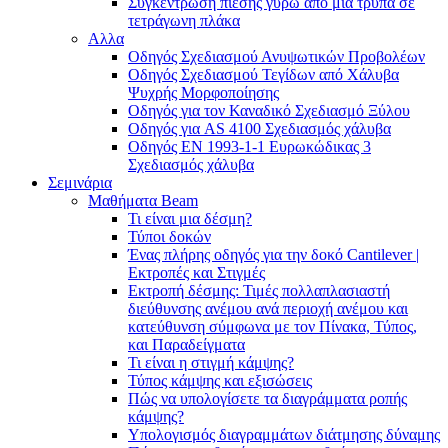
Συγκέντρωση πίεσης γύρω από μια τρύπα σε
τετράγωνη πλάκα
Αλλα
Οδηγός Σχεδιασμού Ανυψωτικών Προβολέων
Οδηγός Σχεδιασμού Τεγίδων από Χάλυβα
Ψυχρής Μορφοποίησης
Οδηγός για τον Καναδικό Σχεδιασμό Ξύλου
Οδηγός για AS 4100 Σχεδιασμός χάλυβα
Οδηγός ΕΝ 1993-1-1 Ευρωκώδικας 3
Σχεδιασμός χάλυβα
Σεμινάρια
Μαθήματα Beam
Τι είναι μια δέσμη?
Τύποι δοκών
Ένας πλήρης οδηγός για την δοκό Cantilever |
Εκτροπές και Στιγμές
Εκτροπή δέσμης: Τιμές πολλαπλασιαστή
διεύθυνσης ανέμου ανά περιοχή ανέμου και
κατεύθυνση σύμφωνα με τον Πίνακα, Τύπος,
και Παραδείγματα
Τι είναι η στιγμή κάμψης?
Τύπος κάμψης και εξισώσεις
Πώς να υπολογίσετε τα διαγράμματα ροπής
κάμψης?
Υπολογισμός διαγραμμάτων διάτμησης δύναμης