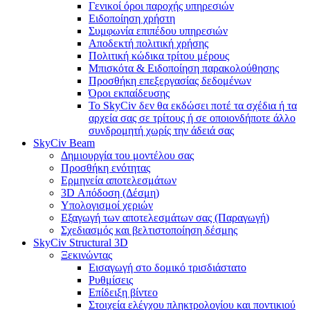
Γενικοί όροι παροχής υπηρεσιών
Ειδοποίηση χρήστη
Συμφωνία επιπέδου υπηρεσιών
Αποδεκτή πολιτική χρήσης
Πολιτική κώδικα τρίτου μέρους
Μπισκότα & Ειδοποίηση παρακολούθησης
Προσθήκη επεξεργασίας δεδομένων
Όροι εκπαίδευσης
Το SkyCiv δεν θα εκδώσει ποτέ τα σχέδια ή τα
αρχεία σας σε τρίτους ή σε οποιονδήποτε άλλο
συνδρομητή χωρίς την άδειά σας
SkyCiv Beam
Δημιουργία του μοντέλου σας
Προσθήκη ενότητας
Ερμηνεία αποτελεσμάτων
3D Απόδοση (Δέσμη)
Υπολογισμοί χεριών
Εξαγωγή των αποτελεσμάτων σας (Παραγωγή)
Σχεδιασμός και βελτιστοποίηση δέσμης
SkyCiv Structural 3D
Ξεκινώντας
Εισαγωγή στο δομικό τρισδιάστατο
Ρυθμίσεις
Επίδειξη βίντεο
Στοιχεία ελέγχου πληκτρολογίου και ποντικιού