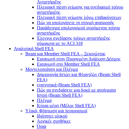
Αντιστήριξης
Πλευρική πίεση γείωσης για σχεδιασμό τοίχου
αντιστήριξης
Πλευρική πίεση γείωσης λόγω επιβαρύνσεων
Πώς να υπολογίσετε τη στιγμή ανατροπής
Παράδειγμα υπολογισμού συρόμενου τοίχου
αντιστήριξης
Έλεγχοι σχεδίασης τοίχων αντιστήριξης
σύμφωνα με το ACI 318
Αναλυτικά Shell FEA
Beam και Member Shell FEA – Ξεκινώντας
Εισαγωγή στην Προηγμένη Ανάλυση Δέσμης
Εισαγωγή στο Member Shell FEA
Μοντελοποίηση και Πλέγμα
Δημιουργία Ιστών και Φλαντζών (Beam Shell
FEA)
ενισχυτικά (Beam Shell FEA)
Πώς να σχεδιάσετε μια δοκό με ανοίγματα
Ιστού (Beam Shell FEA)
Πλέγμα
Κύρια μέρη (Μέλος Shell FEA)
Υλικά, Φόρτωση και περιορισμοί
Ιδιότητες υλικού
Αρχικές συνθήκες
Όρια