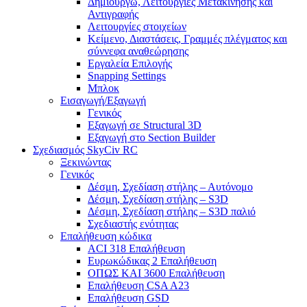
Δημιουργώ, Λειτουργίες Μετακίνησης και
Αντιγραφής
Λειτουργίες στοιχείων
Κείμενο, Διαστάσεις, Γραμμές πλέγματος και
σύννεφα αναθεώρησης
Εργαλεία Επιλογής
Snapping Settings
Μπλοκ
Εισαγωγή/Εξαγωγή
Γενικός
Εξαγωγή σε Structural 3D
Εξαγωγή στο Section Builder
Σχεδιασμός SkyCiv RC
Ξεκινώντας
Γενικός
Δέσμη, Σχεδίαση στήλης – Αυτόνομο
Δέσμη, Σχεδίαση στήλης – S3D
Δέσμη, Σχεδίαση στήλης – S3D παλιό
Σχεδιαστής ενότητας
Επαλήθευση κώδικα
ACI 318 Επαλήθευση
Ευρωκώδικας 2 Επαλήθευση
ΟΠΩΣ ΚΑΙ 3600 Επαλήθευση
Επαλήθευση CSA A23
Επαλήθευση GSD