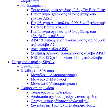
διορθώσετε
v1 Τεκμηρίωση
Ξεκινώντας με το σχεδιασμό SkyCiv Base Plate
Παράδειγμα σχεδίασης πλάκας βάσης από
χάλυβα AISC
Παράδειγμα Αυστραλιανού Κώδικα Σχεδιασμός
Πλάκας Βάσης Χάλυβα
Παράδειγμα σχεδίασης πλάκας βάσης από
χάλυβα Ευρωκώδικας
AISC & Επαλήθευση πλάκας βάσης και ράβδου
από χάλυβα ACI
Διατμητική ωτίδα AISC
Σεισμική σχεδίαση πλάκας βάσης χάλυβα AISC
NSCP 2015 Σχέδιο πλάκας βάσης από χάλυβα
Τείχος αντιστήριξης SkyCiv
Ξεκινώντας
Σελίδες επαλήθευσης
Μοντέλο 1 (Αυτοκρατορικός)
Μοντέλο 2 (Μετρικός)
Μοντέλο 3 (Αυτοκρατορικός)
Άρθρα και σεμινάρια
Τύποι τοίχου αντιστήριξης
Διαδικασία σχεδίασης τοίχων αντιστήριξης
Έλεγχοι σταθερότητας ποδιών τοίχου
Συντελεστής Τριβής για Σχεδιασμό Τοίχων