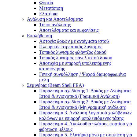
Φορτία
Μετατόπιση
Ελατήρια
Ανάλυση και Αποτελέσματα
Τύποι ανάλυσης
Αποτελέσματα και εμφανίσεις
Επαλήθευση
Αστοχία δοκών με ανοίγματα ιστού
Πλευρικός στρεπτικός λυγισμός
Τοπικός λυγισμός φλάντζας δοκού
Τοπικός λυγισμός πάνελ ιστού δοκού
Αποτυχία με επιρροή υπολειπόμενης
καταπόνησης
Γενική συγκόλληση / Ψυχρά διαμορφωμένα
μέλη
Σεμινάρια (Beam Shell FEA)
Παράδειγμα σχεδίασης 1: Δοκός με Ανοίγματα
Ιστού & ενισχυτικά (Γραμμική Ανάλυση)
Παράδειγμα σχεδίασης 2: Δοκός με Ανοίγματα
Ιστού & ενισχυτικά (Μη γραμμική ανάλυση)
Παράδειγμα 3. Ανάλυση λυγισμού χαλύβδινων
κολώνων με επιρροή υπολειπόμενης τάσης
Παράδειγμα 4. Ακολουθία πλάτους φορτίου για
φόρτωση μέλους
Παράδειγμα 5. Ελατήρια μόνο με συμπίεση για