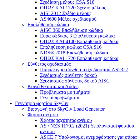
Σχεδίαση μέλους CSA S16
ΟΠΩΣ ΚΑΙ 1720 Σχέδιο μέλους
AISI 2012 Σχέδιο μέλους
AS4600 Μέλος σχεδιασμού
Επαλήθευση κώδικα
AISC 360 Επαλήθευση κώδικα
Ευρωκώδικας 3 Επαλήθευση κώδικα
ΟΠΩΣ ΚΑΙ 4100 Επαλήθευση κώδικα
Επαλήθευση κώδικα CSA S16
NDS® 2018 Επαλήθευση κώδικα
ΟΠΩΣ ΚΑΙ 1720 Επαλήθευση κώδικα
Σύνθετος σχεδιασμός
Παράδειγμα σύνθετου σχεδιασμού AS2327
Σχεδιασμός σύνθετης δοκού
Σχεδιασμός σύνθετης δοκού AISC
Κοινά Θέματα και Λύσεις
Προβλήματα με τμήματα
Γενικά προβλήματα
Γεννήτρια φορτίου SkyCiv
Εισαγωγή στο SkyCiv Load Generator
Φορτία ανέμου
Χάρτης ταχύτητας ανέμου
AS / NZS 1170.2 (2021) Υπολογισμοί φορτίου
ανέμου
ASCE 7 Υπολογισμοί ανεμοφόρτισης για κτίρια