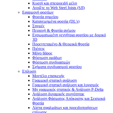
Κυρτή και σπειροειδή μέλη
Ανοίξτε το Web Steel Joists (SJI)
Εφαρμογή φορτίων
Φορτία σημείου
Κατανεμημένα φορτία (DL's)
Στιγμές
Περιοχή & Φορτία ανέμου
Ενσωματωμένη γεννήτρια φορτίου με δομικό
3D
Προεντεταμένο & Θερμικά Φορτία
Πιέσεις
Μόνο βάρος
Φόρτωση ομάδων
Φόρτωση συνδυασμών
Σχήματα συνδυασμού φορτίου
Επίλυση
Μοντέλο επισκευής
Γραμμική στατική ανάλυση
Γραμμική στατική ανάλυση και λυγισμός
Μη γραμμικός στατικός & Ανάλυση P-Delta
Ανάλυση δυναμικής συχνότητας
Ανάλυση Φάσματος Απόκρισης και Σεισμικά
Φορτία
Λίστα σφαλμάτων και προειδοποιήσεων
επίλυσης