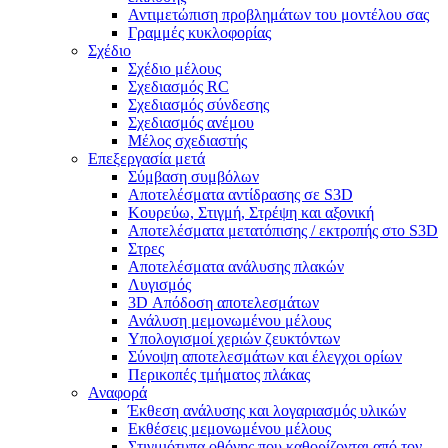
Αντιμετώπιση προβλημάτων του μοντέλου σας
Γραμμές κυκλοφορίας
Σχέδιο
Σχέδιο μέλους
Σχεδιασμός RC
Σχεδιασμός σύνδεσης
Σχεδιασμός ανέμου
Μέλος σχεδιαστής
Επεξεργασία μετά
Σύμβαση συμβόλων
Αποτελέσματα αντίδρασης σε S3D
Κουρεύω, Στιγμή, Στρέψη και αξονική
Αποτελέσματα μετατόπισης / εκτροπής στο S3D
Στρες
Αποτελέσματα ανάλυσης πλακών
Λυγισμός
3D Απόδοση αποτελεσμάτων
Ανάλυση μεμονωμένου μέλους
Υπολογισμοί χεριών ζευκτόντων
Σύνοψη αποτελεσμάτων και έλεγχοι ορίων
Περικοπές τμήματος πλάκας
Αναφορά
Έκθεση ανάλυσης και λογαριασμός υλικών
Εκθέσεις μεμονωμένου μέλους
Στιγμιότυπα οθόνης που καθορίζονται από τον