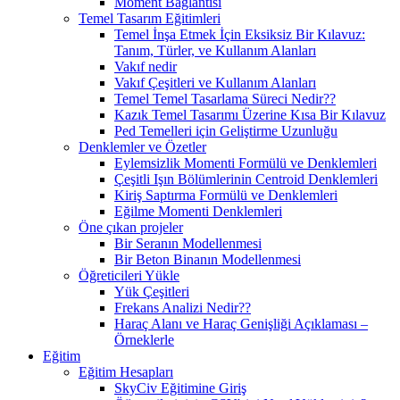
Moment Bağlantısı
Temel Tasarım Eğitimleri
Temel İnşa Etmek İçin Eksiksiz Bir Kılavuz:
Tanım, Türler, ve Kullanım Alanları
Vakıf nedir
Vakıf Çeşitleri ve Kullanım Alanları
Temel Temel Tasarlama Süreci Nedir??
Kazık Temel Tasarımı Üzerine Kısa Bir Kılavuz
Ped Temelleri için Geliştirme Uzunluğu
Denklemler ve Özetler
Eylemsizlik Momenti Formülü ve Denklemleri
Çeşitli Işın Bölümlerinin Centroid Denklemleri
Kiriş Saptırma Formülü ve Denklemleri
Eğilme Momenti Denklemleri
Öne çıkan projeler
Bir Seranın Modellenmesi
Bir Beton Binanın Modellenmesi
Öğreticileri Yükle
Yük Çeşitleri
Frekans Analizi Nedir??
Haraç Alanı ve Haraç Genişliği Açıklaması –
Örneklerle
Eğitim
Eğitim Hesapları
SkyCiv Eğitimine Giriş