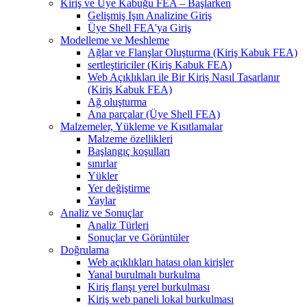
Kiriş ve Üye Kabuğu FEA – Başlarken
Gelişmiş Işın Analizine Giriş
Üye Shell FEA'ya Giriş
Modelleme ve Meshleme
Ağlar ve Flanşlar Oluşturma (Kiriş Kabuk FEA)
sertleştiriciler (Kiriş Kabuk FEA)
Web Açıklıkları ile Bir Kiriş Nasıl Tasarlanır
(Kiriş Kabuk FEA)
Ağ oluşturma
Ana parçalar (Üye Shell FEA)
Malzemeler, Yükleme ve Kısıtlamalar
Malzeme özellikleri
Başlangıç ​​koşulları
sınırlar
Yükler
Yer değiştirme
Yaylar
Analiz ve Sonuçlar
Analiz Türleri
Sonuçlar ve Görüntüler
Doğrulama
Web açıklıkları hatası olan kirişler
Yanal burulmalı burkulma
Kiriş flanşı yerel burkulması
Kiriş web paneli lokal burkulması