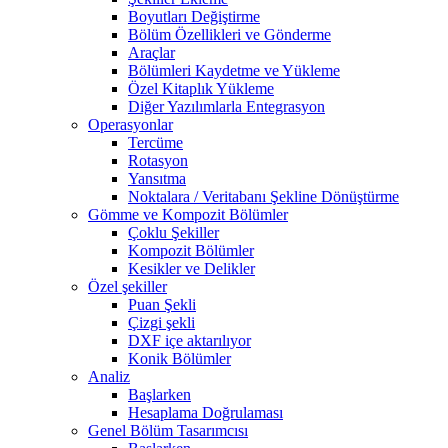
Boyutları Değiştirme
Bölüm Özellikleri ve Gönderme
Araçlar
Bölümleri Kaydetme ve Yükleme
Özel Kitaplık Yükleme
Diğer Yazılımlarla Entegrasyon
Operasyonlar
Tercüme
Rotasyon
Yansıtma
Noktalara / Veritabanı Şekline Dönüştürme
Gömme ve Kompozit Bölümler
Çoklu Şekiller
Kompozit Bölümler
Kesikler ve Delikler
Özel şekiller
Puan Şekli
Çizgi şekli
DXF içe aktarılıyor
Konik Bölümler
Analiz
Başlarken
Hesaplama Doğrulaması
Genel Bölüm Tasarımcısı