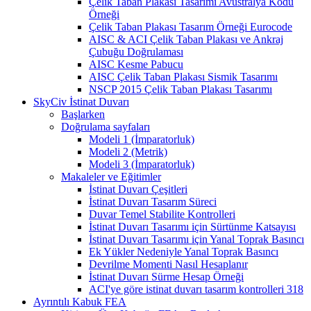
Çelik Taban Plakası Tasarımı Avustralya Kodu
Örneği
Çelik Taban Plakası Tasarım Örneği Eurocode
AISC & ACI Çelik Taban Plakası ve Ankraj
Çubuğu Doğrulaması
AISC Kesme Pabucu
AISC Çelik Taban Plakası Sismik Tasarımı
NSCP 2015 Çelik Taban Plakası Tasarımı
SkyCiv İstinat Duvarı
Başlarken
Doğrulama sayfaları
Modeli 1 (İmparatorluk)
Modeli 2 (Metrik)
Modeli 3 (İmparatorluk)
Makaleler ve Eğitimler
İstinat Duvarı Çeşitleri
İstinat Duvarı Tasarım Süreci
Duvar Temel Stabilite Kontrolleri
İstinat Duvarı Tasarımı için Sürtünme Katsayısı
İstinat Duvarı Tasarımı için Yanal Toprak Basıncı
Ek Yükler Nedeniyle Yanal Toprak Basıncı
Devrilme Momenti Nasıl Hesaplanır
İstinat Duvarı Sürme Hesap Örneği
ACI'ye göre istinat duvarı tasarım kontrolleri 318
Ayrıntılı Kabuk FEA