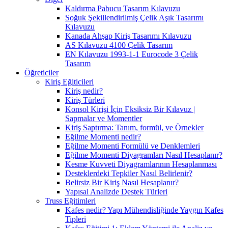
Kaldırma Pabucu Tasarım Kılavuzu
Soğuk Şekillendirilmiş Çelik Aşık Tasarımı
Kılavuzu
Kanada Ahşap Kiriş Tasarımı Kılavuzu
AS Kılavuzu 4100 Çelik Tasarım
EN Kılavuzu 1993-1-1 Eurocode 3 Çelik
Tasarım
Öğreticiler
Kiriş Eğiticileri
Kiriş nedir?
Kiriş Türleri
Konsol Kirişi İçin Eksiksiz Bir Kılavuz |
Sapmalar ve Momentler
Kiriş Saptırma: Tanım, formül, ve Örnekler
Eğilme Momenti nedir?
Eğilme Momenti Formülü ve Denklemleri
Eğilme Momenti Diyagramları Nasıl Hesaplanır?
Kesme Kuvveti Diyagramlarının Hesaplanması
Desteklerdeki Tepkiler Nasıl Belirlenir?
Belirsiz Bir Kiriş Nasıl Hesaplanır?
Yapısal Analizde Destek Türleri
Truss Eğitimleri
Kafes nedir? Yapı Mühendisliğinde Yaygın Kafes
Tipleri