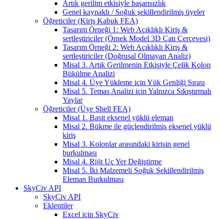
Artık gerilim etkisiyle başarısızlık
Genel kaynaklı / Soğuk şekillendirilmiş üyeler
Öğreticiler (Kiriş Kabuk FEA)
Tasarım Örneği 1: Web Açıklıklı Kiriş &
sertleştiriciler (Örnek Model 3D Çatı Çerçevesi)
Tasarım Örneği 2: Web Açıklıklı Kiriş &
sertleştiriciler (Doğrusal Olmayan Analiz)
Misal 3. Artık Gerilmenin Etkisiyle Çelik Kolon
Bükülme Analizi
Misal 4. Üye Yükleme için Yük Genliği Sırası
Misal 5. Temas Analizi için Yalnızca Sıkıştırmalı
Yaylar
Öğreticiler (Üye Shell FEA)
Misal 1. Basit eksenel yüklü eleman
Misal 2. Bükme ile güçlendirilmiş eksenel yüklü
kiriş
Misal 3. Kolonlar arasındaki kirişin genel
burkulması
Misal 4. Rijit Uç Yer Değiştirme
Misal 5. İki Malzemeli Soğuk Şekillendirilmiş
Eleman Burkulması
SkyCiv API
SkyCiv API
Eklentiler
Excel için SkyCiv