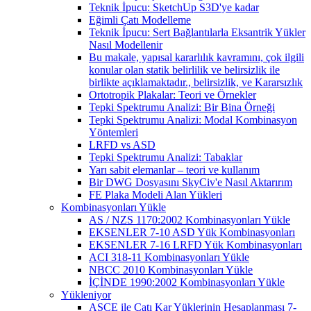
Teknik İpucu: SketchUp S3D'ye kadar
Eğimli Çatı Modelleme
Teknik İpucu: Sert Bağlantılarla Eksantrik Yükler
Nasıl Modellenir
Bu makale, yapısal kararlılık kavramını, çok ilgili
konular olan statik belirlilik ve belirsizlik ile
birlikte açıklamaktadır., belirsizlik, ve Kararsızlık
Ortotropik Plakalar: Teori ve Örnekler
Tepki Spektrumu Analizi: Bir Bina Örneği
Tepki Spektrumu Analizi: Modal Kombinasyon
Yöntemleri
LRFD vs ASD
Tepki Spektrumu Analizi: Tabaklar
Yarı sabit elemanlar – teori ve kullanım
Bir DWG Dosyasını SkyCiv'e Nasıl Aktarırım
FE Plaka Modeli Alan Yükleri
Kombinasyonları Yükle
AS / NZS 1170:2002 Kombinasyonları Yükle
EKSENLER 7-10 ASD Yük Kombinasyonları
EKSENLER 7-16 LRFD Yük Kombinasyonları
ACI 318-11 Kombinasyonları Yükle
NBCC 2010 Kombinasyonları Yükle
İÇİNDE 1990:2002 Kombinasyonları Yükle
Yükleniyor
ASCE ile Çatı Kar Yüklerinin Hesaplanması 7-