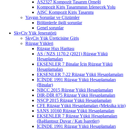
AS2327 Kompozit Tasarım Örneği
Kompozit Kiriş Tasarımının İzlenecek Yolu
AISC Kompozit Kiriş Tasarımı
Yaygın Sorunlar ve Çözümler
Bölümlerle ilgili sorunlar
Genel sorunlar
SkyCiv Yük Jeneratörü
SkyCiv Yük Üreticisine Giriş
Rüzgar Yükleri
Rüzgar Hızı Haritası
AS / NZS 1170.2 (2021) Rüzgar Yükü
Hesaplamaları
EKSENLER 7 Binalar İçin Rüzgar Yükü
Hesaplamaları
EKSENLER 7-22 Rüzgar Yükü Hesaplamaları
İÇİNDE 1991 Rüzgar Yükü Hesaplamaları
(Binalar)
NBCC 2015 Rüzgar Yükü Hesaplamaları
DIR-DİR 875 Rüzgar Yükü Hesaplamaları
NSCP 2015 Rüzgar Yükü Hesaplamaları
CFE Rüzgar Yükü Hesaplamaları (Meksika için)
SANS 10160 Rüzgar Yükü Hesaplamaları
EKSENLER 7 Rüzgar Yükü Hesaplamaları
(Bağlantısız Duvar / Katı İşaretler)
İÇİNDE 1991 Rüzgar Yükü Hesaplamaları