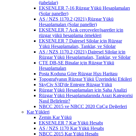
(tabelalar)
EKSENLER 7-16 Rüzgar Yükü Hesaplamaları
(Solar paneller)
AS / NZS 1170.2 (2021) Rüzgar Yükü
Hesaplamaları (Solar paneller)
EKSENLER 7 Açık çerçeveler/işaretler için
rüzgar yükü hesaplama örnekleri
EKSENLER 7 Dairesel Silolar için Rüzgar
Yükü Hesaplamaları, Tanklar, ve Silolar
AS / NZS 1170.2 (2021) Dairesel Silolar için
Rüzgar Yükü Hesaplamaları, Tanklar, ve Silolar
CTE DB-SE Binalar için Rüzgar Yükü
Hesaplamaları
Posta Koduna Göre Rüzgar Hızı Haritası
Topografyanın Rüzgar Yükü Üzerindeki Etkileri
SkyCiv S3D'de Entegre Rüzgar Yükü
Rüzgar Yükü Hesaplamaları için Saha Analizi
Rüzgar Yükü Hesaplamalarında Arazi Kategorisi
Nasıl Belirlenir?
NBCC 2015 ve NBCC 2020 CpCg Değerleri
Kar Yükleri
Zemin Kar Yükü
EKSENLER 7 Kar Yükü Hesabı
AS / NZS 1170 Kar Yükü Hesabı
NBCC 2015 Kar Yükü Hesabı