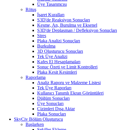
Üye Tasarımcısı
Rötuş
İşaret Kuralları
S3D'de Reaksiyon Sonuçları
Kesme, An, Burulma ve Eksenel
S3D'de Deplasman / Defleksiyon Sonuçları
Stres
Plaka Analizi Sonuçları
Burkulma
3D Oluşturucu Sonuçları
Tek Üye Analizi
Kafes El Hesaplamaları
Sonuç Özeti ve Limit Kontrolleri
Plaka Kesit Kesimleri
Raporlama
Analiz Raporu ve Malzeme Listesi
Tek Üye Raporları
Kullanıcı Tanımlı Ekran Görüntüleri
Düğüm Sonuçları
Üye Sonuçları
Çizimleri Dışa Aktar
Plaka Sonuçları
SkyCiv Bölüm Oluşturucu
Başlarken
Şekiller Ekleme