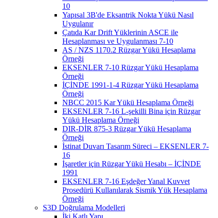
10
Yapısal 3B'de Eksantrik Nokta Yükü Nasıl
Uygulanır
Çatıda Kar Drift Yüklerinin ASCE ile
Hesaplanması ve Uygulanması 7-10
AS / NZS 1170.2 Rüzgar Yükü Hesaplama
Örneği
EKSENLER 7-10 Rüzgar Yükü Hesaplama
Örneği
İÇİNDE 1991-1-4 Rüzgar Yükü Hesaplama
Örneği
NBCC 2015 Kar Yükü Hesaplama Örneği
EKSENLER 7-16 L-şekilli Bina için Rüzgar
Yükü Hesaplama Örneği
DIR-DİR 875-3 Rüzgar Yükü Hesaplama
Örneği
İstinat Duvarı Tasarım Süreci – EKSENLER 7-
16
İşaretler için Rüzgar Yükü Hesabı – İÇİNDE
1991
EKSENLER 7-16 Eşdeğer Yanal Kuvvet
Prosedürü Kullanılarak Sismik Yük Hesaplama
Örneği
S3D Doğrulama Modelleri
İki Katlı Yapı