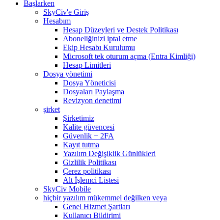
Başlarken
SkyCiv'e Giriş
Hesabım
Hesap Düzeyleri ve Destek Politikası
Aboneliğinizi iptal etme
Ekip Hesabı Kurulumu
Microsoft tek oturum açma (Entra Kimliği)
Hesap Limitleri
Dosya yönetimi
Dosya Yöneticisi
Dosyaları Paylaşma
Revizyon denetimi
şirket
Şirketimiz
Kalite güvencesi
Güvenlik + 2FA
Kayıt tutma
Yazılım Değişiklik Günlükleri
Gizlilik Politikası
Çerez politikası
Alt İşlemci Listesi
SkyCiv Mobile
hiçbir yazılım mükemmel değilken veya
Genel Hizmet Şartları
Kullanıcı Bildirimi