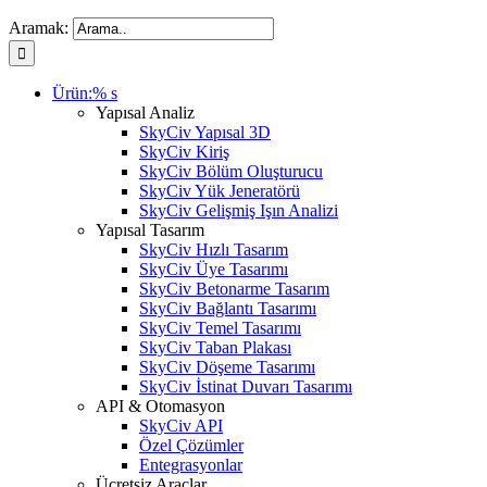
Aramak:
Ürün:% s
Yapısal Analiz
SkyCiv Yapısal 3D
SkyCiv Kiriş
SkyCiv Bölüm Oluşturucu
SkyCiv Yük Jeneratörü
SkyCiv Gelişmiş Işın Analizi
Yapısal Tasarım
SkyCiv Hızlı Tasarım
SkyCiv Üye Tasarımı
SkyCiv Betonarme Tasarım
SkyCiv Bağlantı Tasarımı
SkyCiv Temel Tasarımı
SkyCiv Taban Plakası
SkyCiv Döşeme Tasarımı
SkyCiv İstinat Duvarı Tasarımı
API & Otomasyon
SkyCiv API
Özel Çözümler
Entegrasyonlar
Ücretsiz Araçlar