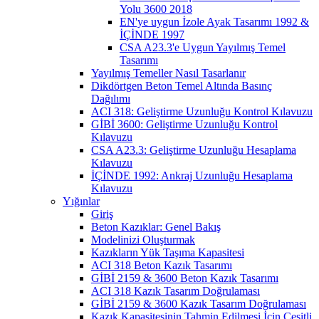
Yolu 3600 2018
EN'ye uygun İzole Ayak Tasarımı 1992 &
İÇİNDE 1997
CSA A23.3'e Uygun Yayılmış Temel
Tasarımı
Yayılmış Temeller Nasıl Tasarlanır
Dikdörtgen Beton Temel Altında Basınç
Dağılımı
ACI 318: Geliştirme Uzunluğu Kontrol Kılavuzu
GİBİ 3600: Geliştirme Uzunluğu Kontrol
Kılavuzu
CSA A23.3: Geliştirme Uzunluğu Hesaplama
Kılavuzu
İÇİNDE 1992: Ankraj Uzunluğu Hesaplama
Kılavuzu
Yığınlar
Giriş
Beton Kazıklar: Genel Bakış
Modelinizi Oluşturmak
Kazıkların Yük Taşıma Kapasitesi
ACI 318 Beton Kazık Tasarımı
GİBİ 2159 & 3600 Beton Kazık Tasarımı
ACI 318 Kazık Tasarım Doğrulaması
GİBİ 2159 & 3600 Kazık Tasarım Doğrulaması
Kazık Kapasitesinin Tahmin Edilmesi İçin Çeşitli