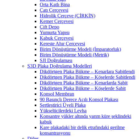
Orta Katlı Bina
Çatı Çerçevesi
Hidrolik Çerçeve (ÇİRKİN)
Kemer Çerçevesi
Çift Depo
Yumurta Yapısı
Kabuk Çerçevesi
Kereste Ahır Çerçevesi
Birim Dönüştürme Modeli (İmparatorluk)
Birim Dönüştürme Modeli (Metrik)
SJI Doğrulaması
S3D Plaka Doğrulama Modelleri
Dikdörtgen Plaka Bükme – Kenarlara Sabitlendi
Dikdörtgen Plaka Bükme – Köşelerde Sabitlendi
Dikdörtgen Plaka Bükme – Kenarlarda Sabit
Dikdörtgen Plaka Bükme – Köşelerde Sabit
Konsol Membran
90 Basınçlı Derece Açılı Konsol Plakası
Sertleştirici Üyeli Plaka
Yükselticilerdeki Levha
Konsantre yükler altında yarım küre şeklindeki
kabuk
Kare plakadaki bir delik etrafındaki gerilme
konsantrasyonu
Diğer