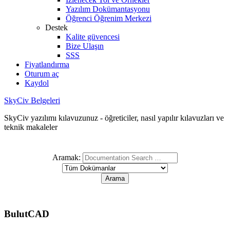
Yazılım Dokümantasyonu
Öğrenci Öğrenim Merkezi
Destek
Kalite güvencesi
Bize Ulaşın
SSS
Fiyatlandırma
Oturum aç
Kaydol
SkyCiv Belgeleri
SkyCiv yazılımı kılavuzunuz - öğreticiler, nasıl yapılır kılavuzları ve
teknik makaleler
Aramak:
BulutCAD