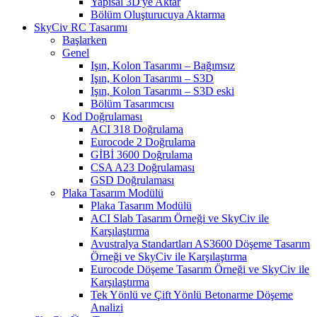
Yapısal 3D'ye Aktar
Bölüm Oluşturucuya Aktarma
SkyCiv RC Tasarımı
Başlarken
Genel
Işın, Kolon Tasarımı – Bağımsız
Işın, Kolon Tasarımı – S3D
Işın, Kolon Tasarımı – S3D eski
Bölüm Tasarımcısı
Kod Doğrulaması
ACI 318 Doğrulama
Eurocode 2 Doğrulama
GİBİ 3600 Doğrulama
CSA A23 Doğrulaması
GSD Doğrulaması
Plaka Tasarım Modülü
Plaka Tasarım Modülü
ACI Slab Tasarım Örneği ve SkyCiv ile
Karşılaştırma
Avustralya Standartları AS3600 Döşeme Tasarım
Örneği ve SkyCiv ile Karşılaştırma
Eurocode Döşeme Tasarım Örneği ve SkyCiv ile
Karşılaştırma
Tek Yönlü ve Çift Yönlü Betonarme Döşeme
Analizi