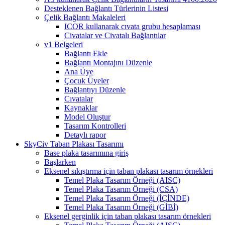
Desteklenen Bağlantı Türlerinin Listesi
Çelik Bağlantı Makaleleri
ICOR kullanarak cıvata grubu hesaplaması
Civatalar ve Civatalı Bağlantılar
v1 Belgeleri
Bağlantı Ekle
Bağlantı Montajını Düzenle
Ana Üye
Çocuk Üyeler
Bağlantıyı Düzenle
Cıvatalar
Kaynaklar
Model Oluştur
Tasarım Kontrolleri
Detaylı rapor
SkyCiv Taban Plakası Tasarımı
Base plaka tasarımına giriş
Başlarken
Eksenel sıkıştırma için taban plakası tasarım örnekleri
Temel Plaka Tasarım Örneği (AISC)
Temel Plaka Tasarım Örneği (CSA)
Temel Plaka Tasarım Örneği (İÇİNDE)
Temel Plaka Tasarım Örneği (GİBİ)
Eksenel gerginlik için taban plakası tasarım örnekleri