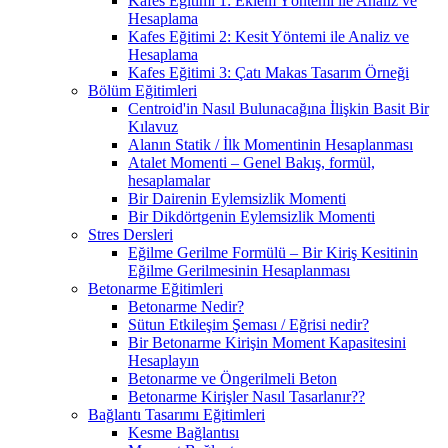
Kafes Eğitimi 1: Eklem Yöntemi ile Analiz ve
Hesaplama
Kafes Eğitimi 2: Kesit Yöntemi ile Analiz ve
Hesaplama
Kafes Eğitimi 3: Çatı Makas Tasarım Örneği
Bölüm Eğitimleri
Centroid'in Nasıl Bulunacağına İlişkin Basit Bir
Kılavuz
Alanın Statik / İlk Momentinin Hesaplanması
Atalet Momenti – Genel Bakış, formül,
hesaplamalar
Bir Dairenin Eylemsizlik Momenti
Bir Dikdörtgenin Eylemsizlik Momenti
Stres Dersleri
Eğilme Gerilme Formülü – Bir Kiriş Kesitinin
Eğilme Gerilmesinin Hesaplanması
Betonarme Eğitimleri
Betonarme Nedir?
Sütun Etkileşim Şeması / Eğrisi nedir?
Bir Betonarme Kirişin Moment Kapasitesini
Hesaplayın
Betonarme ve Öngerilmeli Beton
Betonarme Kirişler Nasıl Tasarlanır??
Bağlantı Tasarımı Eğitimleri
Kesme Bağlantısı