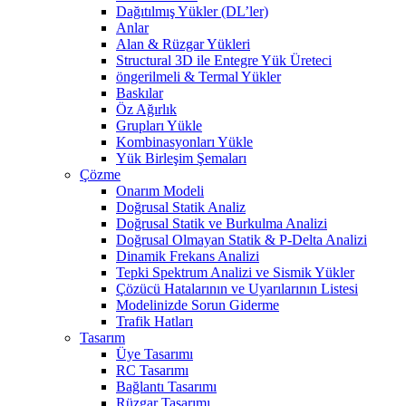
Dağıtılmış Yükler (DL’ler)
Anlar
Alan & Rüzgar Yükleri
Structural 3D ile Entegre Yük Üreteci
öngerilmeli & Termal Yükler
Baskılar
Öz Ağırlık
Grupları Yükle
Kombinasyonları Yükle
Yük Birleşim Şemaları
Çözme
Onarım Modeli
Doğrusal Statik Analiz
Doğrusal Statik ve Burkulma Analizi
Doğrusal Olmayan Statik & P-Delta Analizi
Dinamik Frekans Analizi
Tepki Spektrum Analizi ve Sismik Yükler
Çözücü Hatalarının ve Uyarılarının Listesi
Modelinizde Sorun Giderme
Trafik Hatları
Tasarım
Üye Tasarımı
RC Tasarımı
Bağlantı Tasarımı
Rüzgar Tasarımı