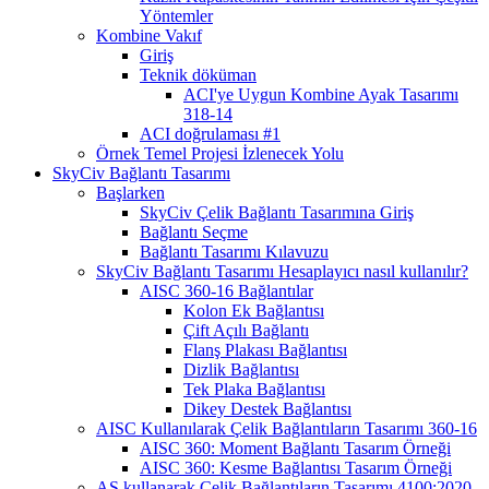
Yöntemler
Kombine Vakıf
Giriş
Teknik döküman
ACI'ye Uygun Kombine Ayak Tasarımı
318-14
ACI doğrulaması #1
Örnek Temel Projesi İzlenecek Yolu
SkyCiv Bağlantı Tasarımı
Başlarken
SkyCiv Çelik Bağlantı Tasarımına Giriş
Bağlantı Seçme
Bağlantı Tasarımı Kılavuzu
SkyCiv Bağlantı Tasarımı Hesaplayıcı nasıl kullanılır?
AISC 360-16 Bağlantılar
Kolon Ek Bağlantısı
Çift Açılı Bağlantı
Flanş Plakası Bağlantısı
Dizlik Bağlantısı
Tek Plaka Bağlantısı
Dikey Destek Bağlantısı
AISC Kullanılarak Çelik Bağlantıların Tasarımı 360-16
AISC 360: Moment Bağlantı Tasarım Örneği
AISC 360: Kesme Bağlantısı Tasarım Örneği
AS kullanarak Çelik Bağlantıların Tasarımı 4100:2020