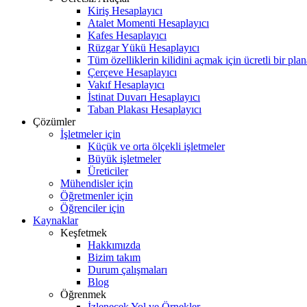
Kiriş Hesaplayıcı
Atalet Momenti Hesaplayıcı
Kafes Hesaplayıcı
Rüzgar Yükü Hesaplayıcı
Tüm özelliklerin kilidini açmak için ücretli bir pla
Çerçeve Hesaplayıcı
Vakıf Hesaplayıcı
İstinat Duvarı Hesaplayıcı
Taban Plakası Hesaplayıcı
Çözümler
İşletmeler için
Küçük ve orta ölçekli işletmeler
Büyük işletmeler
Üreticiler
Mühendisler için
Öğretmenler için
Öğrenciler için
Kaynaklar
Keşfetmek
Hakkımızda
Bizim takım
Durum çalışmaları
Blog
Öğrenmek
İzlenecek Yol ve Örnekler