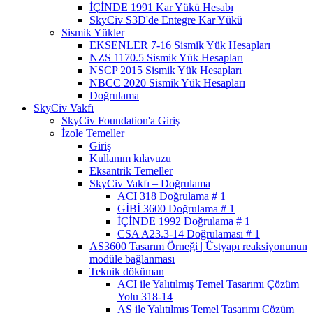
İÇİNDE 1991 Kar Yükü Hesabı
SkyCiv S3D'de Entegre Kar Yükü
Sismik Yükler
EKSENLER 7-16 Sismik Yük Hesapları
NZS 1170.5 Sismik Yük Hesapları
NSCP 2015 Sismik Yük Hesapları
NBCC 2020 Sismik Yük Hesapları
Doğrulama
SkyCiv Vakfı
SkyCiv Foundation'a Giriş
İzole Temeller
Giriş
Kullanım kılavuzu
Eksantrik Temeller
SkyCiv Vakfı – Doğrulama
ACI 318 Doğrulama # 1
GİBİ 3600 Doğrulama # 1
İÇİNDE 1992 Doğrulama # 1
CSA A23.3-14 Doğrulaması # 1
AS3600 Tasarım Örneği | Üstyapı reaksiyonunun
modüle bağlanması
Teknik döküman
ACI ile Yalıtılmış Temel Tasarımı Çözüm
Yolu 318-14
AS ile Yalıtılmış Temel Tasarımı Çözüm