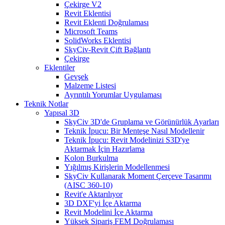
Çekirge V2
Revit Eklentisi
Revit Eklenti Doğrulaması
Microsoft Teams
SolidWorks Eklentisi
SkyCiv-Revit Çift Bağlantı
Çekirge
Eklentiler
Gevşek
Malzeme Listesi
Ayrıntılı Yorumlar Uygulaması
Teknik Notlar
Yapısal 3D
SkyCiv 3D'de Gruplama ve Görünürlük Ayarları
Teknik İpucu: Bir Menteşe Nasıl Modellenir
Teknik İpucu: Revit Modelinizi S3D'ye
Aktarmak İçin Hazırlama
Kolon Burkulma
Yığılmış Kirişlerin Modellenmesi
SkyCiv Kullanarak Moment Çerçeve Tasarımı
(AISC 360-10)
Revit'e Aktarılıyor
3D DXF'yi İçe Aktarma
Revit Modelini İçe Aktarma
Yüksek Sipariş FEM Doğrulaması