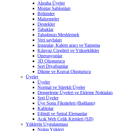
Akraba Üyeler
Montaj Şablonları
Bölümler
Malzemeler
Destekler
Tabaklar
Tabağınızı Meshlemek
Veri sayfaları
Izgaralar, Kalem aracı ve Yapışma
Kılavuz Çizgileri ve Yükseklikler
Operasyonlar
3D Oluşturucu
Sert Diyaframlar
Dikme ve Kravat Oluşturucu
Üyeler
Üyeler
Normal ve Sürekli Üyeler
Dengeleme Üyeleri ve Ekleme Noktaları
Sert Üyeler
Üye Sonu Fiksiteleri (Bağlantı)
Kablolar
Eğimli ve Spiral Elemanlar
Açık Web Çelik Kirişleri (SJI)
Yüklerin Uygulanması
Nokta Yükleri