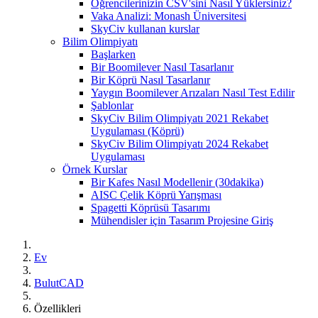
Öğrencilerinizin CSV'sini Nasıl Yüklersiniz?
Vaka Analizi: Monash Üniversitesi
SkyCiv kullanan kurslar
Bilim Olimpiyatı
Başlarken
Bir Boomilever Nasıl Tasarlanır
Bir Köprü Nasıl Tasarlanır
Yaygın Boomilever Arızaları Nasıl Test Edilir
Şablonlar
SkyCiv Bilim Olimpiyatı 2021 Rekabet
Uygulaması (Köprü)
SkyCiv Bilim Olimpiyatı 2024 Rekabet
Uygulaması
Örnek Kurslar
Bir Kafes Nasıl Modellenir (30dakika)
AISC Çelik Köprü Yarışması
Spagetti Köprüsü Tasarımı
Mühendisler için Tasarım Projesine Giriş
Ev
BulutCAD
Özellikleri