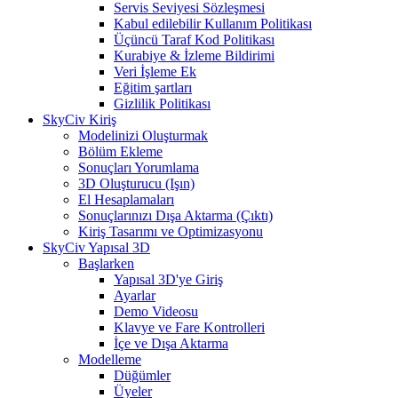
Servis Seviyesi Sözleşmesi
Kabul edilebilir Kullanım Politikası
Üçüncü Taraf Kod Politikası
Kurabiye & İzleme Bildirimi
Veri İşleme Ek
Eğitim şartları
Gizlilik Politikası
SkyCiv Kiriş
Modelinizi Oluşturmak
Bölüm Ekleme
Sonuçları Yorumlama
3D Oluşturucu (Işın)
El Hesaplamaları
Sonuçlarınızı Dışa Aktarma (Çıktı)
Kiriş Tasarımı ve Optimizasyonu
SkyCiv Yapısal 3D
Başlarken
Yapısal 3D'ye Giriş
Ayarlar
Demo Videosu
Klavye ve Fare Kontrolleri
İçe ve Dışa Aktarma
Modelleme
Düğümler
Üyeler