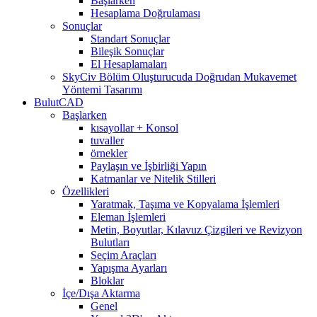
Başlarken
Hesaplama Doğrulaması
Sonuçlar
Standart Sonuçlar
Bileşik Sonuçlar
El Hesaplamaları
SkyCiv Bölüm Oluşturucuda Doğrudan Mukavemet
Yöntemi Tasarımı
BulutCAD
Başlarken
kısayollar + Konsol
tuvaller
örnekler
Paylaşın ve İşbirliği Yapın
Katmanlar ve Nitelik Stilleri
Özellikleri
Yaratmak, Taşıma ve Kopyalama İşlemleri
Eleman İşlemleri
Metin, Boyutlar, Kılavuz Çizgileri ve Revizyon
Bulutları
Seçim Araçları
Yapışma Ayarları
Bloklar
İçe/Dışa Aktarma
Genel