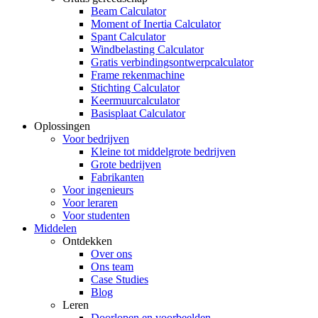
Beam Calculator
Moment of Inertia Calculator
Spant Calculator
Windbelasting Calculator
Gratis verbindingsontwerpcalculator
Frame rekenmachine
Stichting Calculator
Keermuurcalculator
Basisplaat Calculator
Oplossingen
Voor bedrijven
Kleine tot middelgrote bedrijven
Grote bedrijven
Fabrikanten
Voor ingenieurs
Voor leraren
Voor studenten
Middelen
Ontdekken
Over ons
Ons team
Case Studies
Blog
Leren
Doorlopen en voorbeelden