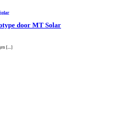
Solar
totype door MT Solar
en [...]