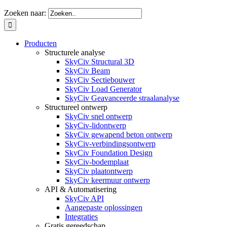
Zoeken naar:
Producten
Structurele analyse
SkyCiv Structural 3D
SkyCiv Beam
SkyCiv Sectiebouwer
SkyCiv Load Generator
SkyCiv Geavanceerde straalanalyse
Structureel ontwerp
SkyCiv snel ontwerp
SkyCiv-lidontwerp
SkyCiv gewapend beton ontwerp
SkyCiv-verbindingsontwerp
SkyCiv Foundation Design
SkyCiv-bodemplaat
SkyCiv plaatontwerp
SkyCiv keermuur ontwerp
API & Automatisering
SkyCiv API
Aangepaste oplossingen
Integraties
Gratis gereedschap