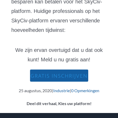
besparen kan betalen voor het SkyCiv-
platform. Huidige professionals op het
SkyCiv-platform ervaren verschillende
hoeveelheden tijdwinst:
We zijn ervan overtuigd dat u dat ook
kunt! Meld u nu gratis aan!
GRATIS INSCHRIJVEN
25 augustus, 2020
|
Industrie
|
0 Opmerkingen
Deel dit verhaal, Kies uw platform!
Facebook
Twitter
Reddit
LinkedIn
WhatsApp
Tumblr
Pinterest
Vk
E-