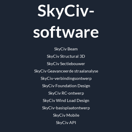
SkyCiv-
mail
software
SkyCiv Beam
SkyCiv Structural 3D
SkyCiv Sectiebouwer
SkyCiv Geavanceerde straalanalyse
SkyCiv-verbindingsontwerp
SkyCiv Foundation Design
SkyCiv RC-ontwerp
SkyCiv Wind Load Design
SkyCiv-basisplaatontwerp
SkyCiv Mobile
SkyCiv API