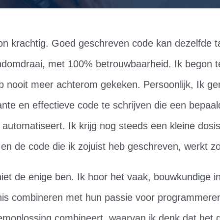
on krachtig. Goed geschreven code kan dezelfde t
andomdraai, met 100% betrouwbaarheid. Ik begon 
b nooit meer achterom gekeken. Persoonlijk, Ik ge
nte en effectieve code te schrijven die een bepaal
 automatiseert. Ik krijg nog steeds een kleine do
ik en de code die ik zojuist heb geschreven, werkt z
niet de enige ben. Ik hoor het vaak, bouwkundige i
is combineren met hun passie voor programmeren.
eemoplossing combineert, waarvan ik denk dat het d