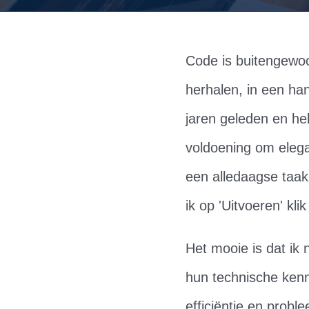
Code is buitengewo
herhalen, in een h
jaren geleden en he
voldoening om elega
een alledaagse taak
ik op 'Uitvoeren' kl
Het mooie is dat ik 
hun technische kenn
efficiëntie en probl