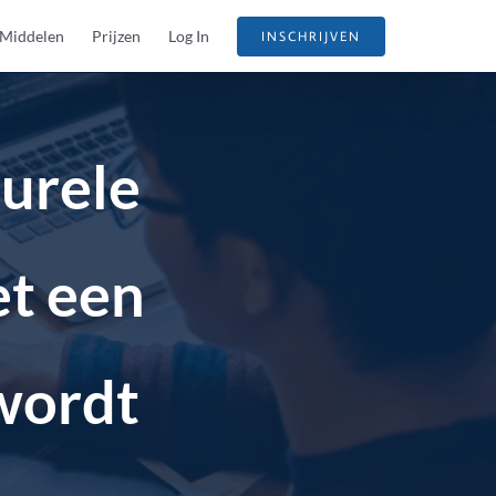
Middelen
Prijzen
Log In
INSCHRIJVEN
urele
t een
 wordt