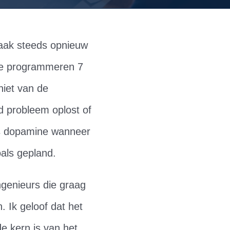
aak steeds opnieuw
te programmeren 7
niet van de
d probleem oplost of
sis dopamine wanneer
oals gepland.
ngenieurs die graag
 Ik geloof dat het
e kern is van het