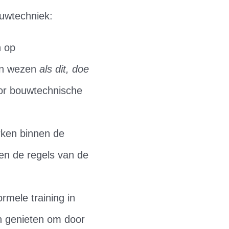
ouwtechniek:
n op
in wezen
als dit, doe
oor bouwtechnische
rken binnen de
en de regels van de
rmele training in
n genieten om door