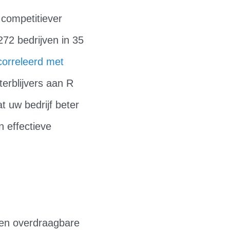
 competitiever
72 bedrijven in 35
correleerd met
terblijvers aan R
t uw bedrijf beter
 effectieve
een overdraagbare