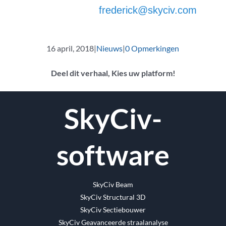
frederick@skyciv.com
16 april, 2018
|
Nieuws
|
0 Opmerkingen
Deel dit verhaal, Kies uw platform!
Facebook
Twitter
Reddit
LinkedIn
WhatsApp
Tumblr
Pinterest
Vk
E-
SkyCiv-
mail
software
SkyCiv Beam
SkyCiv Structural 3D
SkyCiv Sectiebouwer
SkyCiv Geavanceerde straalanalyse