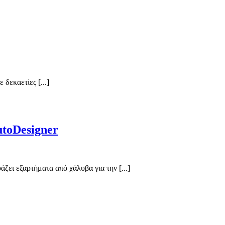
δεκαετίες [...]
toDesigner
ει εξαρτήματα από χάλυβα για την [...]