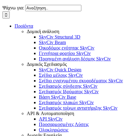
Ψάχνω για:
Προϊόντα
Δομική ανάλυση
SkyCiv Structural 3D
SkyCiv Beam
Οικοδόμος ενότητας SkyCiv
Γεννήτρια φορτίου SkyCiv
Προηγμένη ανάλυση δέσμης SkyCiv
Δομικός Σχεδιασμός
SkyCiv Quick Design
Σχέδιο μέλους SkyCiv
Σχέδιο ενισχυμένου σκυροδέματος SkyCiv
Σχεδιασμός σύνδεσης SkyCiv
Σχεδιασμός Ιδρύματος SkyCiv
Βάση SkyCiv Base
Σχεδιασμός πλακών SkyCiv
Σχεδιασμός τοίχων αντιστήριξης SkyCiv
API & Αυτοματοποίηση
API SkyCiv
Προσαρμοσμένες Λύσεις
Ολοκληρώσεις
Δωρεάν Εργαλεία