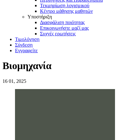
Τεκμηρίωση λογισμικού
Κέντρο μάθησης μαθητών
Υποστήριξη
Διασφάλιση ποιότητας
Επικοινωνήστε μαζί μας
Συχνές ερωτήσεις
Τιμολόγηση
Σύνδεση
Εγγραφείτε
Βιομηχανία
16
01, 2025