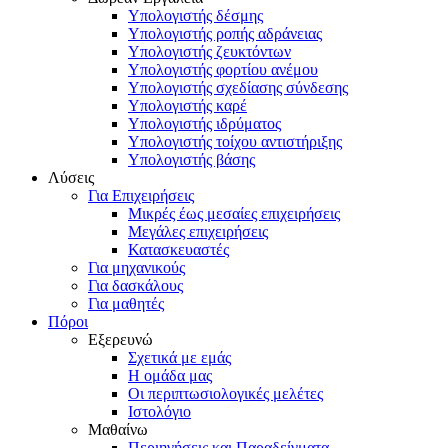
Υπολογιστής δέσμης
Υπολογιστής ροπής αδράνειας
Υπολογιστής ζευκτόντων
Υπολογιστής φορτίου ανέμου
Υπολογιστής σχεδίασης σύνδεσης
Υπολογιστής καρέ
Υπολογιστής ιδρύματος
Υπολογιστής τοίχου αντιστήριξης
Υπολογιστής βάσης
Λύσεις
Για Επιχειρήσεις
Μικρές έως μεσαίες επιχειρήσεις
Μεγάλες επιχειρήσεις
Κατασκευαστές
Για μηχανικούς
Για δασκάλους
Για μαθητές
Πόροι
Εξερευνώ
Σχετικά με εμάς
Η ομάδα μας
Οι περιπτωσιολογικές μελέτες
Ιστολόγιο
Μαθαίνω
Περιηγήσεις και Παραδείγματα