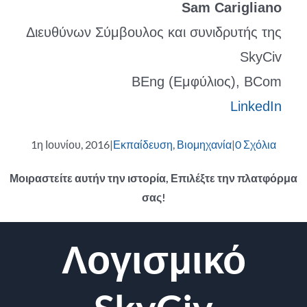
Sam Carigliano
Διευθύνων Σύμβουλος και συνιδρυτής της
SkyCiv
BEng (Εμφύλιος), BCom
LinkedIn
1η Ιουνίου, 2016
|
Εκπαίδευση
,
Βιομηχανία
|
0 Σχόλια
Μοιραστείτε αυτήν την ιστορία, Επιλέξτε την πλατφόρμα
σας!
Facebook
Κελάδημα
Reddit
LinkedIn
WhatsApp
Tumblr
Pinterest
Vk
ΗΛΕΚΤΡΟΝΙΚΗ
Λογισμικό
ΔΙΕΥΘΥΝΣΗ