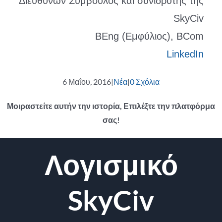
Διευθύνων Σύμβουλος και συνιδρυτής της
SkyCiv
BEng (Εμφύλιος), BCom
LinkedIn
6 Μαΐου, 2016
|
Νέα
|
0 Σχόλια
Μοιραστείτε αυτήν την ιστορία, Επιλέξτε την πλατφόρμα
σας!
Facebook
Κελάδημα
Reddit
LinkedIn
WhatsApp
Tumblr
Pinterest
Vk
ΗΛΕΚΤΡΟΝΙΚΗ
Λογισμικό
ΔΙΕΥΘΥΝΣΗ
SkyCiv