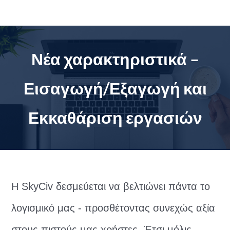
Μετάβαση
στο
περιεχόμενο
Νέα χαρακτηριστικά –
Εισαγωγή/Εξαγωγή και
Εκκαθάριση εργασιών
Η SkyCiv δεσμεύεται να βελτιώνει πάντα το
λογισμικό μας - προσθέτοντας συνεχώς αξία
στους πιστούς μας χρήστες. Έτσι μόλις