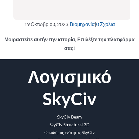
19 Οκτωβρίου, 2023
|
Βιομηχανία
|
0 Σχόλια
Μοιραστείτε αυτήν την ιστορία, Επιλέξτε την πλατφόρμα
σας!
Facebook
Κελάδημα
Reddit
LinkedIn
WhatsApp
Tumblr
Pinterest
Vk
ΗΛΕΚΤΡΟΝΙΚΗ
Λογισμικό
ΔΙΕΥΘΥΝΣΗ
SkyCiv
SkyCiv Beam
SkyCiv Structural 3D
Οικοδόμος ενότητας SkyCiv