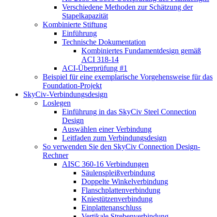
Verschiedene Methoden zur Schätzung der
Stapelkapazität
Kombinierte Stiftung
Einführung
Technische Dokumentation
Kombiniertes Fundamentdesign gemäß
ACI 318-14
ACI-Überprüfung #1
Beispiel für eine exemplarische Vorgehensweise für das
Foundation-Projekt
SkyCiv-Verbindungsdesign
Loslegen
Einführung in das SkyCiv Steel Connection
Design
Auswählen einer Verbindung
Leitfaden zum Verbindungsdesign
So verwenden Sie den SkyCiv Connection Design-
Rechner
AISC 360-16 Verbindungen
Säulenspleißverbindung
Doppelte Winkelverbindung
Flanschplattenverbindung
Kniestützenverbindung
Einplattenanschluss
Vertikale Strebenverbindung