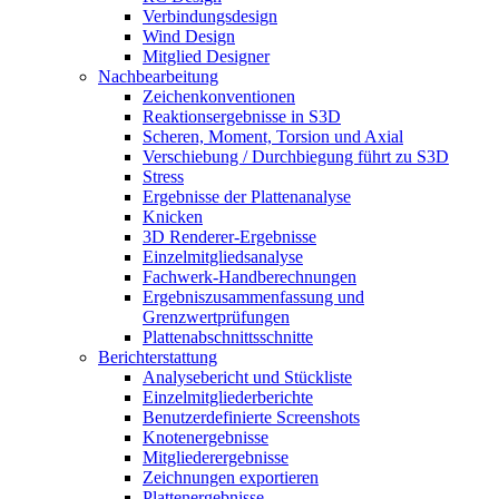
Verbindungsdesign
Wind Design
Mitglied Designer
Nachbearbeitung
Zeichenkonventionen
Reaktionsergebnisse in S3D
Scheren, Moment, Torsion und Axial
Verschiebung / Durchbiegung führt zu S3D
Stress
Ergebnisse der Plattenanalyse
Knicken
3D Renderer-Ergebnisse
Einzelmitgliedsanalyse
Fachwerk-Handberechnungen
Ergebniszusammenfassung und
Grenzwertprüfungen
Plattenabschnittsschnitte
Berichterstattung
Analysebericht und Stückliste
Einzelmitgliederberichte
Benutzerdefinierte Screenshots
Knotenergebnisse
Mitgliederergebnisse
Zeichnungen exportieren
Plattenergebnisse