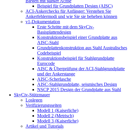
Biegen mit starker Achse
Beispiel für Grundplatten Design (AISC)
ACI-Ankerchecks für Anfänger: Verstehen Sie
Ankerfehlermodi und wie Sie sie beheben können
v1-Dokumentation
Erste Schritte mit dem SkyCiv-
Basisplattendesign
Konstruktionsbeispiel einer Grundplatte aus
AISC-Stahl
Grundplattenkonstruktion aus Stahl Australisches
Codebeispiel
Konstruktionsbeispiel für Stahlgrundplatte
Eurocode
AISC & Überprüfung der ACI-Stahlgrundplatte
und der Ankerstange
AISC-Scherlasche
AISC-Stahlgrundplatte, seismisches Design
NSCP 2015 Design der Grundplatte aus Stahl
SkyCiv-Stützmauer
Loslegen
Verifizierungsseiten
Modell 1 (Kaiserliche)
Modell 2 (Metrisch)
Modell 3 (Kaiserliche)
Artikel und Tutorials