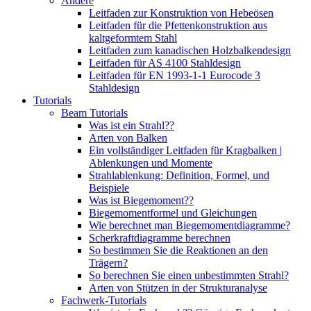
Andere
Leitfaden zur Konstruktion von Hebeösen
Leitfaden für die Pfettenkonstruktion aus
kaltgeformtem Stahl
Leitfaden zum kanadischen Holzbalkendesign
Leitfaden für AS 4100 Stahldesign
Leitfaden für EN 1993-1-1 Eurocode 3
Stahldesign
Tutorials
Beam Tutorials
Was ist ein Strahl??
Arten von Balken
Ein vollständiger Leitfaden für Kragbalken |
Ablenkungen und Momente
Strahlablenkung: Definition, Formel, und
Beispiele
Was ist Biegemoment??
Biegemomentformel und Gleichungen
Wie berechnet man Biegemomentdiagramme?
Scherkraftdiagramme berechnen
So bestimmen Sie die Reaktionen an den
Trägern?
So berechnen Sie einen unbestimmten Strahl?
Arten von Stützen in der Strukturanalyse
Fachwerk-Tutorials