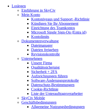
Loslegen
Einführung in SkyCiv
Mein Konto
Kontoniveaus und Support -Richtlinie
Kündigen Sie Ihr Abonnement
Einrichtung des Teamkontos
Microsoft Single Sign-On (Entra id)
Kontolimits
Dokumentenverwaltung
Dateimanager
Dateien freigeben
Revisionskontrolle
Unternehmen
Unsere Firma
Qualitätssicherung
Sicherheit + 2FA
Aufzeichnungen führen
Software-Änderungsprotokolle
Datenschutz-Bestimmungen
Cookie-Richtlinie
Liste der Unterauftragsverarbeiter
SkyCiv Mobile
Geschäftsbedingungen
Allgemeine Nutzungsbedingungen