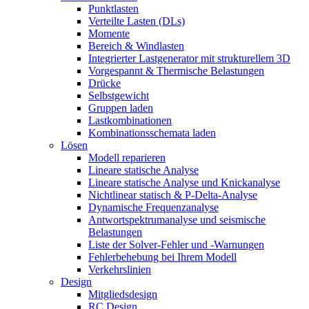
Punktlasten
Verteilte Lasten (DLs)
Momente
Bereich & Windlasten
Integrierter Lastgenerator mit strukturellem 3D
Vorgespannt & Thermische Belastungen
Drücke
Selbstgewicht
Gruppen laden
Lastkombinationen
Kombinationsschemata laden
Lösen
Modell reparieren
Lineare statische Analyse
Lineare statische Analyse und Knickanalyse
Nichtlinear statisch & P-Delta-Analyse
Dynamische Frequenzanalyse
Antwortspektrumanalyse und seismische
Belastungen
Liste der Solver-Fehler und -Warnungen
Fehlerbehebung bei Ihrem Modell
Verkehrslinien
Design
Mitgliedsdesign
RC Design