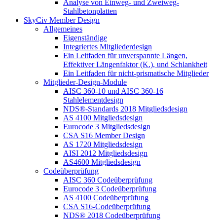
Analyse von Einweg- und Zweiweg-
Stahlbetonplatten
SkyCiv Member Design
Allgemeines
Eigenständige
Integriertes Mitgliederdesign
Ein Leitfaden für unverspannte Längen,
Effektiver Längenfaktor (K.), und Schlankheit
Ein Leitfaden für nicht-prismatische Mitglieder
Mitglieder-Design-Module
AISC 360-10 und AISC 360-16
Stahlelementdesign
NDS®-Standards 2018 Mitgliedsdesign
AS 4100 Mitgliedsdesign
Eurocode 3 Mitgliedsdesign
CSA S16 Member Design
AS 1720 Mitgliedsdesign
AISI 2012 Mitgliedsdesign
AS4600 Mitgliedsdesign
Codeüberprüfung
AISC 360 Codeüberprüfung
Eurocode 3 Codeüberprüfung
AS 4100 Codeüberprüfung
CSA S16-Codeüberprüfung
NDS® 2018 Codeüberprüfung