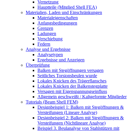
Vernetzung
Hauptteile (Mitglied Shell FEA)
Materialien, Laden und Einschränkungen
Materialeigenschaften
Anfangsbedingungen
Grenzen
Ladungen
Verschiebung
Federn
Analyse und Ergebnisse
Analysetypen
Ergebnisse und Anzeigen
Überprüfung
Balken mit Stegöffnungen versagen
Seitliches Torsionsbeulen wurde
Lokales Knicken des Trägerflansches
Lokales Knicken der Balkenstegplatte
Versagen mit Eigenspannungseinfluss
Allgemein geschweißt / Kaltgeformte Mitglieder
Tutorials (Beam Shell FEM)
Designbeispiel 1: Balken mit Stegöffnungen &
Versteifungen (Lineare Analyse)
Designbeispiel 2: Balken mit Stegöffnungen &
Versteifungen (Nichtlineare Analyse)
Beispiel 3. Beulanalyse von Stahlstützen mit