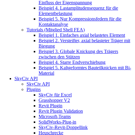
Einfluss der Eigenspannung
Beispiel 4. Lastamplitudensequenz für die
Elementbelastung
Beispiel 5. Nur Kompressionsfedern für die
Kontaktanalyse
Tutorials (Mitglied Shell FEA)
Beispiel 1. Einfaches axial belastetes Element
Beispiel 2. Versteifter, axial belasteter Träger mit
Biegung
Beispiel 3. Globale Knickung des Trägers
zwischen den Stützen
Beispiel 4. Starre Endverschiebung
Beispiel 5. Kaltgeformtes Bauteilknicken mit Bi-
Material
SkyCiv API
SkyCiv API
Plugins
SkyCiv für Excel
Grasshopper V2
Revit Plugin
Revit Plugin Validation
Microsoft-Teams
SolidWorks-Plug-in
SkyCiv-Revit-Doppellink
Heuschrecke