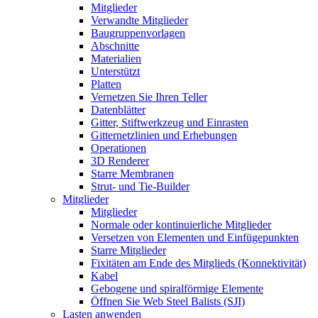
Mitglieder
Verwandte Mitglieder
Baugruppenvorlagen
Abschnitte
Materialien
Unterstützt
Platten
Vernetzen Sie Ihren Teller
Datenblätter
Gitter, Stiftwerkzeug und Einrasten
Gitternetzlinien und Erhebungen
Operationen
3D Renderer
Starre Membranen
Strut- und Tie-Builder
Mitglieder
Mitglieder
Normale oder kontinuierliche Mitglieder
Versetzen von Elementen und Einfügepunkten
Starre Mitglieder
Fixitäten am Ende des Mitglieds (Konnektivität)
Kabel
Gebogene und spiralförmige Elemente
Öffnen Sie Web Steel Balists (SJI)
Lasten anwenden