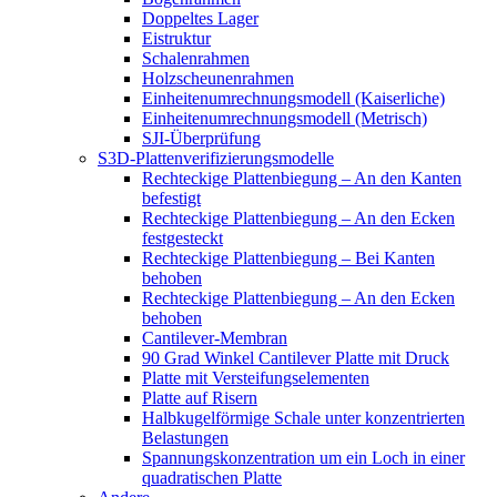
Doppeltes Lager
Eistruktur
Schalenrahmen
Holzscheunenrahmen
Einheitenumrechnungsmodell (Kaiserliche)
Einheitenumrechnungsmodell (Metrisch)
SJI-Überprüfung
S3D-Plattenverifizierungsmodelle
Rechteckige Plattenbiegung – An den Kanten
befestigt
Rechteckige Plattenbiegung – An den Ecken
festgesteckt
Rechteckige Plattenbiegung – Bei Kanten
behoben
Rechteckige Plattenbiegung – An den Ecken
behoben
Cantilever-Membran
90 Grad Winkel Cantilever Platte mit Druck
Platte mit Versteifungselementen
Platte auf Risern
Halbkugelförmige Schale unter konzentrierten
Belastungen
Spannungskonzentration um ein Loch in einer
quadratischen Platte