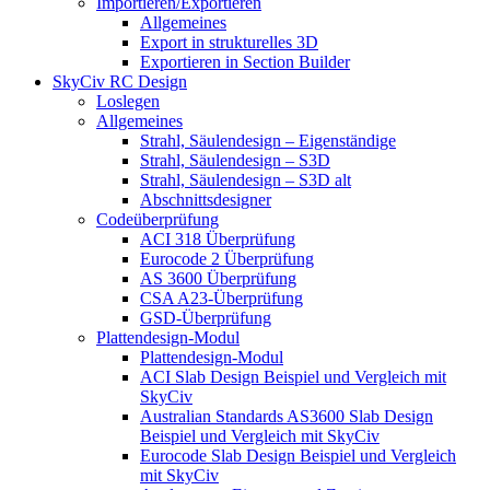
Importieren/Exportieren
Allgemeines
Export in strukturelles 3D
Exportieren in Section Builder
SkyCiv RC Design
Loslegen
Allgemeines
Strahl, Säulendesign – Eigenständige
Strahl, Säulendesign – S3D
Strahl, Säulendesign – S3D alt
Abschnittsdesigner
Codeüberprüfung
ACI 318 Überprüfung
Eurocode 2 Überprüfung
AS 3600 Überprüfung
CSA A23-Überprüfung
GSD-Überprüfung
Plattendesign-Modul
Plattendesign-Modul
ACI Slab Design Beispiel und Vergleich mit
SkyCiv
Australian Standards AS3600 Slab Design
Beispiel und Vergleich mit SkyCiv
Eurocode Slab Design Beispiel und Vergleich
mit SkyCiv