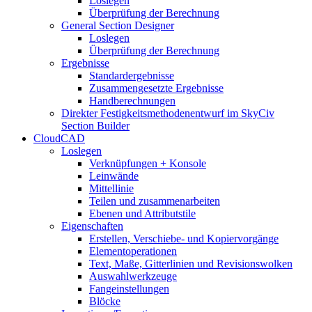
Loslegen
Überprüfung der Berechnung
General Section Designer
Loslegen
Überprüfung der Berechnung
Ergebnisse
Standardergebnisse
Zusammengesetzte Ergebnisse
Handberechnungen
Direkter Festigkeitsmethodenentwurf im SkyCiv
Section Builder
CloudCAD
Loslegen
Verknüpfungen + Konsole
Leinwände
Mittellinie
Teilen und zusammenarbeiten
Ebenen und Attributstile
Eigenschaften
Erstellen, Verschiebe- und Kopiervorgänge
Elementoperationen
Text, Maße, Gitterlinien und Revisionswolken
Auswahlwerkzeuge
Fangeinstellungen
Blöcke