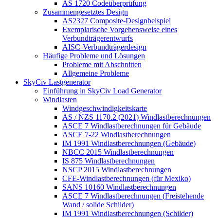
AS 1720 Codeüberprüfung
Zusammengesetztes Design
AS2327 Composite-Designbeispiel
Exemplarische Vorgehensweise eines
Verbundträgerentwurfs
AISC-Verbundträgerdesign
Häufige Probleme und Lösungen
Probleme mit Abschnitten
Allgemeine Probleme
SkyCiv Lastgenerator
Einführung in SkyCiv Load Generator
Windlasten
Windgeschwindigkeitskarte
AS / NZS 1170.2 (2021) Windlastberechnungen
ASCE 7 Windlastberechnungen für Gebäude
ASCE 7-22 Windlastberechnungen
IM 1991 Windlastberechnungen (Gebäude)
NBCC 2015 Windlastberechnungen
IS 875 Windlastberechnungen
NSCP 2015 Windlastberechnungen
CFE-Windlastberechnungen (für Mexiko)
SANS 10160 Windlastberechnungen
ASCE 7 Windlastberechnungen (Freistehende
Wand / solide Schilder)
IM 1991 Windlastberechnungen (Schilder)