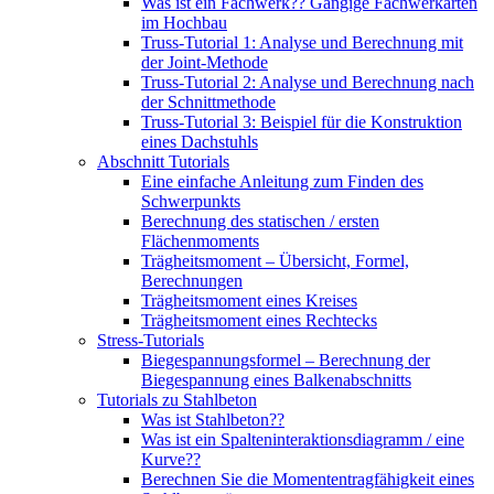
Was ist ein Fachwerk?? Gängige Fachwerkarten
im Hochbau
Truss-Tutorial 1: Analyse und Berechnung mit
der Joint-Methode
Truss-Tutorial 2: Analyse und Berechnung nach
der Schnittmethode
Truss-Tutorial 3: Beispiel für die Konstruktion
eines Dachstuhls
Abschnitt Tutorials
Eine einfache Anleitung zum Finden des
Schwerpunkts
Berechnung des statischen / ersten
Flächenmoments
Trägheitsmoment – ​​Übersicht, Formel,
Berechnungen
Trägheitsmoment eines Kreises
Trägheitsmoment eines Rechtecks
Stress-Tutorials
Biegespannungsformel – Berechnung der
Biegespannung eines Balkenabschnitts
Tutorials zu Stahlbeton
Was ist Stahlbeton??
Was ist ein Spalteninteraktionsdiagramm / eine
Kurve??
Berechnen Sie die Momententragfähigkeit eines