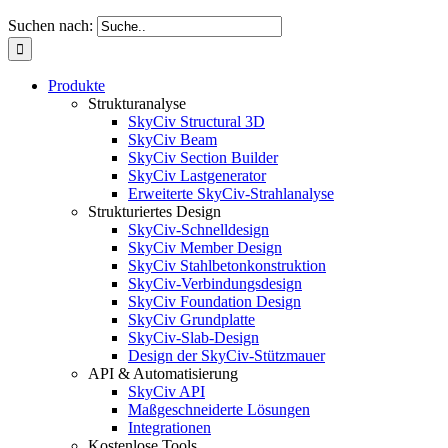
Suchen nach:
Produkte
Strukturanalyse
SkyCiv Structural 3D
SkyCiv Beam
SkyCiv Section Builder
SkyCiv Lastgenerator
Erweiterte SkyCiv-Strahlanalyse
Strukturiertes Design
SkyCiv-Schnelldesign
SkyCiv Member Design
SkyCiv Stahlbetonkonstruktion
SkyCiv-Verbindungsdesign
SkyCiv Foundation Design
SkyCiv Grundplatte
SkyCiv-Slab-Design
Design der SkyCiv-Stützmauer
API & Automatisierung
SkyCiv API
Maßgeschneiderte Lösungen
Integrationen
Kostenlose Tools