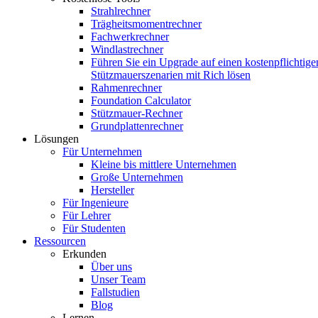
Strahlrechner
Trägheitsmomentrechner
Fachwerkrechner
Windlastrechner
Führen Sie ein Upgrade auf einen kostenpflichtige
Stützmauerszenarien mit Rich lösen
Rahmenrechner
Foundation Calculator
Stützmauer-Rechner
Grundplattenrechner
Lösungen
Für Unternehmen
Kleine bis mittlere Unternehmen
Große Unternehmen
Hersteller
Für Ingenieure
Für Lehrer
Für Studenten
Ressourcen
Erkunden
Über uns
Unser Team
Fallstudien
Blog
Lernen