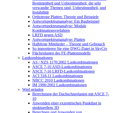
Bestimmtheit und Unbestimmtheit, die sehr
verwandte Themen sind, Unbestimmtheit, und
Instabilität
Orthotrope Platten: Theorie und Beispiele
Antwortspektrumanalyse: Ein Baubeispiel
Antwortspektrumanalyse: Modale
Kombinationsverfahren
LRFD gegen ASD
Antwortspektrumanalyse: Platten
Halbfeste Mitglieder – Theorie und Gebrauch
So importieren Sie eine DWG-Datei in SkyCiv
Flächenlasten des FE-Plattenmodells
Lastkombinationen
AS / NZS 1170:2002 Lastkombinationen
ASCE 7-10 ASD-Lastkombinationen
ASCE 7-16 LRFD-Lastkombinationen
ACI 318-11 Lastkombinationen
NBCC 2010 Lastkombinationen
IM 1990:2002 Lastkombinationen
Wird geladen
Berechnung der Dachschneelasten mit ASCE 7-
10
Anwenden einer exzentrischen Punktlast in
strukturellem 3D
Berechnen und Anwenden von