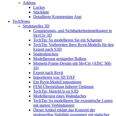
Addons
Locker
Stückliste
Detaillierte Kommentare App
TechNotes
Strukturelles 3D
Gruppierungs- und Sichtbarkeitseinstellungen in
SkyCiv 3D
TechTip: So modellieren Sie ein Scharnier
TechTip: Vorbereiten Ihres Revit-Modells für den
Export nach S3D
Spaltenknicken
Modellierung gestapelter Balken
Moment-Frame-Design mit SkyCiv (AISC 360-
10)
Export nach Revit
Importieren von 3D DXF
Ein Revit-Modell importieren
FEM-Überprüfung höherer Ordnung
TechTip: SketchUp zu S3D
Modellierung eines Walmdaches
TechTip: So modellieren Sie exzentrische Lasten
mit starren Verbindungen
Dieser Artikel erklärt das Konzept der
strukturellen Stabilität zusammen mit statischer