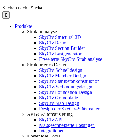
Suchen nach:
Produkte
Strukturanalyse
SkyCiv Structural 3D
SkyCiv Beam
SkyCiv Section Builder
SkyCiv Lastgenerator
Erweiterte SkyCiv-Strahlanalyse
Strukturiertes Design
SkyCiv-Schnelldesign
SkyCiv Member Design
SkyCiv Stahlbetonkonstruktion
SkyCiv-Verbindungsdesign
SkyCiv Foundation Design
SkyCiv Grundplatte
SkyCiv-Slab-Design
Design der SkyCiv-Stützmauer
API & Automatisierung
SkyCiv API
Maßgeschneiderte Lösungen
Integrationen
Kostenlose Tools