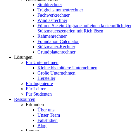
Strahlrechner
Trägheitsmomentrechner
Fachwerkrechner
Windlastrechner
Führen Sie ein Upgrade auf einen kostenpflichtige
Stützmauerszenarien mit Rich lösen
Rahmenrechner
Foundation Calculator
Stützmauer-Rechner
Grundplattenrechner
Lösungen
Für Unternehmen
Kleine bis mittlere Unternehmen
Große Unternehmen
Hersteller
Für Ingenieure
Für Lehrer
Für Studenten
Ressourcen
Erkunden
Über uns
Unser Team
Fallstudien
Blog
Lernen