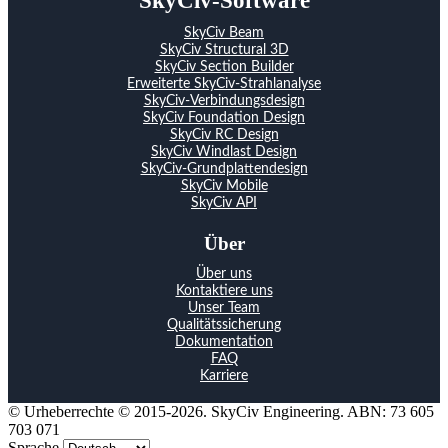
SkyCiv-Software
SkyCiv Beam
SkyCiv Structural 3D
SkyCiv Section Builder
Erweiterte SkyCiv-Strahlanalyse
SkyCiv-Verbindungsdesign
SkyCiv Foundation Design
SkyCiv RC Design
SkyCiv Windlast Design
SkyCiv-Grundplattendesign
SkyCiv Mobile
SkyCiv API
Über
Über uns
Kontaktiere uns
Unser Team
Qualitätssicherung
Dokumentation
FAQ
Karriere
© Urheberrechte © 2015-2026. SkyCiv Engineering. ABN: 73 605
703 071
Sprache