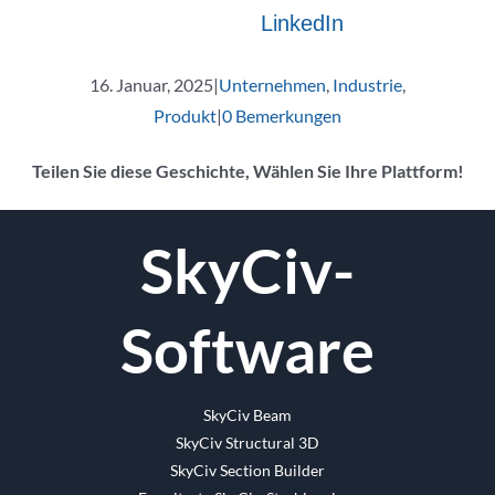
LinkedIn
16. Januar, 2025
|
Unternehmen
,
Industrie
,
Produkt
|
0 Bemerkungen
Teilen Sie diese Geschichte, Wählen Sie Ihre Plattform!
Facebook
Twitter
Reddit
LinkedIn
WhatsApp
Tumblr
Pinterest
Vk
Email
SkyCiv-
Software
SkyCiv Beam
SkyCiv Structural 3D
SkyCiv Section Builder