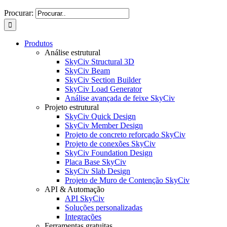
Procurar:
Produtos
Análise estrutural
SkyCiv Structural 3D
SkyCiv Beam
SkyCiv Section Builder
SkyCiv Load Generator
Análise avançada de feixe SkyCiv
Projeto estrutural
SkyCiv Quick Design
SkyCiv Member Design
Projeto de concreto reforçado SkyCiv
Projeto de conexões SkyCiv
SkyCiv Foundation Design
Placa Base SkyCiv
SkyCiv Slab Design
Projeto de Muro de Contenção SkyCiv
API & Automação
API SkyCiv
Soluções personalizadas
Integrações
Ferramentas gratuitas