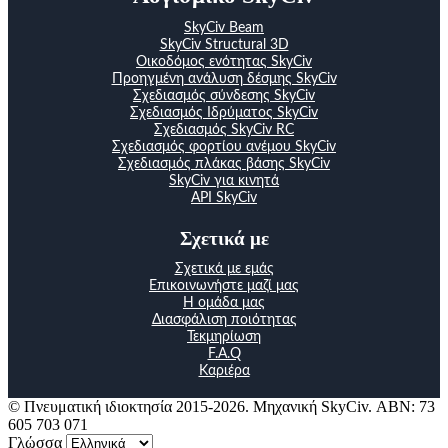
SkyCiv Beam
SkyCiv Structural 3D
Οικοδόμος ενότητας SkyCiv
Προηγμένη ανάλυση δέσμης SkyCiv
Σχεδιασμός σύνδεσης SkyCiv
Σχεδιασμός Ιδρύματος SkyCiv
Σχεδιασμός SkyCiv RC
Σχεδιασμός φορτίου ανέμου SkyCiv
Σχεδιασμός πλάκας βάσης SkyCiv
SkyCiv για κινητά
API SkyCiv
Σχετικά με
Σχετικά με εμάς
Επικοινωνήστε μαζί μας
Η ομάδα μας
Διασφάλιση ποιότητας
Τεκμηρίωση
F.A.Q
Καριέρα
© Πνευματική ιδιοκτησία 2015-2026. Μηχανική SkyCiv. ΑΒΝ: 73
605 703 071
Γλώσσα