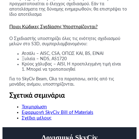
πραγματοποιείται ο έλεγχος σχεδιασμού. Εάν τα
αποτελέσματα της δύναμης ενημερωθούν, θα επιστρέψει το
ίδιο αποτέλεσμα
Ποιοι Κώδικες Σχεδίασης Υποστηρίζονται?
Ο Σχεδιαστής υποστηρίζει όλες τις ενότητες σχεδιασμού
μελών στο S3D, συμπεριλαμβανομένου:
Ατσάλι – AISC, CSA, ΟΠΩΣ ΚΑΙ, BS, ΕΙΝΑΙ
Ξυλεία – NDS, AS1720
Κρύος χάλυβας – AISI, Η προεπιλεγμένη τιμή είναι
1. Μπορεί να τροποποιηθεί
Για το SkyCiv Beam, Ολα τα παραπανω, εκτός από τις
μονάδες ανέμου, υποστηρίζονται.
Σχετικά σεμινάρια
Τεκμηρίωση
Εφαρμογή SkyCiv Bill of Materials
Σχέδιο μέλους
Λογισμικό SkyCiv