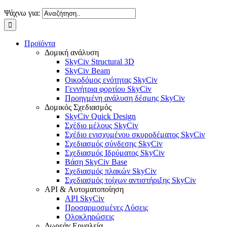
Ψάχνω για:
Προϊόντα
Δομική ανάλυση
SkyCiv Structural 3D
SkyCiv Beam
Οικοδόμος ενότητας SkyCiv
Γεννήτρια φορτίου SkyCiv
Προηγμένη ανάλυση δέσμης SkyCiv
Δομικός Σχεδιασμός
SkyCiv Quick Design
Σχέδιο μέλους SkyCiv
Σχέδιο ενισχυμένου σκυροδέματος SkyCiv
Σχεδιασμός σύνδεσης SkyCiv
Σχεδιασμός Ιδρύματος SkyCiv
Βάση SkyCiv Base
Σχεδιασμός πλακών SkyCiv
Σχεδιασμός τοίχων αντιστήριξης SkyCiv
API & Αυτοματοποίηση
API SkyCiv
Προσαρμοσμένες Λύσεις
Ολοκληρώσεις
Δωρεάν Εργαλεία