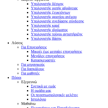
Υπολογιστής δέσμης
Υπολογιστής ροπής αδράνειας
Υπολογιστής ζευκτόντων
Υπολογιστής φορτίου ανέμου
Υπολογιστής σχεδίασης σύνδεσης
Υπολογιστής καρέ
Υπολογιστής ιδρύματος
Υπολογιστής τοίχου αντιστήριξης
Υπολογιστής βάσης
Λύσεις
Για Επιχειρήσεις
Μικρές έως μεσαίες επιχειρήσεις
Μεγάλες επιχειρήσεις
Κατασκευαστές
Για μηχανικούς
Για δασκάλους
Για μαθητές
Πόροι
Εξερευνώ
Σχετικά με εμάς
Η ομάδα μας
Οι περιπτωσιολογικές μελέτες
Ιστολόγιο
Μαθαίνω
Περιηγήσεις και Παραδείγματα