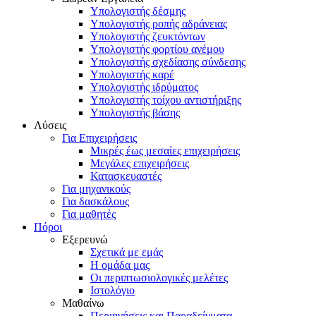
Υπολογιστής δέσμης
Υπολογιστής ροπής αδράνειας
Υπολογιστής ζευκτόντων
Υπολογιστής φορτίου ανέμου
Υπολογιστής σχεδίασης σύνδεσης
Υπολογιστής καρέ
Υπολογιστής ιδρύματος
Υπολογιστής τοίχου αντιστήριξης
Υπολογιστής βάσης
Λύσεις
Για Επιχειρήσεις
Μικρές έως μεσαίες επιχειρήσεις
Μεγάλες επιχειρήσεις
Κατασκευαστές
Για μηχανικούς
Για δασκάλους
Για μαθητές
Πόροι
Εξερευνώ
Σχετικά με εμάς
Η ομάδα μας
Οι περιπτωσιολογικές μελέτες
Ιστολόγιο
Μαθαίνω
Περιηγήσεις και Παραδείγματα