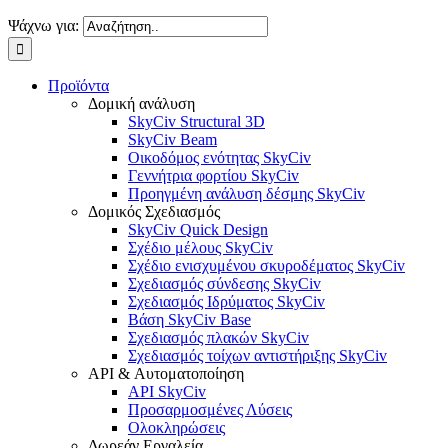
Ψάχνω για:
Προϊόντα
Δομική ανάλυση
SkyCiv Structural 3D
SkyCiv Beam
Οικοδόμος ενότητας SkyCiv
Γεννήτρια φορτίου SkyCiv
Προηγμένη ανάλυση δέσμης SkyCiv
Δομικός Σχεδιασμός
SkyCiv Quick Design
Σχέδιο μέλους SkyCiv
Σχέδιο ενισχυμένου σκυροδέματος SkyCiv
Σχεδιασμός σύνδεσης SkyCiv
Σχεδιασμός Ιδρύματος SkyCiv
Βάση SkyCiv Base
Σχεδιασμός πλακών SkyCiv
Σχεδιασμός τοίχων αντιστήριξης SkyCiv
API & Αυτοματοποίηση
API SkyCiv
Προσαρμοσμένες Λύσεις
Ολοκληρώσεις
Δωρεάν Εργαλεία