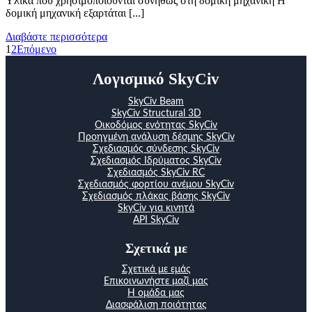
Υλικά που χρησιμοποιούνται συνήθως στη δομική μηχανική Η
δομική μηχανική εξαρτάται [...]
Διαβάστε περισσότερα
1
2
Επόμενο
Λογισμικό SkyCiv
SkyCiv Beam
SkyCiv Structural 3D
Οικοδόμος ενότητας SkyCiv
Προηγμένη ανάλυση δέσμης SkyCiv
Σχεδιασμός σύνδεσης SkyCiv
Σχεδιασμός Ιδρύματος SkyCiv
Σχεδιασμός SkyCiv RC
Σχεδιασμός φορτίου ανέμου SkyCiv
Σχεδιασμός πλάκας βάσης SkyCiv
SkyCiv για κινητά
API SkyCiv
Σχετικά με
Σχετικά με εμάς
Επικοινωνήστε μαζί μας
Η ομάδα μας
Διασφάλιση ποιότητας