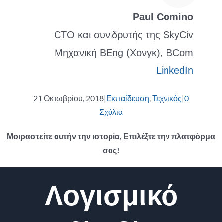
Paul Comino
CTO και συνιδρυτής της SkyCiv
Μηχανική BEng (Χονγκ), BCom
LinkedIn
21 Οκτωβρίου, 2018
|
Εκπαίδευση
,
Τεχνικός
|
0
Σχόλια
Μοιραστείτε αυτήν την ιστορία, Επιλέξτε την πλατφόρμα
σας!
Facebook
Κελάδημα
Reddit
LinkedIn
WhatsApp
Tumblr
Pinterest
Vk
ΗΛΕΚΤΡΟΝΙΚΗ
Λογισμικό
ΔΙΕΥΘΥΝΣΗ