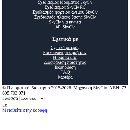
Σχεδιασμός Ιδρύματος SkyCiv
Σχεδιασμός SkyCiv RC
Σχεδιασμός φορτίου ανέμου SkyCiv
Σχεδιασμός πλάκας βάσης SkyCiv
SkyCiv για κινητά
API SkyCiv
Σχετικά με
Σχετικά με εμάς
Επικοινωνήστε μαζί μας
Η ομάδα μας
Διασφάλιση ποιότητας
Τεκμηρίωση
F.A.Q
Καριέρα
© Πνευματική ιδιοκτησία 2015-2026. Μηχανική SkyCiv. ΑΒΝ: 73
605 703 071
Γλώσσα
με
Μεταβείτε στην κορυφή