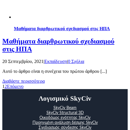
Μαθήματα διαρθρωτικού σχεδιασμού στις ΗΠΑ
Μαθήματα διαρθρωτικού σχεδιασμού
στις ΗΠΑ
20 Σεπτεμβρίου, 2021
|
Εκπαίδευση
|
0 Σχόλια
Αυτό το άρθρο είναι η συνέχεια του πρώτου άρθρου [...]
Διαβάστε περισσότερα
1
2
Επόμενο
Λογισμικό SkyCiv
SkyCiv Beam
SkyCiv Structural 3D
Οικοδόμος ενότητας SkyCiv
Προηγμένη ανάλυση δέσμης SkyCiv
Σχεδιασμός σύνδεσης SkyCiv