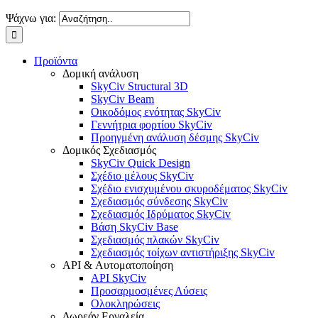
Ψάχνω για:
Προϊόντα
Δομική ανάλυση
SkyCiv Structural 3D
SkyCiv Beam
Οικοδόμος ενότητας SkyCiv
Γεννήτρια φορτίου SkyCiv
Προηγμένη ανάλυση δέσμης SkyCiv
Δομικός Σχεδιασμός
SkyCiv Quick Design
Σχέδιο μέλους SkyCiv
Σχέδιο ενισχυμένου σκυροδέματος SkyCiv
Σχεδιασμός σύνδεσης SkyCiv
Σχεδιασμός Ιδρύματος SkyCiv
Βάση SkyCiv Base
Σχεδιασμός πλακών SkyCiv
Σχεδιασμός τοίχων αντιστήριξης SkyCiv
API & Αυτοματοποίηση
API SkyCiv
Προσαρμοσμένες Λύσεις
Ολοκληρώσεις
Δωρεάν Εργαλεία