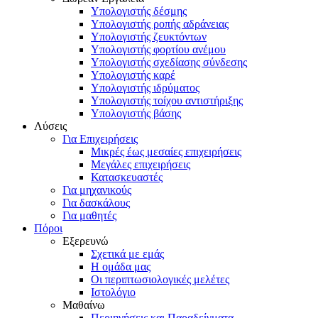
Υπολογιστής δέσμης
Υπολογιστής ροπής αδράνειας
Υπολογιστής ζευκτόντων
Υπολογιστής φορτίου ανέμου
Υπολογιστής σχεδίασης σύνδεσης
Υπολογιστής καρέ
Υπολογιστής ιδρύματος
Υπολογιστής τοίχου αντιστήριξης
Υπολογιστής βάσης
Λύσεις
Για Επιχειρήσεις
Μικρές έως μεσαίες επιχειρήσεις
Μεγάλες επιχειρήσεις
Κατασκευαστές
Για μηχανικούς
Για δασκάλους
Για μαθητές
Πόροι
Εξερευνώ
Σχετικά με εμάς
Η ομάδα μας
Οι περιπτωσιολογικές μελέτες
Ιστολόγιο
Μαθαίνω
Περιηγήσεις και Παραδείγματα