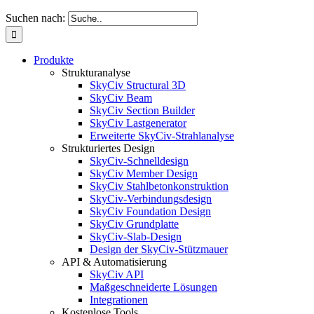
Suchen nach:
Produkte
Strukturanalyse
SkyCiv Structural 3D
SkyCiv Beam
SkyCiv Section Builder
SkyCiv Lastgenerator
Erweiterte SkyCiv-Strahlanalyse
Strukturiertes Design
SkyCiv-Schnelldesign
SkyCiv Member Design
SkyCiv Stahlbetonkonstruktion
SkyCiv-Verbindungsdesign
SkyCiv Foundation Design
SkyCiv Grundplatte
SkyCiv-Slab-Design
Design der SkyCiv-Stützmauer
API & Automatisierung
SkyCiv API
Maßgeschneiderte Lösungen
Integrationen
Kostenlose Tools