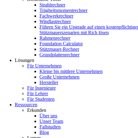
Strahlrechner
Trägheitsmomentrechner
Fachwerkrechner
Windlastrechner
Führen Sie ein Upgrade auf einen kostenpflichtige
Stützmauerszenarien mit Rich lösen
Rahmenrechner
Foundation Calculator
Stützmauer-Rechner
Grundplattenrechner
Lösungen
Für Unternehmen
Kleine bis mittlere Unternehmen
Große Unternehmen
Hersteller
Für Ingenieure
Für Lehrer
Für Studenten
Ressourcen
Erkunden
Über uns
Unser Team
Fallstudien
Blog
Lernen