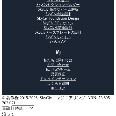
SkyCiv構造3D
SkyCivセクションビルダー
SkyCiv 高度なビーム解析
SkyCiv接続設計
SkyCiv Foundation Design
SkyCiv RCデザイン
SkyCiv風荷重設計
SkyCivベースプレートの設計
SkyCivモバイル
SkyCiv API
約
私たちに関しては
お問い合わせ
私たちのチーム
品質保証
ドキュメンテーション
よくある質問
キャリア
© 著作権 2015-2026. SkyCivエンジニアリング. ABN: 73 605
703 071
言語
沿って