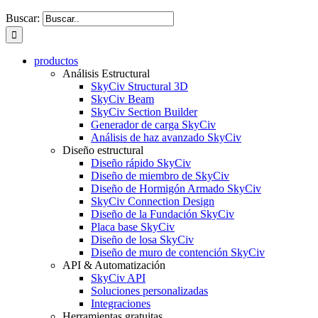
Buscar:
productos
Análisis Estructural
SkyCiv Structural 3D
SkyCiv Beam
SkyCiv Section Builder
Generador de carga SkyCiv
Análisis de haz avanzado SkyCiv
Diseño estructural
Diseño rápido SkyCiv
Diseño de miembro de SkyCiv
Diseño de Hormigón Armado SkyCiv
SkyCiv Connection Design
Diseño de la Fundación SkyCiv
Placa base SkyCiv
Diseño de losa SkyCiv
Diseño de muro de contención SkyCiv
API & Automatización
SkyCiv API
Soluciones personalizadas
Integraciones
Herramientas gratuitas