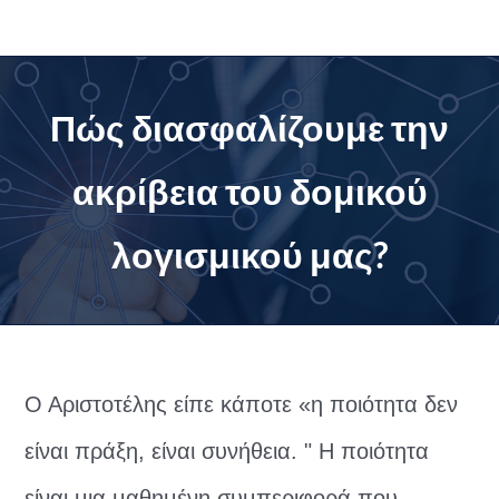
Μετάβαση
στο
περιεχόμενο
Πώς διασφαλίζουμε την
ακρίβεια του δομικού
λογισμικού μας?
Ο Αριστοτέλης είπε κάποτε «η ποιότητα δεν
είναι πράξη, είναι συνήθεια. " Η ποιότητα
είναι μια μαθημένη συμπεριφορά που