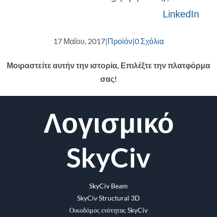
LinkedIn
17 Μαΐου, 2017
|
Προϊόν
|
0 Σχόλια
Μοιραστείτε αυτήν την ιστορία, Επιλέξτε την πλατφόρμα
σας!
Facebook
Κελάδημα
Reddit
LinkedIn
WhatsApp
Tumblr
Pinterest
Vk
ΗΛΕΚΤΡΟΝΙΚΗ
Λογισμικό
ΔΙΕΥΘΥΝΣΗ
SkyCiv
SkyCiv Beam
SkyCiv Structural 3D
Οικοδόμος ενότητας SkyCiv