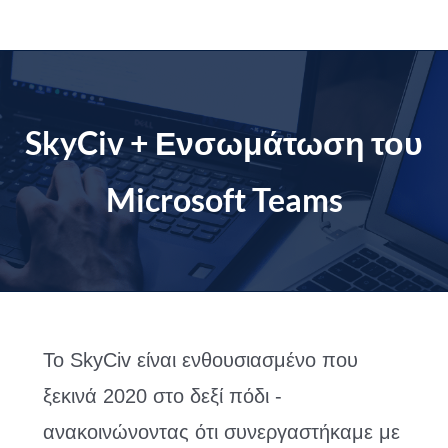
Μετάβαση
στο
περιεχόμενο
SkyCiv + Ενσωμάτωση του
Microsoft Teams
Το SkyCiv είναι ενθουσιασμένο που
ξεκινά 2020 στο δεξί πόδι -
ανακοινώνοντας ότι συνεργαστήκαμε με