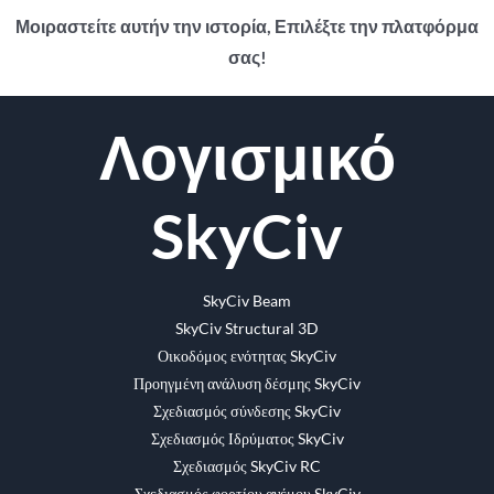
Μοιραστείτε αυτήν την ιστορία, Επιλέξτε την πλατφόρμα
σας!
Facebook
Κελάδημα
Reddit
LinkedIn
WhatsApp
Tumblr
Pinterest
Vk
ΗΛΕΚΤΡΟΝΙΚΗ
Λογισμικό
ΔΙΕΥΘΥΝΣΗ
SkyCiv
SkyCiv Beam
SkyCiv Structural 3D
Οικοδόμος ενότητας SkyCiv
Προηγμένη ανάλυση δέσμης SkyCiv
Σχεδιασμός σύνδεσης SkyCiv
Σχεδιασμός Ιδρύματος SkyCiv
Σχεδιασμός SkyCiv RC
Σχεδιασμός φορτίου ανέμου SkyCiv