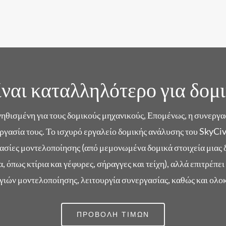
ίναι καταλληλότερο για δομ
νηθισμένη για τους δομικούς μηχανικούς, Επομένως, η συνεργασί
ργασία τους. Το ισχυρό εργαλείο δομικής ανάλυσης του SkyCiv
σίες μοντελοποίησης (από μεμονωμένα δομικά στοιχεία μιας δο
, όπως κτίρια και γέφυρες, σήραγγες και τείχη), αλλά επιτρέ
ιών μοντελοποίησης, λειτουργία συνεργασίας, καθώς και ολ
ΠΡΟΒΟΛΉ ΤΙΜΏΝ