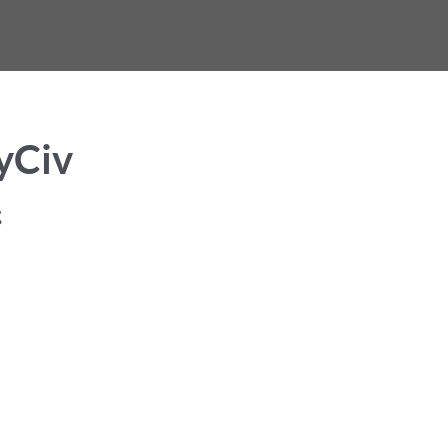
yCiv
ς