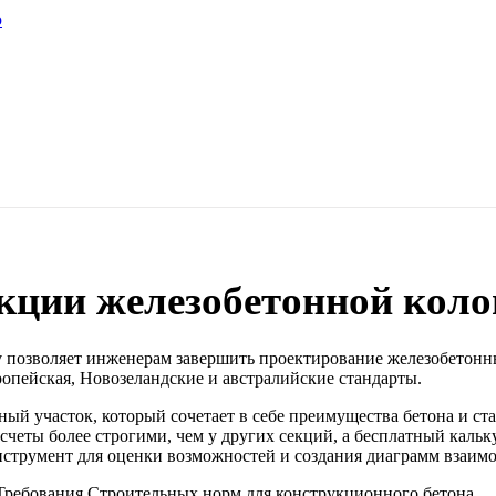
ю
кции железобетонной кол
 позволяет инженерам завершить проектирование железобетонн
ропейская, Новозеландские и австралийские стандарты.
ный участок, который сочетает в себе преимущества бетона и с
счеты более строгими, чем у других секций, а бесплатный каль
нструмент для оценки возможностей и создания диаграмм взаим
ребования Строительных норм для конструкционного бетона.