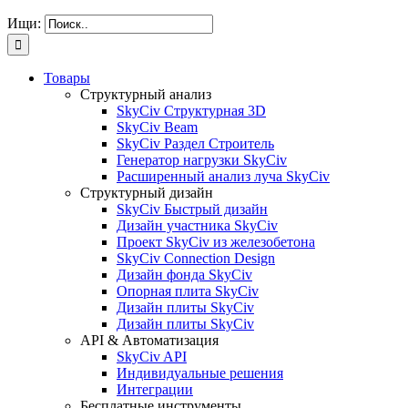
Ищи:
Товары
Структурный анализ
SkyCiv Структурная 3D
SkyCiv Beam
SkyCiv Раздел Строитель
Генератор нагрузки SkyCiv
Расширенный анализ луча SkyCiv
Структурный дизайн
SkyCiv Быстрый дизайн
Дизайн участника SkyCiv
Проект SkyCiv из железобетона
SkyCiv Connection Design
Дизайн фонда SkyCiv
Опорная плита SkyCiv
Дизайн плиты SkyCiv
Дизайн плиты SkyCiv
API & Автоматизация
SkyCiv API
Индивидуальные решения
Интеграции
Бесплатные инструменты