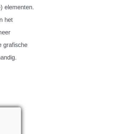
me) elementen.
n het
meer
 grafische
handig.