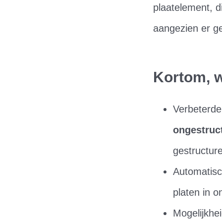
plaatelement, d
aangezien er g
Kortom, w
Verbeterde
ongestruc
gestructur
Automatis
platen in 
Mogelijkh