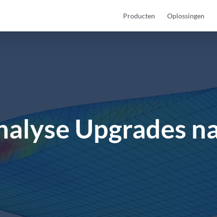
Producten
Oplossingen
nalyse Upgrades n