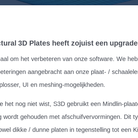
tural 3D Plates heeft zojuist een upgrad
emaal om het verbeteren van onze software. We he
beteringen aangebracht aan onze plaat- / schaalel
oplosser, UI en meshing-mogelijkheden.
je het nog niet wist, S3D gebruikt een Mindlin-plaa
g wordt gehouden met afschuifvervormingen. Dit ty
wel dikke / dunne platen in tegenstelling tot een K