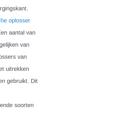
orgingskant.
che oplosser
Een aantal van
elijken van
ossers van
et uitrekken
n gebruikt. Dit
lende soorten
: