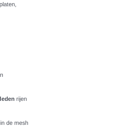
platen,
.
en
leden
rijen
in de mesh