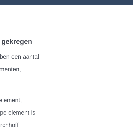
e gekregen
bben een aantal
ementen,
telement,
pe element is
irchhoff