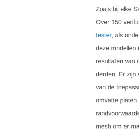
Zoals bij elke S
Over 150 verif
tester
, als ond
deze modellen 
resultaten van
derden. Er zijn
van de toepassi
omvatte platen 
randvoorwaarden
mesh om er maa