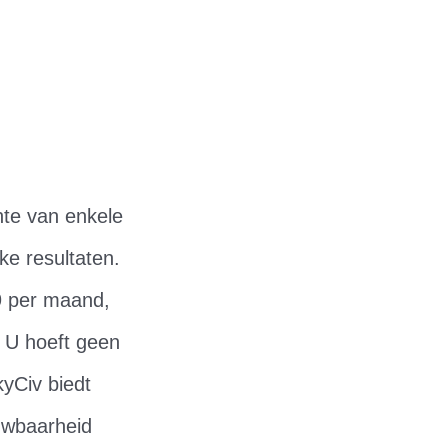
hte van enkele
ke resultaten.
39 per maand,
 U hoeft geen
yCiv biedt
uwbaarheid