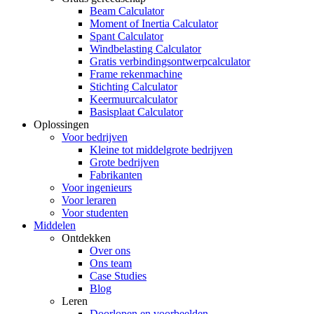
Beam Calculator
Moment of Inertia Calculator
Spant Calculator
Windbelasting Calculator
Gratis verbindingsontwerpcalculator
Frame rekenmachine
Stichting Calculator
Keermuurcalculator
Basisplaat Calculator
Oplossingen
Voor bedrijven
Kleine tot middelgrote bedrijven
Grote bedrijven
Fabrikanten
Voor ingenieurs
Voor leraren
Voor studenten
Middelen
Ontdekken
Over ons
Ons team
Case Studies
Blog
Leren
Doorlopen en voorbeelden