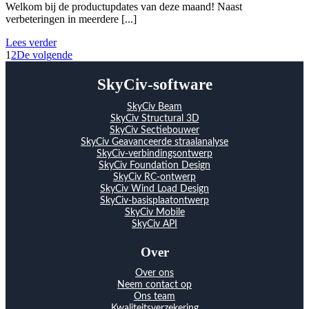
Welkom bij de productupdates van deze maand! Naast
verbeteringen in meerdere [...]
Lees verder
1
2
De volgende
SkyCiv-software
SkyCiv Beam
SkyCiv Structural 3D
SkyCiv Sectiebouwer
SkyCiv Geavanceerde straalanalyse
SkyCiv-verbindingsontwerp
SkyCiv Foundation Design
SkyCiv RC-ontwerp
SkyCiv Wind Load Design
SkyCiv-basisplaatontwerp
SkyCiv Mobile
SkyCiv API
Over
Over ons
Neem contact op
Ons team
Kwaliteitsverzekering