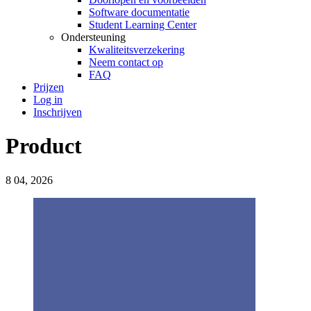
Software documentatie
Student Learning Center
Ondersteuning
Kwaliteitsverzekering
Neem contact op
FAQ
Prijzen
Log in
Inschrijven
Product
8
04, 2026