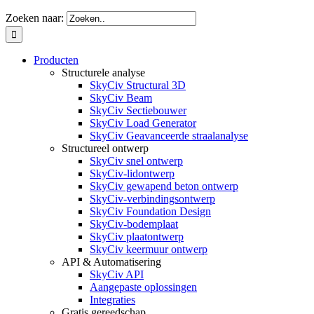
Zoeken naar:
Producten
Structurele analyse
SkyCiv Structural 3D
SkyCiv Beam
SkyCiv Sectiebouwer
SkyCiv Load Generator
SkyCiv Geavanceerde straalanalyse
Structureel ontwerp
SkyCiv snel ontwerp
SkyCiv-lidontwerp
SkyCiv gewapend beton ontwerp
SkyCiv-verbindingsontwerp
SkyCiv Foundation Design
SkyCiv-bodemplaat
SkyCiv plaatontwerp
SkyCiv keermuur ontwerp
API & Automatisering
SkyCiv API
Aangepaste oplossingen
Integraties
Gratis gereedschap