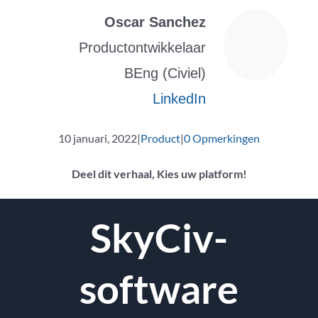
Oscar Sanchez
Productontwikkelaar
BEng (Civiel)
LinkedIn
10 januari, 2022
|
Product
|
0 Opmerkingen
Deel dit verhaal, Kies uw platform!
Facebook
Twitter
Reddit
LinkedIn
WhatsApp
Tumblr
Pinterest
Vk
E-
SkyCiv-
mail
software