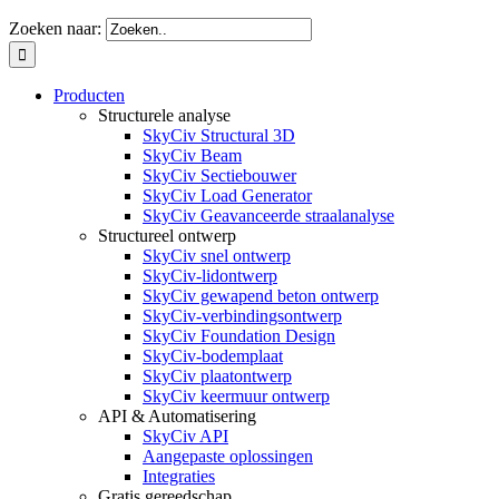
Zoeken naar:
Producten
Structurele analyse
SkyCiv Structural 3D
SkyCiv Beam
SkyCiv Sectiebouwer
SkyCiv Load Generator
SkyCiv Geavanceerde straalanalyse
Structureel ontwerp
SkyCiv snel ontwerp
SkyCiv-lidontwerp
SkyCiv gewapend beton ontwerp
SkyCiv-verbindingsontwerp
SkyCiv Foundation Design
SkyCiv-bodemplaat
SkyCiv plaatontwerp
SkyCiv keermuur ontwerp
API & Automatisering
SkyCiv API
Aangepaste oplossingen
Integraties
Gratis gereedschap