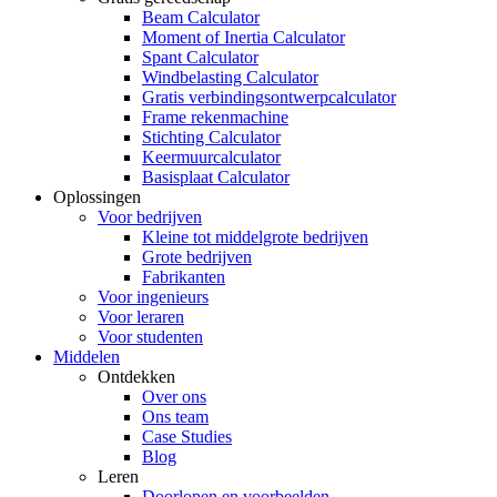
Beam Calculator
Moment of Inertia Calculator
Spant Calculator
Windbelasting Calculator
Gratis verbindingsontwerpcalculator
Frame rekenmachine
Stichting Calculator
Keermuurcalculator
Basisplaat Calculator
Oplossingen
Voor bedrijven
Kleine tot middelgrote bedrijven
Grote bedrijven
Fabrikanten
Voor ingenieurs
Voor leraren
Voor studenten
Middelen
Ontdekken
Over ons
Ons team
Case Studies
Blog
Leren
Doorlopen en voorbeelden