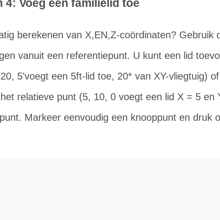
 4: Voeg een familielid toe
atig berekenen van X,EN,Z-coördinaten? Gebruik
gen vanuit een referentiepunt. U kunt een lid toev
20, 5'voegt een 5ft-lid toe, 20* van XY-vliegtuig)
het relatieve punt (5, 10, 0 voegt een lid X = 5 en
unt. Markeer eenvoudig een knooppunt en druk o