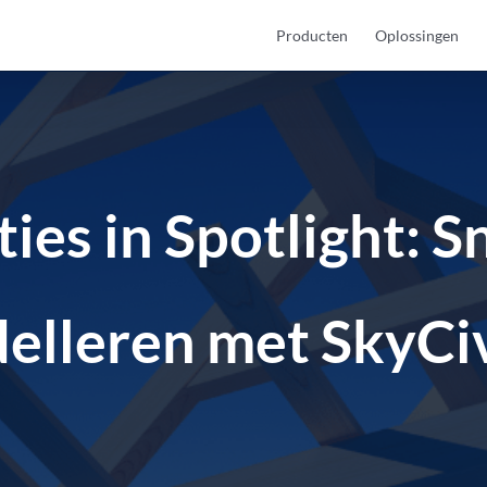
Producten
Oplossingen
ies in Spotlight: S
elleren met SkyCi