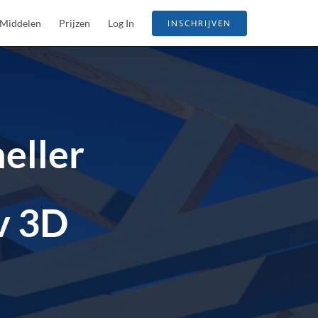
Middelen
Prijzen
Log In
INSCHRIJVEN
neller
v 3D