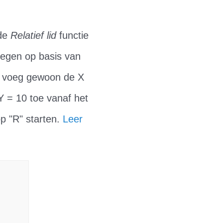
 de
Relatief lid
functie
oegen op basis van
 of voeg gewoon de X
 Y = 10 toe vanaf het
p "R" starten.
Leer