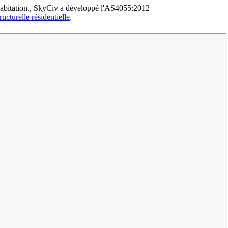
 d'habitation., SkyCiv a développé l'AS4055:2012
ucturelle résidentielle
.