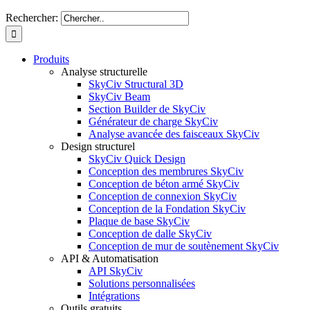
Rechercher:
Produits
Analyse structurelle
SkyCiv Structural 3D
SkyCiv Beam
Section Builder de SkyCiv
Générateur de charge SkyCiv
Analyse avancée des faisceaux SkyCiv
Design structurel
SkyCiv Quick Design
Conception des membrures SkyCiv
Conception de béton armé SkyCiv
Conception de connexion SkyCiv
Conception de la Fondation SkyCiv
Plaque de base SkyCiv
Conception de dalle SkyCiv
Conception de mur de soutènement SkyCiv
API & Automatisation
API SkyCiv
Solutions personnalisées
Intégrations
Outils gratuits