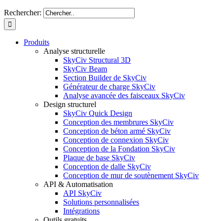
Rechercher:
Produits
Analyse structurelle
SkyCiv Structural 3D
SkyCiv Beam
Section Builder de SkyCiv
Générateur de charge SkyCiv
Analyse avancée des faisceaux SkyCiv
Design structurel
SkyCiv Quick Design
Conception des membrures SkyCiv
Conception de béton armé SkyCiv
Conception de connexion SkyCiv
Conception de la Fondation SkyCiv
Plaque de base SkyCiv
Conception de dalle SkyCiv
Conception de mur de soutènement SkyCiv
API & Automatisation
API SkyCiv
Solutions personnalisées
Intégrations
Outils gratuits