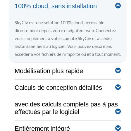
100% cloud, sans installation
SkyCiv est une solution 100% cloud, accessible
directement depuis votre navigateur web. Connectez-
vous simplement à votre compte SkyCiv et accédez
instantanément au logiciel. Vous pouvez désormais
accéder à vos fichiers de n'importe où et à tout moment.
Modélisation plus rapide
Calculs de conception détaillés
Le logiciel SkyCiv est doté de nombreuses
fonctionnalités avancées de modélisation, d’édition, et
de révision qui vous permettent d’accélérer
avec des calculs complets pas à pas
Des rapports de calcul clairs et détaillés, étape par
effectués par le logiciel
considérablement votre flux de travail en modélisation.
étape, aident l'ingénieur à comprendre exactement ce
Celles-ci incluent l’outil stylo, l’édition en masse, le
que fait le logiciel - plus de boîtes noires!
défilement de la caméra, et bien plus encore.
Entièrement intégré
Partagez et collaborez en temps réel avec votre équipe