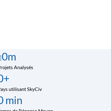
0
m
rojets Analysés
0
+
ays utilisant SkyCiv
0
min
Temps de Réponse Moyen