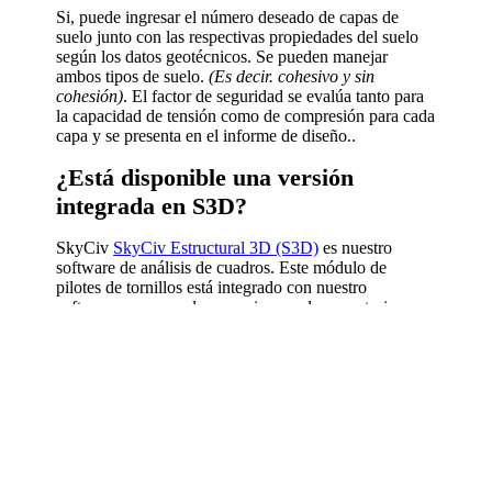
Si, puede ingresar el número deseado de capas de
suelo junto con las respectivas propiedades del suelo
según los datos geotécnicos. Se pueden manejar
ambos tipos de suelo.
(Es decir. cohesivo y sin
cohesión)
. El factor de seguridad se evalúa tanto para
la capacidad de tensión como de compresión para cada
capa y se presenta en el informe de diseño..
¿Está disponible una versión
integrada en S3D?
SkyCiv
SkyCiv Estructural 3D (S3D)
es nuestro
software de análisis de cuadros. Este módulo de
pilotes de tornillos está integrado con nuestro
software., para que los usuarios puedan construir un
marco con soportes de pilotes de tornillos, realizar un
análisis en ese marco, y luego importar todas las
cargas al módulo de diseño de pilotes roscados..