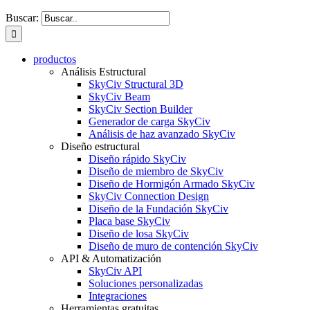
Buscar:
productos
Análisis Estructural
SkyCiv Structural 3D
SkyCiv Beam
SkyCiv Section Builder
Generador de carga SkyCiv
Análisis de haz avanzado SkyCiv
Diseño estructural
Diseño rápido SkyCiv
Diseño de miembro de SkyCiv
Diseño de Hormigón Armado SkyCiv
SkyCiv Connection Design
Diseño de la Fundación SkyCiv
Placa base SkyCiv
Diseño de losa SkyCiv
Diseño de muro de contención SkyCiv
API & Automatización
SkyCiv API
Soluciones personalizadas
Integraciones
Herramientas gratuitas