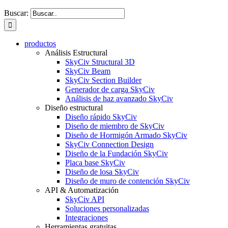
Buscar:
productos
Análisis Estructural
SkyCiv Structural 3D
SkyCiv Beam
SkyCiv Section Builder
Generador de carga SkyCiv
Análisis de haz avanzado SkyCiv
Diseño estructural
Diseño rápido SkyCiv
Diseño de miembro de SkyCiv
Diseño de Hormigón Armado SkyCiv
SkyCiv Connection Design
Diseño de la Fundación SkyCiv
Placa base SkyCiv
Diseño de losa SkyCiv
Diseño de muro de contención SkyCiv
API & Automatización
SkyCiv API
Soluciones personalizadas
Integraciones
Herramientas gratuitas