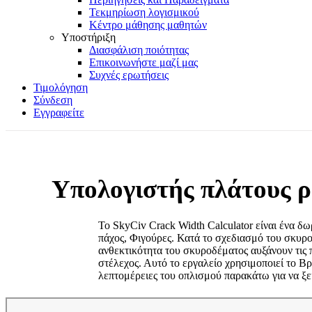
Τεκμηρίωση λογισμικού
Κέντρο μάθησης μαθητών
Υποστήριξη
Διασφάλιση ποιότητας
Επικοινωνήστε μαζί μας
Συχνές ερωτήσεις
Τιμολόγηση
Σύνδεση
Εγγραφείτε
Υπολογιστής πλάτους 
Το SkyCiv Crack Width Calculator είναι ένα δ
πάχος, Φιγούρες. Κατά το σχεδιασμό του σκυρ
ανθεκτικότητα του σκυροδέματος αυξάνουν τις 
στέλεχος. Αυτό το εργαλείο χρησιμοποιεί το Βρ
λεπτομέρειες του οπλισμού παρακάτω για να ξε