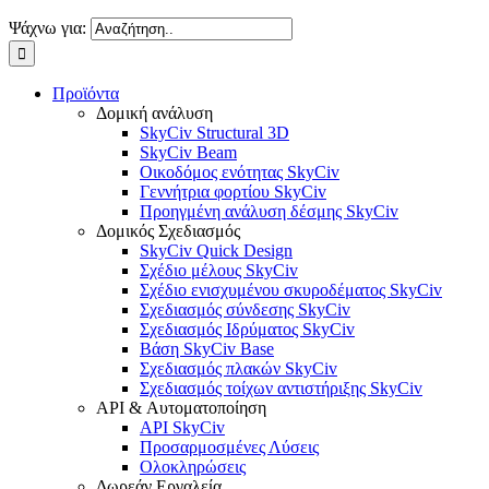
Ψάχνω για:
Προϊόντα
Δομική ανάλυση
SkyCiv Structural 3D
SkyCiv Beam
Οικοδόμος ενότητας SkyCiv
Γεννήτρια φορτίου SkyCiv
Προηγμένη ανάλυση δέσμης SkyCiv
Δομικός Σχεδιασμός
SkyCiv Quick Design
Σχέδιο μέλους SkyCiv
Σχέδιο ενισχυμένου σκυροδέματος SkyCiv
Σχεδιασμός σύνδεσης SkyCiv
Σχεδιασμός Ιδρύματος SkyCiv
Βάση SkyCiv Base
Σχεδιασμός πλακών SkyCiv
Σχεδιασμός τοίχων αντιστήριξης SkyCiv
API & Αυτοματοποίηση
API SkyCiv
Προσαρμοσμένες Λύσεις
Ολοκληρώσεις
Δωρεάν Εργαλεία