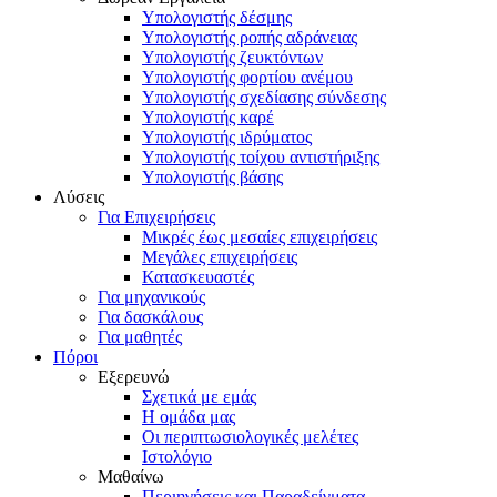
Υπολογιστής δέσμης
Υπολογιστής ροπής αδράνειας
Υπολογιστής ζευκτόντων
Υπολογιστής φορτίου ανέμου
Υπολογιστής σχεδίασης σύνδεσης
Υπολογιστής καρέ
Υπολογιστής ιδρύματος
Υπολογιστής τοίχου αντιστήριξης
Υπολογιστής βάσης
Λύσεις
Για Επιχειρήσεις
Μικρές έως μεσαίες επιχειρήσεις
Μεγάλες επιχειρήσεις
Κατασκευαστές
Για μηχανικούς
Για δασκάλους
Για μαθητές
Πόροι
Εξερευνώ
Σχετικά με εμάς
Η ομάδα μας
Οι περιπτωσιολογικές μελέτες
Ιστολόγιο
Μαθαίνω
Περιηγήσεις και Παραδείγματα